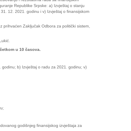
guranje Republike Srpske: a) Izvještaj o stanju
31. 12. 2021. godinu i v) Izvještaj o finansijskom
z prihvaćen Zaključak Odbora za politički sistem,
Lukić.
očetkom u 10 časova.
1. godinu; b) Izvještaj o radu za 2021. godinu; v)
vu;
lidovanog godišnjeg finansijskog izvještaja za