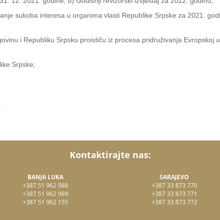
1. 12. 2021. godine; b) Godišnji revizorski izvještaj za 2022. godinu;
ivanje sukoba interesa u organima vlasti Republike Srpske za 2021. godin
inu i Republiku Srpsku proističu iz procesa pridruživanja Evropskoj un
ike Srpske;
.
Kontaktirajte nas:
BANJA LUKA
SARAJEVO
+387 51 962 988
+387 33 873 770
+387 51 962 989
+387 33 873 771
+387 51 962 155
+387 33 873 772