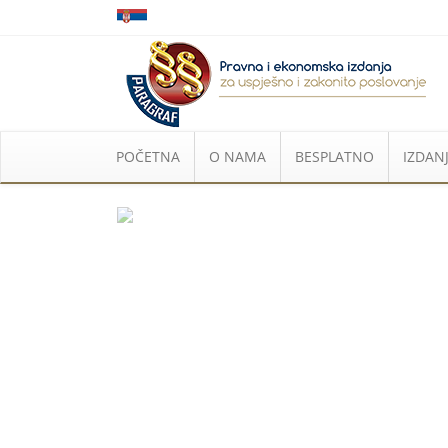
POČETNA
O NAMA
BESPLATNO
IZDANJ