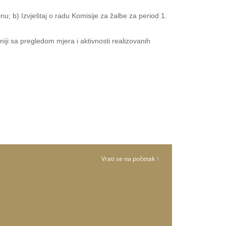
u; b) Izvještaj o radu Komisije za žalbe za period 1.
iji sa pregledom mjera i aktivnosti realizovanih
Vrati se na početak ↑