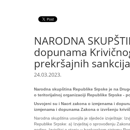
NARODNA SKUPŠTINA 
dopunama Krivičnog 
prekršajnih sankcij
24.03.2023.
Narodna skupština Republike Srpske je na Drugo
o teritorijalnoj organizaciji Republike Srpske -
Usvojeni su i Nacrt zakona o izmjenama i dopuna
izmjenama i dopunama Zakona o izvršenju krivič
Narodna skupština usvojila je sljedeće izvještaje: I
Republike Srpske: a) Izvještaj o sprovođenju Zakona 
godine, Izvještaj o stanju u bankarskom sistemu Repub