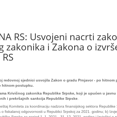
RS: Usvojeni nacrti zako
zakonika i Zakona o izvršen
a RS
j redovnoj sjednici usvojila Zakon o gradu Prnjavor - po hitnom
 po hitnom postupku.
ma Krivičnog zakonika Republike Srpske, koji je upućen u javnu 
nih i prekršajnih sankcija Republike Srpske
.
zvještaj Komiteta za koordinaciju nadzora finansijskog sektora Republike
o fiskalanoj odgovornosti u Republici Srpskoj za 2021. godinu; b) Izvješ
like Srpske za period 1. 1. 2021 - 31. 12. 2021. godine i Izvještaj o p