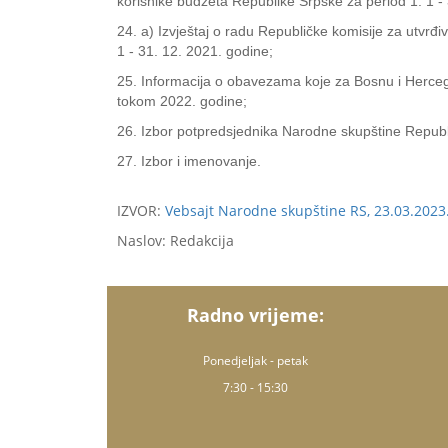
korisnike budžeta Republike Srpske za period 1. 1 - 3
24. a) Izvještaj o radu Republičke komisije za utvrđ
1 - 31. 12. 2021. godine;
25. Informacija o obavezama koje za Bosnu i Hercegov
tokom 2022. godine;
26. Izbor potpredsjednika Narodne skupštine Republ
27. Izbor i imenovanje.
IZVOR:
Vebsajt Narodne skupštine RS, 23.03.2023
Naslov: Redakcija
Radno vrijeme:
Ponedjeljak - petak
7:30 - 15:30