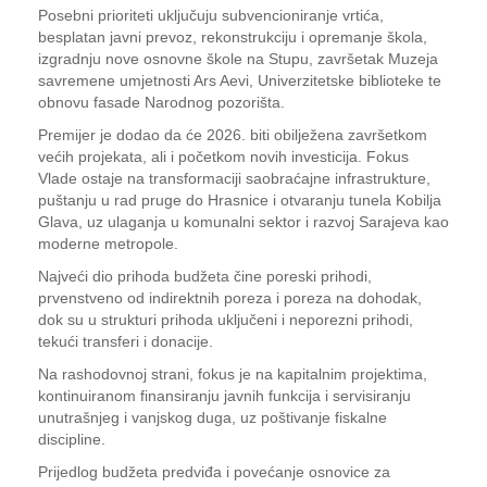
Posebni prioriteti uključuju subvencioniranje vrtića,
besplatan javni prevoz, rekonstrukciju i opremanje škola,
izgradnju nove osnovne škole na Stupu, završetak Muzeja
savremene umjetnosti Ars Aevi, Univerzitetske biblioteke te
obnovu fasade Narodnog pozorišta.
Premijer je dodao da će 2026. biti obilježena završetkom
većih projekata, ali i početkom novih investicija. Fokus
Vlade ostaje na transformaciji saobraćajne infrastrukture,
puštanju u rad pruge do Hrasnice i otvaranju tunela Kobilja
Glava, uz ulaganja u komunalni sektor i razvoj Sarajeva kao
moderne metropole.
Najveći dio prihoda budžeta čine poreski prihodi,
prvenstveno od indirektnih poreza i poreza na dohodak,
dok su u strukturi prihoda uključeni i neporezni prihodi,
tekući transferi i donacije.
Na rashodovnoj strani, fokus je na kapitalnim projektima,
kontinuiranom finansiranju javnih funkcija i servisiranju
unutrašnjeg i vanjskog duga, uz poštivanje fiskalne
discipline.
Prijedlog budžeta predviđa i povećanje osnovice za