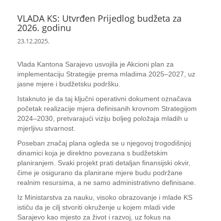
VLADA KS: Utvrđen Prijedlog budžeta za
2026. godinu
23.12.2025.
Vlada Kantona Sarajevo usvojila je Akcioni plan za
implementaciju Strategije prema mladima 2025–2027, uz
jasne mjere i budžetsku podršku.
Istaknuto je da taj ključni operativni dokument označava
početak realizacije mjera definisanih krovnom Strategijom
2024–2030, pretvarajući viziju boljeg položaja mladih u
mjerljivu stvarnost.
Poseban značaj plana ogleda se u njegovoj trogodišnjoj
dinamici koja je direktno povezana s budžetskim
planiranjem. Svaki projekt prati detaljan finansijski okvir,
čime je osigurano da planirane mjere budu podržane
realnim resursima, a ne samo administrativno definisane.
Iz Ministarstva za nauku, visoko obrazovanje i mlade KS
ističu da je cilj stvoriti okruženje u kojem mladi vide
Sarajevo kao mjesto za život i razvoj, uz fokus na