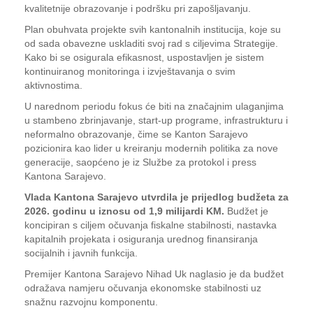
kvalitetnije obrazovanje i podršku pri zapošljavanju.
Plan obuhvata projekte svih kantonalnih institucija, koje su
od sada obavezne uskladiti svoj rad s ciljevima Strategije.
Kako bi se osigurala efikasnost, uspostavljen je sistem
kontinuiranog monitoringa i izvještavanja o svim
aktivnostima.
U narednom periodu fokus će biti na značajnim ulaganjima
u stambeno zbrinjavanje, start-up programe, infrastrukturu i
neformalno obrazovanje, čime se Kanton Sarajevo
pozicionira kao lider u kreiranju modernih politika za nove
generacije, saopćeno je iz Službe za protokol i press
Kantona Sarajevo.
Vlada Kantona Sarajevo utvrdila je prijedlog budžeta za
2026. godinu u iznosu od 1,9 milijardi KM.
Budžet je
koncipiran s ciljem očuvanja fiskalne stabilnosti, nastavka
kapitalnih projekata i osiguranja urednog finansiranja
socijalnih i javnih funkcija.
Premijer Kantona Sarajevo Nihad Uk naglasio je da budžet
odražava namjeru očuvanja ekonomske stabilnosti uz
snažnu razvojnu komponentu.