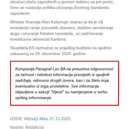
obračun plaća zaposlenih u javnom sektoru za pet posto,
čime se nastavlja politika očuvanja životnog standarda
zaposlenih.
Ministar finansija Afan Kalamujić istakao je da je cilj
smanjenje ranije preuzetih obaveza, stabilno servisiranje
duga i očuvanje fiskalne ravnoteže, uz zadržavanje
investicione aktivnosti Kantona.
Skupština KS razmatrat će prijedlog budžeta na sjednici
zakazanoj za 29. decembar 2025. godine.
Kompanija Paragraf Lex BA ne preuzima odgovornost
za tačnost i istinitost informacija prenijetih iz spoljnih
sadržaja, odnosno drugih izvora, kao i za štetu koja
eventualno iz toga proistekne. Sve informacije
objavljene u sekciji "Vijesti" su namijenjene u svrhu
opšteg informisanja.
IZVOR:
Vebsajt Akta, 21.12.2025.
Naslov: Redakcija