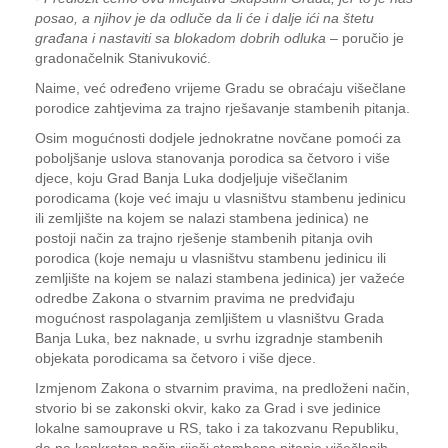
posao, a njihov je da odluče da li će i dalje ići na štetu
građana i nastaviti sa blokadom dobrih odluka
– poručio je
gradonačelnik Stanivuković.
Naime, već određeno vrijeme Gradu se obraćaju višečlane
porodice zahtjevima za trajno rješavanje stambenih pitanja.
Osim mogućnosti dodjele jednokratne novčane pomoći za
poboljšanje uslova stanovanja porodica sa četvoro i više
djece, koju Grad Banja Luka dodjeljuje višečlanim
porodicama (koje već imaju u vlasništvu stambenu jedinicu
ili zemljište na kojem se nalazi stambena jedinica) ne
postoji način za trajno rješenje stambenih pitanja ovih
porodica (koje nemaju u vlasništvu stambenu jedinicu ili
zemljište na kojem se nalazi stambena jedinica) jer važeće
odredbe Zakona o stvarnim pravima ne predviđaju
mogućnost raspolaganja zemljištem u vlasništvu Grada
Banja Luka, bez naknade, u svrhu izgradnje stambenih
objekata porodicama sa četvoro i više djece.
Izmjenom Zakona o stvarnim pravima, na predloženi način,
stvorio bi se zakonski okvir, kako za Grad i sve jedinice
lokalne samouprave u RS, tako i za takozvanu Republiku,