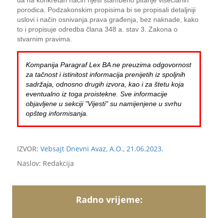
da na konkretan način riješi stambeno pitanje višečlanih
porodica. Podzakonskim propisima bi se propisali detaljniji
uslovi i način osnivanja prava građenja, bez naknade, kako
to i propisuje odredba člana 348 a. stav 3. Zakona o
stvarnim pravima.
Kompanija Paragraf Lex BA ne preuzima odgovornost
za tačnost i istinitost informacija prenijetih iz spoljnih
sadržaja, odnosno drugih izvora, kao i za štetu koja
eventualno iz toga proistekne. Sve informacije
objavljene u sekciji "Vijesti" su namijenjene u svrhu
opšteg informisanja.
IZVOR:
Vebsajt Dnevni Avaz, A.O., 21.06.2023.
Naslov: Redakcija
Radno vrijeme: