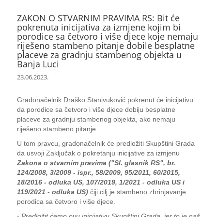
ZAKON O STVARNIM PRAVIMA RS: Bit će
pokrenuta inicijativa za izmjene kojim bi
porodice sa četvoro i više djece koje nemaju
riješeno stambeno pitanje dobile besplatne
placeve za gradnju stambenog objekta u
Banja Luci
23.06.2023.
Gradonačelnik Draško Stanivuković pokrenut će inicijativu
da porodice sa četvoro i više djece dobiju besplatne
placeve za gradnju stambenog objekta, ako nemaju
riješeno stambeno pitanje.
U tom pravcu, gradonačelnik će predložiti Skupštini Grada
da usvoji Zaključak o pokretanju inicijative za izmjenu
Zakona o stvarnim pravima ("Sl. glasnik RS", br.
124/2008, 3/2009 - ispr., 58/2009, 95/2011, 60/2015,
18/2016 - odluka US, 107/2019, 1/2021 - odluka US i
119/2021 - odluka US)
čiji cilj je stambeno zbrinjavanje
porodica sa četvoro i više djece.
-
Predložit ćemo ovu inicijativu Skupštini Grada, jer to je naš