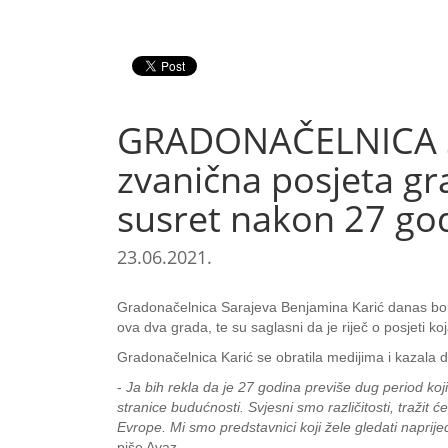
GRADONAČELNICA S
zvanična posjeta gr
susret nakon 27 go
23.06.2021.
Gradonačelnica Sarajeva Benjamina Karić danas bora
ova dva grada, te su saglasni da je riječ o posjeti koj
Gradonačelnica Karić se obratila medijima i kazala d
-
Ja bih rekla da je 27 godina previše dug period ko
stranice budućnosti. Svjesni smo različitosti, tražit 
Evrope. Mi smo predstavnici koji žele gledati naprijed
piše Avaz.