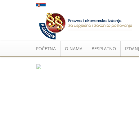
POČETNA
O NAMA
BESPLATNO
IZDANJ