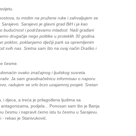
vijetu.
 mostova, tu mislim na pružene ruke i zahvaljujem se
Sarajevo. Sarajevo je glavni grad BiH i ja kao
imo budućnost i podržavamo mladost. Naši građani
žemo drugačije nego politike u proteklih 30 godina.
n poklon, poklanjamo dječiji park sa opremljenim
a od svih nas. Sretna sam što na ovaj način Draško i
ane česme.
 domaćin ovako značajnog i ljudskog susreta.
erativ. Ja sam graodnačelnicu informisao o naporu
jevo, radujem se vrlo brzo uzajamnoj posjeti. Sretan
i djeca, a treća je prilagođena ljudima sa
, antagonizama, podjela... Ponosan sam što je Banja
nu česmu i napravit ćemo istu tu česmu u Sarajevu.
i - rekao je Stanivuković.