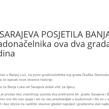
ARAJEVA POSJETILA BANJA
adonačelnika ova dva grada,
dina
vi u Banjoj Luci, na poziv gradonačelnika tog grada Draška Stanivuko
a će ispisati nove stranice historije.
a će Banja Luka od Sarajeva dobiti vrtić za djecu.
ji je prošao bez zvaničnog susreta dva prekrasna bh. grada Sarajeva i B
ćemo ono što nas spaja i sto će nas predstavljati u budućnosti i što će u 
 i bez obzira na različite stavove gledati naprijed i građanima dati najbol