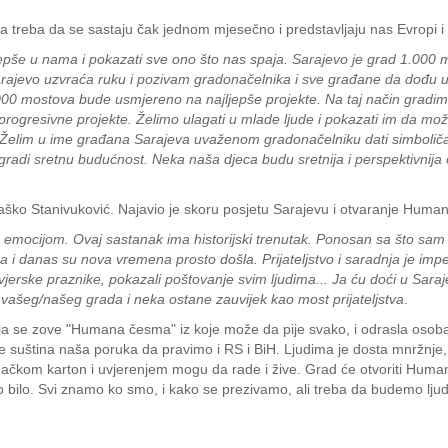
 treba da se sastaju čak jednom mjesečno i predstavljaju nas Evropi i s
ajljepše u nama i pokazati sve ono što nas spaja. Sarajevo je grad 1.000
arajevo uzvraća ruku i pozivam gradonačelnika i sve građane da dođu u 
1.000 mostova bude usmjereno na najljepše projekte. Na taj način grad
i progresivne projekte. Želimo ulagati u mlade ljude i pokazati im da mo
 Želim u ime građana Sarajeva uvaženom gradonačelniku dati simboliča
a gradi sretnu budućnost. Neka naša djeca budu sretnija i perspektivnij
raško Stanivuković. Najavio je skoru posjetu Sarajevu i otvaranje Hum
m emocijom. Ovaj sastanak ima historijski trenutak. Ponosan sa što sam
 i danas su nova vremena prosto došla. Prijateljstvo i saradnja je imp
vjerske praznike, pokazali poštovanje svim ljudima... Ja ću doći u Sara
z vašeg/našeg grada i neka ostane zauvijek kao most prijateljstva
.
ja se zove "Humana česma" iz koje može da pije svako, i odrasla osoba, 
je suština naša poruka da pravimo i RS i BiH. Ljudima je dosta mnržnje
načkom karton i uvjerenjem mogu da rade i žive. Grad će otvoriti Huma
to bilo. Svi znamo ko smo, i kako se prezivamo, ali treba da budemo ljud