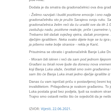
Dodala je da smatra da gradonačelnici ova dva grada
-
Želimo razvijati i buditi pozitivne emocije i ono n
gradonačelniku sto je pružio Sarajevu svoju ruku. S
gradonačelnica želim reći da ću uraditi sve da tih 
zaslužuju nadu, pozitivne reakcije, priče i pametne 
Trebamo biti dašak svježeg vjetra, dašak promjene.
dječijim igralištem. Neka svako dijete koje se tu igr
ja pišemo neke bolje stranice
- rekla je Karić.
Prisutnima se obratio i gradonačelnik Banje Luke D
-
Moram biti iskren i reći da sam pod jednom lijepo
Građani su birali nove ljude da donesu nova vremena
koji Banja Luka ulaže, čestitali smo svim građanima 
sam što će Banja Luka imati jedno dječije igralište i
Danas ću vam ispričati priču o postavljenoj česmi ko
invaliditetom. Prilagođena je svakom građaninu. To 
Luka postala grad bez podjela, ljudi sa svakom stra
Trajno smo ostavili nešto što će svjedočiti da je neš
IZVOR:
Vijesti, 22.06.2021.