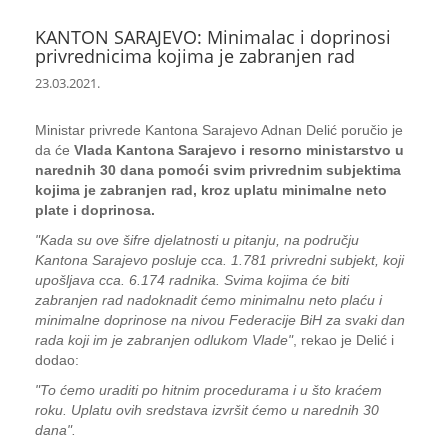
KANTON SARAJEVO: Minimalac i doprinosi
privrednicima kojima je zabranjen rad
23.03.2021.
Ministar privrede Kantona Sarajevo Adnan Delić poručio je
da će
Vlada Kantona Sarajevo i resorno ministarstvo u
narednih 30 dana pomoći svim privrednim subjektima
kojima je zabranjen rad, kroz uplatu minimalne neto
plate i doprinosa.
"Kada su ove šifre djelatnosti u pitanju, na području
Kantona Sarajevo posluje cca. 1.781 privredni subjekt, koji
upošljava cca. 6.174 radnika. Svima kojima će biti
zabranjen rad nadoknadit ćemo minimalnu neto plaću i
minimalne doprinose na nivou Federacije BiH za svaki dan
rada koji im je zabranjen odlukom Vlade"
, rekao je Delić i
dodao:
"To ćemo uraditi po hitnim procedurama i u što kraćem
roku. Uplatu ovih sredstava izvršit ćemo u narednih 30
dana".