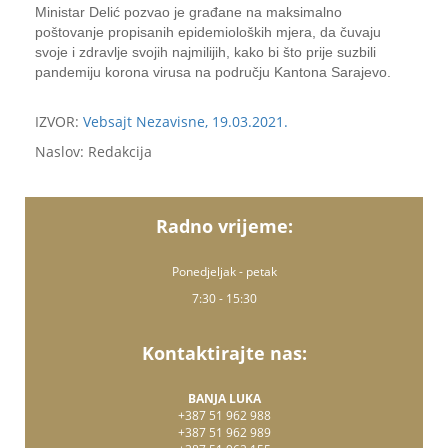
Ministar Delić pozvao je građane na maksimalno
poštovanje propisanih epidemioloških mjera, da čuvaju
svoje i zdravlje svojih najmilijih, kako bi što prije suzbili
pandemiju korona virusa na području Kantona Sarajevo.
IZVOR:
Vebsajt Nezavisne, 19.03.2021.
Naslov: Redakcija
Radno vrijeme:
Ponedjeljak - petak
7:30 - 15:30
Kontaktirajte nas:
BANJA LUKA
+387 51 962 988
+387 51 962 989