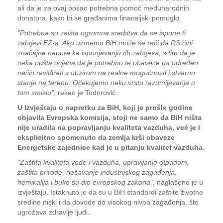
ali da je za ovaj posao potrebna pomoć međunarodnih
donatora, kako bi se građanima finansijski pomoglo.
"Potrebna su zaista ogromna sredstva da se ispune ti
zahtjevi EZ-a. Ako uzmemo BiH može se reći da RS čini
značajne napore ka ispunjavanju tih zahtjeva, s tim da je
neka opšta ocjena da je potrebno te obaveze na određen
način revidirati s obzirom na realne mogućnosti i stvarno
stanje na terenu. Očekujemo neku vrstu razumijevanja u
tom smislu"
, rekao je Todorović.
U Izvještaju o napretku za BiH, koji je prošle godine
objavila Evropska komisija, stoji ne samo da BiH ništa
nije uradila na popravljanju kvaliteta vazduha, već je i
eksplicitno spomenuto da zemlja krši obaveze
Energetske zajednice kad je u pitanju kvalitet vazduha
.
"Zaštita kvaliteta vode i vazduha, upravljanje otpadom,
zaštita prirode, rješavanje industrijskog zagađenja,
hemikalija i buke su dio evropskog zakona
", naglašeno je u
izvještaju. Istaknuto je da su u BiH standardi zaštite životne
sredine niski i da dovode do visokog nivoa zagađenja, što
ugrožava zdravlje ljudi.