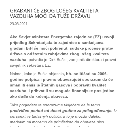
GRAĐANI ĆE ZBOG LOŠEG KVALITETA
VAZDUHA MOĆI DA TUŽE DRŽAVU
23.03.2021.
Ako Savjet ministara Energetske zajednice (EZ) usvoji
prijedlog Sekretarijata te zajednice o sankcijama,
građani BiH će moći pokrenuti sudske procese protiv
države s odštetnim zahtjevima zbog lošeg kvaliteta
vazduha
, potvrdio je Dirk Bušle, zamjenik direktora i pravni
savjetnik sekretara EZ.
Naime, kako je Bušle objasnio
, bh. političari su 2006.
godine potpisali pravno obavezujući sporazum da će
smanjiti emisije štetnih gasova i popraviti kvalitet
vazduha, i prihvatili su moguće finansijske posljedice
ako dođe do kršenja obaveza.
"Ako pogledate te sporazume vidjećete da je tamo
predviđen period od deset godina za prilagođavanje.
Iz
perspektive tadašnjih političara to je možda daleko,
međutim mi moramo da primijetimo da obaveze nisu