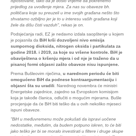
ispoštovane, tako da je došlo vrijeme da pokrenemo
prijedlog za uvođenje mjera. Za nas su obaveze bh.
političara koje su preuzeli u ime svojih građana nešto što
shvatamo ozbiljno jer je to u interesu vaših građana koji
žele da dišu čisti vazduh",
rekao je on.
Podsjećanja radi, EZ je nedavno izdala saopštenje u kojem
je pojasnila da
BiH krši dozvoljeni nivo emisija
sumpornog dioksida, nitrogen oksida i partikulata za
godine 2018. i 2019, za koje su vršene kontrole. BiH je
obaviještena o kršenju mjera i od nje je traženo da u
pisanoj formi objasni zašto obaveze nisu ispunjene.
Prema Bušleovim riječima,
u narednom periodu će biti
omogućeno BiH da podnese kontraargumentaciju i
objasni šta su uradili
. Narednog novembra će ministri
Energetske zajednice, zajedno sa Evropskom komisijom
koja je takođe članica, odlučiti o mogućim mjerama. Bušle
procjenjuje da će BiH biti teško da u ovih nekoliko mjeseci
ispuni obaveze.
"BiH u međuvremenu može pokušati da ispravi uočene
nedostatke, međutim, da budem potpuno iskren, to će biti
jako teško jer bi se moralo investirati u filtere i druge skupe