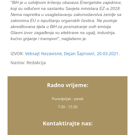
"
BiH je u ozbiljnom kršenju obaveza Energetske zajednice,
koji su odlučeni na sastanku Savjeta ministara EZ-a 2018.
Nema napretka u usaglašavanju zakonodavstva zemlje sa
zakonima EU o ispuštanju organskih čestica. Ne postoje
akreditovana tijela u BiH za posmatranje ovih emisija.
Glavni izvor zagađenja su elektrane na ugalj, industrija,
kućno grijanje i transport"
, naglašeno je.
IZVOR:
Vebsajt Nezavisne, Dejan Šajinović, 20.03.2021.
Naslov: Redakcija
Radno vrijeme:
Ponedjeljak - petak
7:30 - 15:30
Kontaktirajte nas: