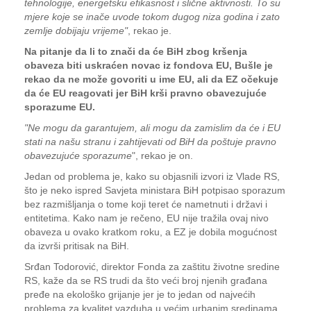
tehnologije, energetsku efikasnost i slične aktivnosti. To su
mjere koje se inače uvode tokom dugog niza godina i zato
zemlje dobijaju vrijeme"
, rekao je.
Na pitanje da li to znači da će BiH zbog kršenja
obaveza biti uskraćen novac iz fondova EU, Bušle je
rekao da ne može govoriti u ime EU, ali da EZ očekuje
da će EU reagovati jer BiH krši pravno obavezujuće
sporazume EU.
"Ne mogu da garantujem, ali mogu da zamislim da će i EU
stati na našu stranu i zahtijevati od BiH da poštuje pravno
obavezujuće sporazume
", rekao je on.
Jedan od problema je, kako su objasnili izvori iz Vlade RS,
što je neko ispred Savjeta ministara BiH potpisao sporazum
bez razmišljanja o tome koji teret će nametnuti i državi i
entitetima. Kako nam je rečeno, EU nije tražila ovaj nivo
obaveza u ovako kratkom roku, a EZ je dobila mogućnost
da izvrši pritisak na BiH.
Srđan Todorović, direktor Fonda za zaštitu životne sredine
RS, kaže da se RS trudi da što veći broj njenih građana
pređe na ekološko grijanje jer je to jedan od najvećih
problema za kvalitet vazduha u većim urbanim sredinama,