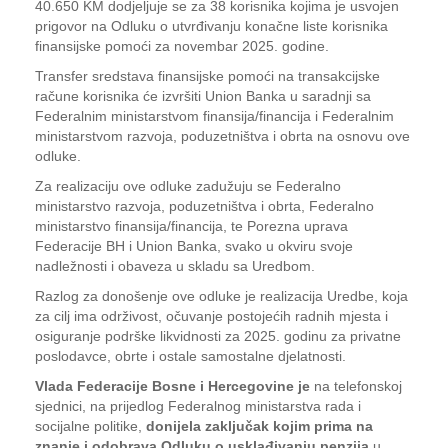
40.650 KM dodjeljuje se za 38 korisnika kojima je usvojen
prigovor na Odluku o utvrđivanju konačne liste korisnika
finansijske pomoći za novembar 2025. godine.
Transfer sredstava finansijske pomoći na transakcijske
račune korisnika će izvršiti Union Banka u saradnji sa
Federalnim ministarstvom finansija/financija i Federalnim
ministarstvom razvoja, poduzetništva i obrta na osnovu ove
odluke.
Za realizaciju ove odluke zadužuju se Federalno
ministarstvo razvoja, poduzetništva i obrta, Federalno
ministarstvo finansija/financija, te Porezna uprava
Federacije BH i Union Banka, svako u okviru svoje
nadležnosti i obaveza u skladu sa Uredbom.
Razlog za donošenje ove odluke je realizacija Uredbe, koja
za cilj ima održivost, očuvanje postojećih radnih mjesta i
osiguranje podrške likvidnosti za 2025. godinu za privatne
poslodavce, obrte i ostale samostalne djelatnosti.
Vlada Federacije Bosne i Hercegovine je
na telefonskoj
sjednici, na prijedlog Federalnog ministarstva rada i
socijalne politike,
donijela zaključak kojim prima na
znanje i odobrava Odluku o usklađivanju penzija
u