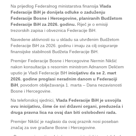
Na prijedlog Federalnog ministarstva finansija
Vlada
Federacije BiH je donijela odluke o zaduženju
Federacije Bosne i Hercegovine, planiranih Budžetom
Federacije BiH za 2026. godinu.
Riječ je o emisiji
trezorskih zapisa i obveznica Federacije BiH.
Navedene aktivnosti su u skladu sa utvrđenim Budžetom
Federacije BiH za 2026. godinu i imaju za cilj osiguranje
finansijske stabilnosti Budžeta Federacije BiH.
Premijer Federacije Bosne i Hercegovine Nermin Nikšić
nakon konsultacija s resornim ministrom Adnanom Delićem
uputio je Vladi Federacije BiH
inicijativu da se 2. mart
2026. godine proglasi neradnim danom u Federaciji
BiH
, povodom obilježavanja 1. marta – Dana nezavisnosti
Bosne i Hercegovine.
Na telefonskoj sjednici,
Vlada Federacije BiH je usvojila
ovu inicijativu, čime će svi državni organi, preduzeća i
druga pravna lica na ovaj dan biti oslobođeni rada.
Premijer Nikšić je naglasio da ovaj praznik nosi poseban
značaj za sve građane Bosne i Hercegovine.