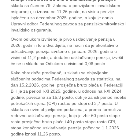
skladu sa članom 79. Zakona o penzijskom i invalidskom
osiguranju, u iznosu od 11,26 posto, na visinu penzije
isplaćenu za decembar 2025. godine, a koju je donio
Upravni odbor Federalnog zavoda za penzijsko/mirovinsko i
invalidsko osiguranje.
Ovom odlukom izvršeno je prvo usklađivanje penzija u
2026. godini i to u dva dijela, na način da je akontativno
usklađivanje penzija izvršeno u januaru 2026. godine u
visini od 11,2 posto, a dodatno usklađivanje penzija, izvršit
će se u skladu sa Odlukom u visini od 0,06 posto.
Kako obrazlaže predlagač, u skladu sa objavljenim
službenim podacima Federalnog zavoda za statistiku, na
dan 15.2.2026. godine, prosječna bruto plaća u Federaciji
BiH je za period I-XI 2025. godine, u odnosu na I-XI 2024.
godine, povećana za 16,3 posto, dok je za isti period indeks
potrošačkih cijena (CPI) rastao po stopi od 3,7 posto. U
skladu sa ovim objavljenim podacima, a prema formuli za
redovno usklađivanje penzija, koja je zbir 60 posto stope
rasta prosječne bruto plaće i 40 posto stopa rasta CPI,
stopa konačnog usklađivanja penzija počev od 1.1.2026.
godine iznosi 11,26 posto.