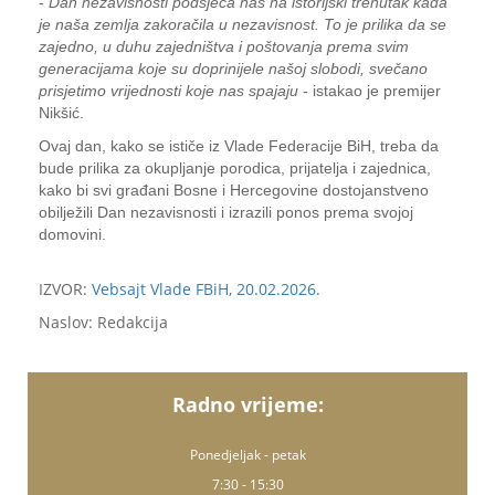
-
Dan nezavisnosti podsjeća nas na istorijski trenutak kada
je naša zemlja zakoračila u nezavisnost. To je prilika da se
zajedno, u duhu zajedništva i poštovanja prema svim
generacijama koje su doprinijele našoj slobodi, svečano
prisjetimo vrijednosti koje nas spajaju
- istakao je premijer
Nikšić.
Ovaj dan, kako se ističe iz Vlade Federacije BiH, treba da
bude prilika za okupljanje porodica, prijatelja i zajednica,
kako bi svi građani Bosne i Hercegovine dostojanstveno
obilježili Dan nezavisnosti i izrazili ponos prema svojoj
domovini.
IZVOR:
Vebsajt Vlade FBiH, 20.02.2026.
Naslov: Redakcija
Radno vrijeme:
Ponedjeljak - petak
7:30 - 15:30