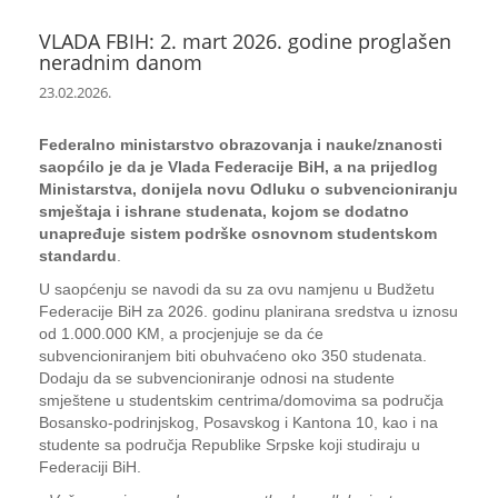
VLADA FBIH: 2. mart 2026. godine proglašen
neradnim danom
23.02.2026.
Federalno ministarstvo obrazovanja i nauke/znanosti
saopćilo je da je Vlada Federacije BiH, a na prijedlog
Ministarstva, donijela novu Odluku o subvencioniranju
smještaja i ishrane studenata, kojom se dodatno
unapređuje sistem podrške osnovnom studentskom
standardu
.
U saopćenju se navodi da su za ovu namjenu u Budžetu
Federacije BiH za 2026. godinu planirana sredstva u iznosu
od 1.000.000 KM, a procjenjuje se da će
subvencioniranjem biti obuhvaćeno oko 350 studenata.
Dodaju da se subvencioniranje odnosi na studente
smještene u studentskim centrima/domovima sa područja
Bosansko-podrinjskog, Posavskog i Kantona 10, kao i na
studente sa područja Republike Srpske koji studiraju u
Federaciji BiH.