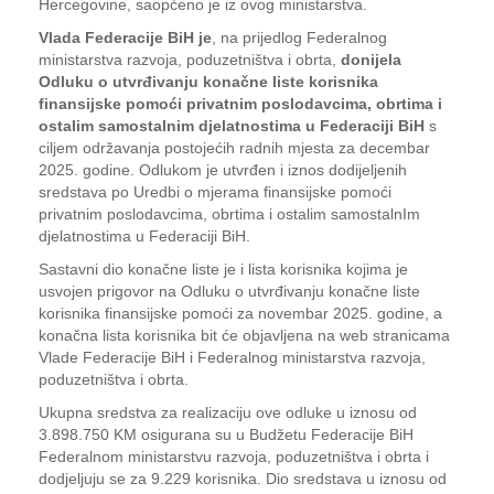
Hercegovine, saopćeno je iz ovog ministarstva.
Vlada Federacije BiH je
, na prijedlog Federalnog
ministarstva razvoja, poduzetništva i obrta,
donijela
Odluku o utvrđivanju konačne liste korisnika
finansijske pomoći privatnim poslodavcima, obrtima i
ostalim samostalnim djelatnostima u Federaciji BiH
s
ciljem održavanja postojećih radnih mjesta za decembar
2025. godine. Odlukom je utvrđen i iznos dodijeljenih
sredstava po Uredbi o mjerama finansijske pomoći
privatnim poslodavcima, obrtima i ostalim samostalnIm
djelatnostima u Federaciji BiH.
Sastavni dio konačne liste je i lista korisnika kojima je
usvojen prigovor na Odluku o utvrđivanju konačne liste
korisnika finansijske pomoći za novembar 2025. godine, a
konačna lista korisnika bit će objavljena na web stranicama
Vlade Federacije BiH i Federalnog ministarstva razvoja,
poduzetništva i obrta.
Ukupna sredstva za realizaciju ove odluke u iznosu od
3.898.750 KM osigurana su u Budžetu Federacije BiH
Federalnom ministarstvu razvoja, poduzetništva i obrta i
dodjeljuju se za 9.229 korisnika. Dio sredstava u iznosu od