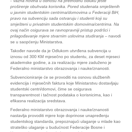
-
Važna novina u odnosu na prethodnu odluku jeste
proširenje obuhvata korisnika. Pored studenata smještenih
u javnim studentskim centrima/domovima u Federaciji BiH,
pravo na subvenciju sada ostvaruju i studenti koji su
smješteni u privatnim studentskim domovima/centrima. Na
ovaj način osigurava se ravnopravniji pristup podršci i
prilagođavanje mjere stvarnim uslovima studiranja
– navodi
se u saopćenju Ministarstva.
Također navode da je Odlukom utvrđena subvencija u
iznosu od 300 KM mjesečno po studentu, za deset mjeseci
akademske godine, a za realizaciju mjere zaduženo je
Federalno ministarstvo obrazovanja i nauke/znanosti.
Subvencioniranje će se provoditi na osnovu službenih
evidencija i mjesečnih faktura koje Ministarstvu dostavljaju
studentski centri/domovi, čime se osigurava
transparentnost i tačnost podataka o korisnicima, kao i
efikasna realizacija sredstava.
Federalno ministarstvo obrazovanja i nauke/znanosti
nastavlja provoditi mjere koje doprinose unapređenju
studentskog standarda, prepoznajući ulaganje u mlade kao
strateško ulaganje u budućnost Federacije Bosne i