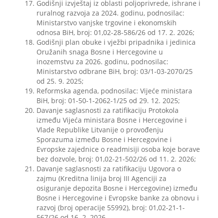
Godišnji izvještaj iz oblasti poljoprivrede, ishrane i
ruralnog razvoja za 2024. godinu, podnosilac:
Ministarstvo vanjske trgovine i ekonomskih
odnosa BiH, broj: 01,02-28-586/26 od 17. 2. 2026;
Godišnji plan obuke i vježbi pripadnika i jedinica
Oružanih snaga Bosne i Hercegovine u
inozemstvu za 2026. godinu, podnosilac:
Ministarstvo odbrane BiH, broj: 03/1-03-2070/25
od 25. 9. 2025;
Reformska agenda, podnosilac: Vijeće ministara
BiH, broj: 01-50-1-2062-1/25 od 29. 12. 2025;
Davanje saglasnosti za ratifikaciju Protokola
između Vijeća ministara Bosne i Hercegovine i
Vlade Republike Litvanije o provođenju
Sporazuma između Bosne i Hercegovine i
Evropske zajednice o readmisiji osoba koje borave
bez dozvole, broj: 01,02-21-502/26 od 11. 2. 2026;
Davanje saglasnosti za ratifikaciju Ugovora o
zajmu (Kreditna linija broj III Agenciji za
osiguranje depozita Bosne i Hercegovine) između
Bosne i Hercegovine i Evropske banke za obnovu i
razvoj (broj operacije 55992), broj: 01,02-21-1-
567/26 od 16. 2. 2026.