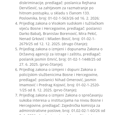
diskriminacije, predlagač: poslanica Rejhana
Dervišević, sa zahtjevom za razmatranje po
hitnom postupku, u skladu s članom 133.
Poslovnika, broj: 01-02-1-563/26 od 16. 2. 2026;
Prijedlog zakona o Visokom sudskom i tužilačkom
vijeću Bosne i Hercegovine, predlagač: poslanici
Darko Babalj, Branislav Borenović, Mira Pekić,
Nenad Grković i Mladen Bosić, broj: 01-02-1-
2679/25 od 12. 12. 2025. (drugo čitanje);
Prijedlog zakona o izmjeni i dopunama Zakona o
Državnoj agenciji za istrage i zaštitu, predlagač:
poslanik Jasmin Emrić, broj: 01-02-1-1448/25 od
27. 6. 2025. (prvo čitanje);
Prijedlog zakona o izmjeni i dopuni Zakona o
policijskim službenicima Bosne i Hercegovine,
predlagač: poslanici Nihad Omerović, Jasmin
Imamović i Predrag Kojović, broj: 01-02-1-2520-
1/25 od 8. 12. 2025. (prvo čitanje);
Prijedlog zakona o izmjeni Zakona o sprečavanju
sukoba interesa u institucijama na nivou Bosne i
Hercegovine, predlagač: Zajednička komisija za
administrativne poslove, broj: 01,02-02-1-60/26 od