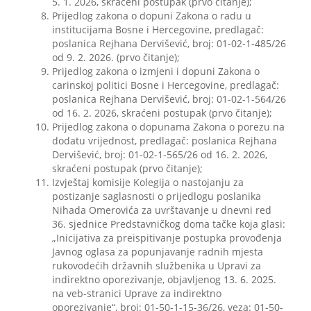
5. 1. 2026, skraćeni postupak (prvo čitanje);
Prijedlog zakona o dopuni Zakona o radu u
institucijama Bosne i Hercegovine, predlagač:
poslanica Rejhana Dervišević, broj: 01-02-1-485/26
od 9. 2. 2026. (prvo čitanje);
Prijedlog zakona o izmjeni i dopuni Zakona o
carinskoj politici Bosne i Hercegovine, predlagač:
poslanica Rejhana Dervišević, broj: 01-02-1-564/26
od 16. 2. 2026, skraćeni postupak (prvo čitanje);
Prijedlog zakona o dopunama Zakona o porezu na
dodatu vrijednost, predlagač: poslanica Rejhana
Dervišević, broj: 01-02-1-565/26 od 16. 2. 2026,
skraćeni postupak (prvo čitanje);
Izvještaj komisije Kolegija o nastojanju za
postizanje saglasnosti o prijedlogu poslanika
Nihada Omerovića za uvrštavanje u dnevni red
36. sjednice Predstavničkog doma tačke koja glasi:
„Inicijativa za preispitivanje postupka provođenja
Javnog oglasa za popunjavanje radnih mjesta
rukovodećih državnih službenika u Upravi za
indirektno oporezivanje, objavljenog 13. 6. 2025.
na veb-stranici Uprave za indirektno
oporezivanje“, broj: 01-50-1-15-36/26, veza: 01-50-