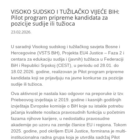
VISOKO SUDSKO I TUŽILAČKO VIJEĆE BIH:
Pilot program pripreme kandidata za
pozicije sudije ili tužioca
23.02.2026.
U saradnji Visokog sudskog i tužilačkog savjeta Bosne i
Hercegovine (VSTS BiH), Projekta EU4 Justice – Faza 2 i
centara za edukaciju sudija i (javnih) tužilaca u Federaciji
BiH i Republici Srpskoj (CEST), u periodu od 28.01. do
18.02.2026. godine, realizovan je Pilot program pripreme
kandidata koji se prijavljuju na javne konkurse za pozicije
sudije ili tužioca.
Ova aktivnost je nastala kao odgovor na preporuke iz tzv.
Priebeovog izvještaja iz 2019. godine i kasnijih godišnjih
izvještaja Evropske komisije o BiH koje su istakle potrebu
jačanja kvalitete nosilaca pravosudnih funkcija u početnim
fazama njihove karijere, u nedostatku pravosudne
akademije po uzoru na zemlje članice EU i regiona. Tokom
2025. godine, pod okriljem EU4 Justice, formirana je multi-
institucionalna radna grupa koja je utvrdila sadržaj Pilot