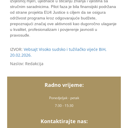
izvjesnoj mjeri, ujednače u sticanju znanja i vještina sa
stručnim saradnicima. Pilot faza je bila finansijski podržana
od strane projekta EU4 Justice s ciljem da se osigura
održivost programa kroz odgovarajuće budžete,
prepoznajući značaj ove aktivnosti kao dugoročno ulaganje
u kvalitet, profesionalizam i povjerenje javnosti u
pravosuđe.
IZVOR:
Vebsajt Visoko sudsko i tužilačko vijeće BiH,
20.02.2026.
Naslov: Redakcija
Radno vrijeme:
Ponedjeljak - petak
7:30 - 15:30
Kontaktirajte nas: