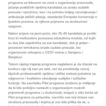
programa sa fokusom na uvod u organizaciju pravosuđa,
jačanje praktičnih vještina kandidata za izradu sudskih
presuda i optužnica, kao i na potrebu boljeg razumijevanja i
artikulacije etičkih pitanja, standarda Evropske konvencije o
ljudskim pravima, te njihove pripreme za strukturirani
razgovor.
Nakon prijave na javni poziv, oko 35-40 kandidata je prošlo
kroz tri međusobno povezana edukativna modula, od kojih
su dva bila zajednička za sve kandidate, dok je jedan –
posvećen tehnikama izrade sudske presude, bio
organizovan odvojeno u CEST-ovima u Sarajevu i
Banjaluci.
Tokom cijelog trajanja programa naglašeno je da izlazak na
konkurs nije cilj sam po sebi, već da predstavlja razvoj
ključnih profesionalnih vještina i etičke zrelosti potrebne za
odgovorno i kvalitetno obavljanje sudijske i tužilačke
funkcije. Na završetku Pilot programa izraženo je mišljenje
da bi bilo poželjno nastaviti s organizacijom ovakvih
pripremnih programa i u budućnosti, imajući u vidu korist od
Pilot programa za polaznike, naročito one koji dolaze van
struktura pravosuđa i kojima je ovo bila prilika da se, u