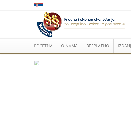
POČETNA
O NAMA
BESPLATNO
IZDANJ