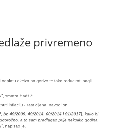
edlaže privremeno
aplatu akciza na gorivo te tako reducirati nagli
u”
, smatra Hadžić.
ti inflaciju - rast cijena, navodi on.
, br. 49/2009, 49/2014, 60/2014 i 91/2017)
, kako bi
ugoročno, a to sam predlagao prije nekoliko godina,
u"
, napisao je.