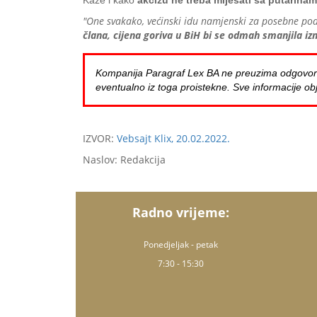
Kaže i kako
akcizu ne treba miješati sa putarinama
"One svakako, većinski idu namjenski za posebne p
člana, cijena goriva u BiH bi se odmah smanjila iz
Kompanija Paragraf Lex BA ne preuzima odgovornost 
eventualno iz toga proistekne. Sve informacije obj
IZVOR:
Vebsajt Klix, 20.02.2022.
Naslov: Redakcija
Radno vrijeme:
Ponedjeljak - petak
7:30 - 15:30