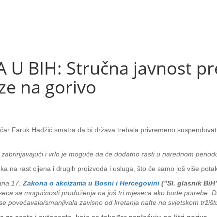
U BIH: Stručna javnost pr
ze na gorivo
ičar Faruk Hadžić smatra da bi država trebala privremeno suspendovati n
e zabrinjavajući i vrlo je moguće da će dodatno rasti u narednom period
a na rast cijena i drugih proizvoda i usluga, što će samo još više potaknu
lana 17.
Zakona o akcizama u Bosni i Hercegovini
("Sl. glasnik BiH"
eseca sa mogućnosti produženja na još tri mjeseca ako bude potrebe. D
i se povećavala/smanjivala zavisno od kretanja nafte na svjetskom tržišt