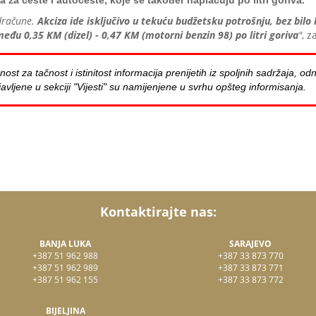
 za ceste i autoceste, koje se također naplaćuju po litri goriva.
odračune.
Akciza ide isključivo u tekuću budžetsku potrošnju, bez bi
među 0,35 KM (dizel) - 0,47 KM (motorni benzin 98) po litri goriva
"
, z
za tačnost i istinitost informacija prenijetih iz spoljnih sadržaja, odn
avljene u sekciji "Vijesti" su namijenjene u svrhu opšteg informisanja.
Kontaktirajte nas:
BANJA LUKA
SARAJEVO
+387 51 962 988
+387 33 873 770
+387 51 962 989
+387 33 873 771
+387 51 962 155
+387 33 873 772
BIJELJINA