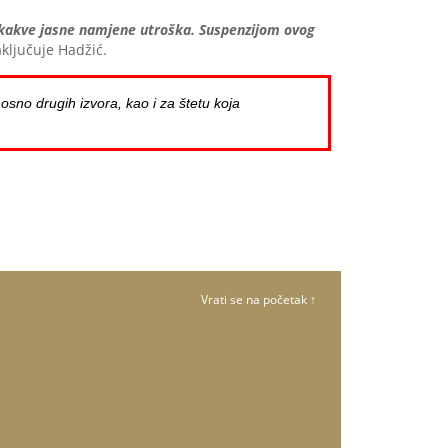
lo kakve jasne namjene utroška. Suspenzijom ovog
aključuje Hadžić.
osno drugih izvora, kao i za štetu koja
Vrati se na početak ↑