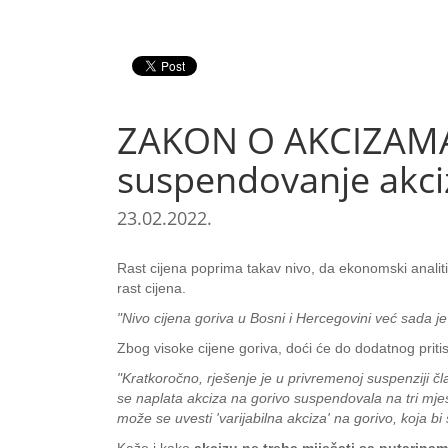
ZAKON O AKCIZAMA 
suspendovanje akci
23.02.2022.
Rast cijena poprima takav nivo, da ekonomski analit
rast cijena.
"Nivo cijena goriva u Bosni i Hercegovini već sada j
Zbog visoke cijene goriva, doći će do dodatnog pritisk
"Kratkoročno, rješenje je u privremenoj suspenziji č
se naplata akciza na gorivo suspendovala na tri mj
može se uvesti 'varijabilna akciza' na gorivo, koja b