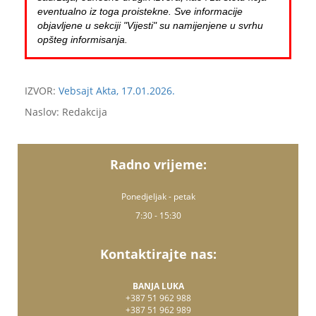
eventualno iz toga proistekne. Sve informacije
objavljene u sekciji "Vijesti" su namijenjene u svrhu
opšteg informisanja.
IZVOR:
Vebsajt Akta, 17.01.2026.
Naslov: Redakcija
Radno vrijeme:
Ponedjeljak - petak
7:30 - 15:30
Kontaktirajte nas:
BANJA LUKA
+387 51 962 988
+387 51 962 989