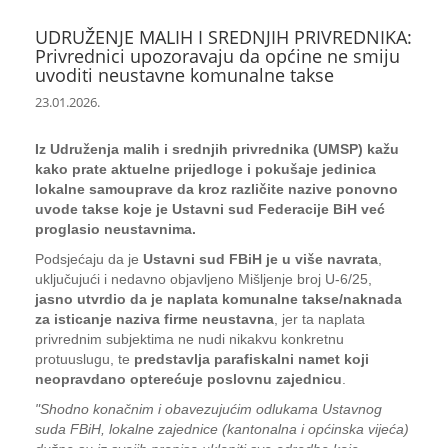
UDRUŽENJE MALIH I SREDNJIH PRIVREDNIKA:
Privrednici upozoravaju da općine ne smiju
uvoditi neustavne komunalne takse
23.01.2026.
Iz Udruženja malih i srednjih privrednika (UMSP) kažu
kako prate aktuelne prijedloge i pokušaje jedinica
lokalne samouprave da kroz različite nazive ponovno
uvode takse koje je Ustavni sud Federacije BiH već
proglasio neustavnima.
Podsjećaju da je
Ustavni sud FBiH je u više navrata
,
uključujući i nedavno objavljeno Mišljenje broj U-6/25,
jasno utvrdio da je naplata komunalne takse/naknada
za isticanje naziva firme neustavna
, jer ta naplata
privrednim subjektima ne nudi nikakvu konkretnu
protuuslugu, te
predstavlja parafiskalni namet koji
neopravdano opterećuje poslovnu zajednicu
.
"Shodno konačnim i obavezujućim odlukama Ustavnog
suda FBiH, lokalne zajednice (kantonalna i općinska vijeća)