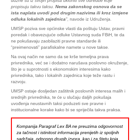
dužne su iz svojih propisa ukloniti sve odredbe koje
propisuju takvu taksu.
Nema zakonskog osnova da se
ista naplata uvodi pod drugim nazivima ili kroz izmjene
odluka lokalnih zajednica
"
, navode iz Udruženja.
UMSP poziva sve općinske vlasti da poštuju Ustav, pravni
poredak i obavezujuće odluke Ustavnog suda FBiH, te da
ne pokušavaju zaobilaziti pravne standarde ili
“preimenovati” parafiskalne namete u nove takse.
Na ovaj način ne samo da se krše temeljna prava
privrednika, već se i dodatno narušava poslovno okruženje,
što je u suprotnosti s ekonomskim interesima kako
privrednika, tako i lokalnih zajednica koje teže rastu i
razvoju.
UMSP ostaje dosljedan zaštitnik poslovnih interesa malih i
srednjih privrednika, te će u slučaju daljih pokušaja
uvođenja neustavnih taksi poduzeti sve pravne i
institucionalne korake kako bi se spriječila takva praksa.
Kompanija Paragraf Lex BA ne preuzima odgovornost
za tačnost i istinitost informacija prenijetih iz spoljnih
sadržaja, odnosno drugih izvora, kao i za štetu koja