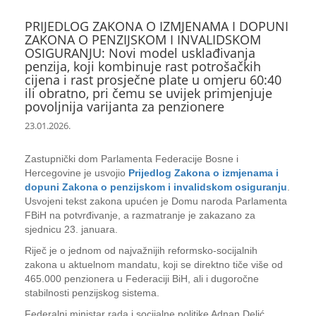
PRIJEDLOG ZAKONA O IZMJENAMA I DOPUNI
ZAKONA O PENZIJSKOM I INVALIDSKOM
OSIGURANJU: Novi model usklađivanja
penzija, koji kombinuje rast potrošačkih
cijena i rast prosječne plate u omjeru 60:40
ili obratno, pri čemu se uvijek primjenjuje
povoljnija varijanta za penzionere
23.01.2026.
Zastupnički dom Parlamenta Federacije Bosne i
Hercegovine je usvojio
Prijedlog Zakona o izmjenama i
dopuni Zakona o penzijskom i invalidskom osiguranju
.
Usvojeni tekst zakona upućen je Domu naroda Parlamenta
FBiH na potvrđivanje, a razmatranje je zakazano za
sjednicu 23. januara.
Riječ je o jednom od najvažnijih reformsko-socijalnih
zakona u aktuelnom mandatu, koji se direktno tiče više od
465.000 penzionera u Federaciji BiH, ali i dugoročne
stabilnosti penzijskog sistema.
Federalni ministar rada i socijalne politike Adnan Delić