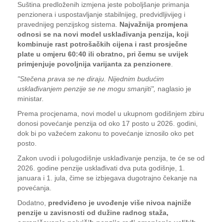
Suština predloženih izmjena jeste poboljšanje primanja
penzionera i uspostavljanje stabilnijeg, predvidljivijeg i
pravednijeg penzijskog sistema.
Najvažnija promjena
odnosi se na novi model usklađivanja penzija, koji
kombinuje rast potrošačkih cijena i rast prosječne
plate u omjeru 60:40 ili obratno, pri čemu se uvijek
primjenjuje povoljnija varijanta za penzionere
.
"Stečena prava se ne diraju. Nijednim budućim
usklađivanjem penzije se ne mogu smanjiti",
naglasio je
ministar.
Prema procjenama, novi model u ukupnom godišnjem zbiru
donosi povećanje penzija od oko 17 posto u 2026. godini,
dok bi po važećem zakonu to povećanje iznosilo oko pet
posto.
Zakon uvodi i polugodišnje usklađivanje penzija, te će se od
2026. godine penzije usklađivati dva puta godišnje, 1.
januara i 1. jula, čime se izbjegava dugotrajno čekanje na
povećanja.
Dodatno,
predviđeno je uvođenje više nivoa najniže
penzije u zavisnosti od dužine radnog staža,