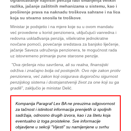
ograničavanje najviših penzija radi smanjenja velikih
razlika, jačanje zaštitnih mehanizama u sistemu, kao i
proširenje prava na naknadu troškova sahrane i na lica
koja su stvarno snosila te troškove
.
Ministar je podsjetio i na mjere koje su u ovom mandatu
već provedene u korist penzionera, uključujući vanredna i
redovna usklađivanja penzija, višekratne jednokratne
novčane pomoći, povećanje sredstava za banjsko liječenje,
jačanje Saveza udruženja penzionera, te mogućnost rada
uz istovremeno primanje pune starosne penzije.
"Ova rješenja nisu savršena, ali su realna, finansijski
održiva i značajno bolja od postojećih. Ovo nije zakon protiv
penzionera, već zakon koji osigurava dugoročnu sigurnost
penzijskog sistema i dostojanstveniji život za one koji su ga
gradili"
, zaključio je ministar Delić.
Kompanija Paragraf Lex BA ne preuzima odgovornost
za tačnost i istinitost informacija prenijetih iz spoljnih
sadržaja, odnosno drugih izvora, kao i za štetu koja
eventualno iz toga proistekne. Sve informacije
objavljene u sekciji "Vijesti" su namijenjene u svrhu