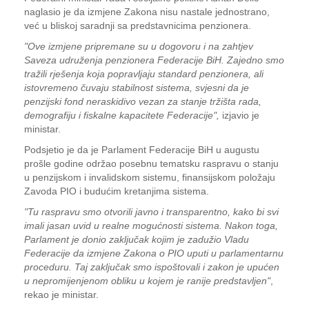
naglasio je da izmjene Zakona nisu nastale jednostrano,
već u bliskoj saradnji sa predstavnicima penzionera.
"Ove izmjene pripremane su u dogovoru i na zahtjev
Saveza udruženja penzionera Federacije BiH. Zajedno smo
tražili rješenja koja popravljaju standard penzionera, ali
istovremeno čuvaju stabilnost sistema, svjesni da je
penzijski fond neraskidivo vezan za stanje tržišta rada,
demografiju i fiskalne kapacitete Federacije",
izjavio je
ministar.
Podsjetio je da je Parlament Federacije BiH u augustu
prošle godine održao posebnu tematsku raspravu o stanju
u penzijskom i invalidskom sistemu, finansijskom položaju
Zavoda PIO i budućim kretanjima sistema.
"Tu raspravu smo otvorili javno i transparentno, kako bi svi
imali jasan uvid u realne mogućnosti sistema. Nakon toga,
Parlament je donio zaključak kojim je zadužio Vladu
Federacije da izmjene Zakona o PIO uputi u parlamentarnu
proceduru. Taj zaključak smo ispoštovali i zakon je upućen
u nepromijenjenom obliku u kojem je ranije predstavljen"
,
rekao je ministar.