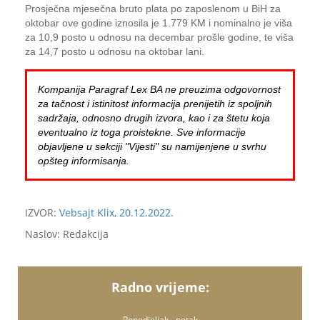
Prosječna mjesečna bruto plata po zaposlenom u BiH za
oktobar ove godine iznosila je 1.779 KM i nominalno je viša
za 10,9 posto u odnosu na decembar prošle godine, te viša
za 14,7 posto u odnosu na oktobar lani.
Kompanija Paragraf Lex BA ne preuzima odgovornost
za tačnost i istinitost informacija prenijetih iz spoljnih
sadržaja, odnosno drugih izvora, kao i za štetu koja
eventualno iz toga proistekne. Sve informacije
objavljene u sekciji "Vijesti" su namijenjene u svrhu
opšteg informisanja.
IZVOR:
Vebsajt Klix, 20.12.2022.
Naslov: Redakcija
Radno vrijeme:
Ponedjeljak - petak