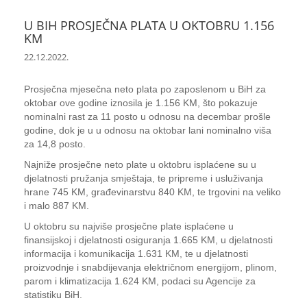
U BIH PROSJEČNA PLATA U OKTOBRU 1.156
KM
22.12.2022.
Prosječna mjesečna neto plata po zaposlenom u BiH za
oktobar ove godine iznosila je 1.156 KM, što pokazuje
nominalni rast za 11 posto u odnosu na decembar prošle
godine, dok je u u odnosu na oktobar lani nominalno viša
za 14,8 posto.
Najniže prosječne neto plate u oktobru isplaćene su u
djelatnosti pružanja smještaja, te pripreme i usluživanja
hrane 745 KM, građevinarstvu 840 KM, te trgovini na veliko
i malo 887 KM.
U oktobru su najviše prosječne plate isplaćene u
finansijskoj i djelatnosti osiguranja 1.665 KM, u djelatnosti
informacija i komunikacija 1.631 KM, te u djelatnosti
proizvodnje i snabdijevanja električnom energijom, plinom,
parom i klimatizacija 1.624 KM, podaci su Agencije za
statistiku BiH.