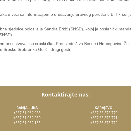
jučaka u vezi sa Informacijom o urušavanju pravnog poretka u BiH krše
 sjednice položila je Sandra Erkić (SNSD), kojoj je poslanički mandat
(SNSD).
 prisustvovali su srpski član Predsjedništva Bosne i Hercegovine Želj
 Srpske Srebrenka Golić i drugi gosti.
.
Kontaktirajte nas:
BANJA LUKA
SARAJEVO
+387 51 962 988
+387 33 873 770
+387 51 962 989
+387 33 873 771
+387 51 962 155
+387 33 873 772