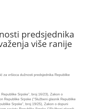
osti predsjednika
aženja više ranije
ć za vršioca dužnosti predsjednika Republike
k Republike Srpske”, broj 16/23), Zakon o
on Republike Srpske (“Službeni glasnik Republike
epublike Srpske”, broj 19/25), Zakon o dopuni
čkom savjetu Republike Srpske (“Službeni glasnik