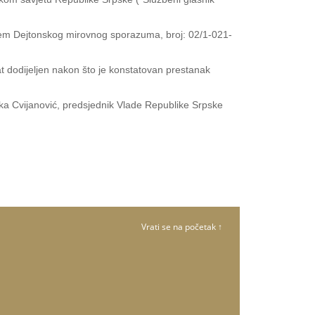
njem Dejtonskog mirovnog sporazuma, broj: 02/1-021-
 dodijeljen nakon što je konstatovan prestanak
ka Cvijanović, predsjednik Vlade Republike Srpske
Vrati se na početak ↑