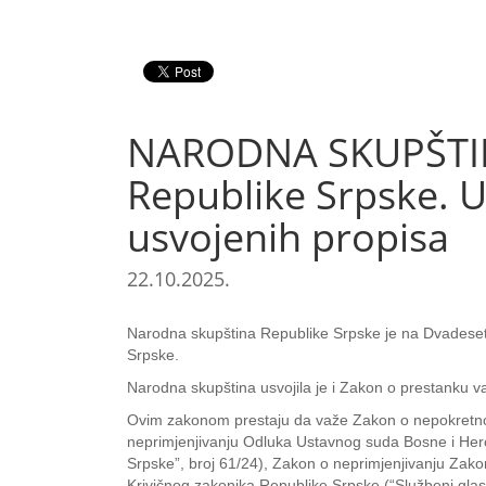
NARODNA SKUPŠTINA 
Republike Srpske. U
usvojenih propisa
22.10.2025.
Narodna skupština Republike Srpske je na Dvadeset 
Srpske.
Narodna skupština usvojila je i Zakon o prestanku 
Ovim zakonom prestaju da važe Zakon o nepokretnoj im
neprimjenjivanju Odluka Ustavnog suda Bosne i Herce
Srpske”, broj 61/24), Zakon o neprimjenjivanju Zakon
Krivičnog zakonika Republike Srpske (“Službeni glas