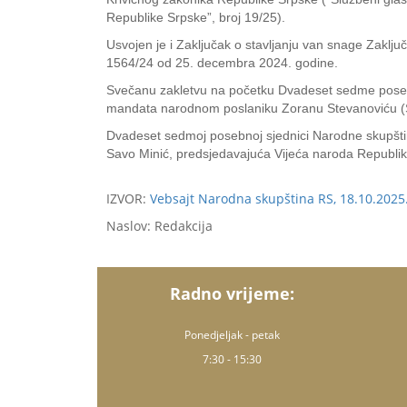
Republike Srpske”, broj 19/25).
Usvojen je i Zaključak o stavljanju van snage Zakl
1564/24 od 25. decembra 2024. godine.
Svečanu zakletvu na početku Dvadeset sedme posebne
mandata narodnom poslaniku Zoranu Stevanoviću 
Dvadeset sedmoj posebnoj sjednici Narodne skupštine
Savo Minić, predsjedavajuća Vijeća naroda Republike
IZVOR:
Vebsajt Narodna skupština RS, 18.10.2025
Naslov: Redakcija
Radno vrijeme:
Ponedjeljak - petak
7:30 - 15:30