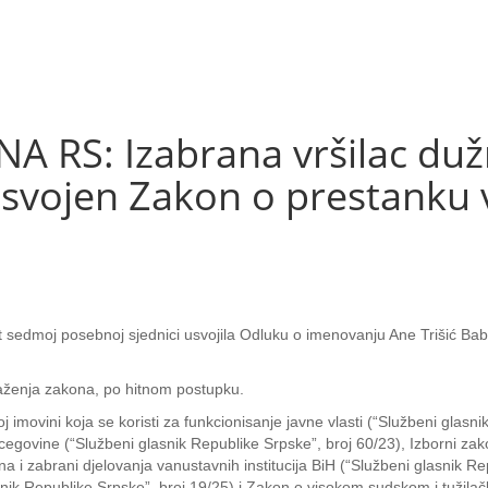
RS: Izabrana vršilac dužn
svojen Zakon o prestanku v
sedmoj posebnoj sjednici usvojila Odluku o imenovanju Ane Trišić Babi
važenja zakona, po hitnom postupku.
ovini koja se koristi za funkcionisanje javne vlasti (“Službeni glasni
govine (“Službeni glasnik Republike Srpske”, broj 60/23), Izborni zak
a i zabrani djelovanja vanustavnih institucija BiH (“Službeni glasnik R
nik Republike Srpske”, broj 19/25) i Zakon o visokom sudskom i tužila