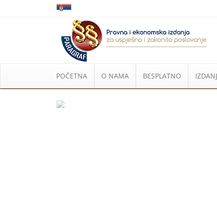
POČETNA
O NAMA
BESPLATNO
IZDANJ