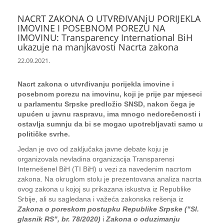
NACRT ZAKONA O UTVRĐIVANjU PORIJEKLA
IMOVINE I POSEBNOM POREZU NA
IMOVINU: Transparency International BiH
ukazuje na manjkavosti Nacrta zakona
22.09.2021.
Nacrt zakona o utvrđivanju porijekla imovine i
posebnom porezu na imovinu, koji je prije par mjeseci
u parlamentu Srpske predložio SNSD, nakon čega je
upućen u javnu raspravu, ima mnogo nedorečenosti i
ostavlja sumnju da bi se mogao upotrebljavati samo u
političke svrhe.
Jedan je ovo od zaključaka javne debate koju je
organizovala nevladina organizacija Transparensi
Internešenel BiH (TI BiH) u vezi za navedenim nacrtom
zakona. Na okruglom stolu je prezentovana analiza nacrta
ovog zakona u kojoj su prikazana iskustva iz Republike
Srbije, ali su sagledana i važeća zakonska rešenja iz
Zakona o poreskom postupku Republike Srpske ("Sl.
glasnik RS", br. 78/2020)
i
Zakona o oduzimanju