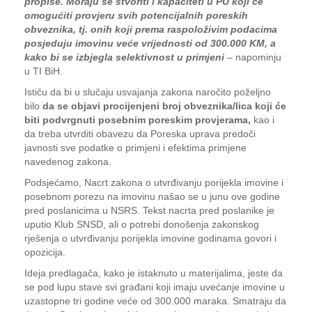
propise. Moraju se stvoriti i kapaciteti u PU koji će
omogućiti provjeru svih potencijalnih poreskih
obveznika, tj. onih koji prema raspoloživim podacima
posjeduju imovinu veće vrijednosti od 300.000 KM, a
kako bi se izbjegla selektivnost u primjeni
– napominju
u TI BiH.
Ističu da bi u slučaju usvajanja zakona naročito poželjno
bilo
da se objavi procijenjeni broj obveznika/lica koji će
biti podvrgnuti posebnim poreskim provjerama,
kao i
da treba utvrditi obavezu da Poreska uprava predoči
javnosti sve podatke o primjeni i efektima primjene
navedenog zakona.
Podsjećamo, Nacrt zakona o utvrđivanju porijekla imovine i
posebnom porezu na imovinu našao se u junu ove godine
pred poslanicima u NSRS. Tekst nacrta pred poslanike je
uputio Klub SNSD, ali o potrebi donošenja zakonskog
rješenja o utvrđivanju porijekla imovine godinama govori i
opozicija.
Ideja predlagača, kako je istaknuto u materijalima, jeste da
se pod lupu stave svi građani koji imaju uvećanje imovine u
uzastopne tri godine veće od 300.000 maraka. Smatraju da