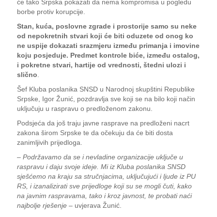
će tako Srpska pokazati da nema kompromisa u pogledu
borbe protiv korupcije.
Stan, kuća, poslovne zgrade i prostorije samo su neke
od nepokretnih stvari koji će biti oduzete od onog ko
ne uspije dokazati srazmjeru između primanja i imovine
koju posjeduje. Predmet kontrole biće, između ostalog,
i pokretne stvari, hartije od vrednosti, štedni ulozi i
slično
.
Šef Kluba poslanika SNSD u Narodnoj skupštini Republike
Srpske, Igor Žunić, pozdravlja sve koji se na bilo koji način
uključuju u raspravu o predloženom zakonu.
Podsjeća da još traju javne rasprave na predloženi nacrt
zakona širom Srpske te da očekuju da će biti dosta
zanimljivih prijedloga.
–
Podržavamo da se i nevladine organizacije uključe u
raspravu i daju svoje ideje. Mi iz Kluba poslanika SNSD
sješćemo na kraju sa stručnjacima, uključujući i ljude iz PU
RS, i izanalizirati sve prijedloge koji su se mogli čuti, kako
na javnim raspravama, tako i kroz javnost, te probati naći
najbolje rješenje
– uvjerava Žunić.