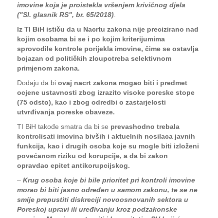
imovine koja je proistekla vršenjem krivičnog djela
("Sl. glasnik RS", br. 65/2018)
.
Iz TI BiH ističu da u Nacrtu zakona nije precizirano nad
kojim osobama bi se i po kojim kriterijumima
sprovodile kontrole porijekla imovine, čime se ostavlja
bojazan od političkih zloupotreba selektivnom
primjenom zakona.
Dodaju da bi
ovaj nacrt zakona mogao biti i predmet
ocjene ustavnosti zbog izrazito visoke poreske stope
(75 odsto), kao i zbog odredbi o zastarjelosti
utvrđivanja poreske obaveze.
TI BiH takođe smatra da bi se
prevashodno trebala
kontrolisati imovina bivših i aktuelnih nosilaca javnih
funkcija, kao i drugih osoba koje su mogle biti izloženi
povećanom riziku od korupcije, a da bi zakon
opravdao epitet antikorupcijskog.
–
Krug osoba koje bi bile prioritet pri kontroli imovine
morao bi biti jasno određen u samom zakonu, te se ne
smije prepustiti diskreciji novoosnovanih sektora u
Poreskoj upravi ili uređivanju kroz podzakonske