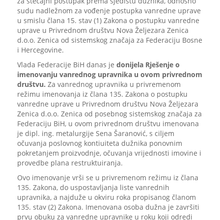
za stečajni postupak prema sjedištu dužnika, odnosno
sudu nadležnom za vođenje postupka vanredne uprave
u smislu člana 15. stav (1) Zakona o postupku vanredne
uprave u Privrednom društvu Nova Željezara Zenica
d.o.o. Zenica od sistemskog značaja za Federaciju Bosne
i Hercegovine.
Vlada Federacije BiH danas je
donijela Rješenje o
imenovanju vanrednog upravnika u ovom privrednom
društvu.
Za vanrednog upravnika u privremenom
režimu imenovanja iz člana 135. Zakona o postupku
vanredne uprave u Privrednom društvu Nova Željezara
Zenica d.o.o. Zenica od posebnog sistemskog značaja za
Federaciju BiH, u ovom privrednom društvu imenovana
je dipl. ing. metalurgije Sena Šaranović, s ciljem
očuvanja poslovnog kontiuiteta dužnika ponovnim
pokretanjem proizvodnje, očuvanja vrijednosti imovine i
provedbe plana restruktuiranja.
Ovo imenovanje vrši se u privremenom režimu iz člana
135. Zakona, do uspostavljanja liste vanrednih
upravnika, a najduže u okviru roka propisanog članom
135. stav (2) Zakona. Imenovana osoba dužna je završiti
prvu obuku za vanredne upravnike u roku koji odredi