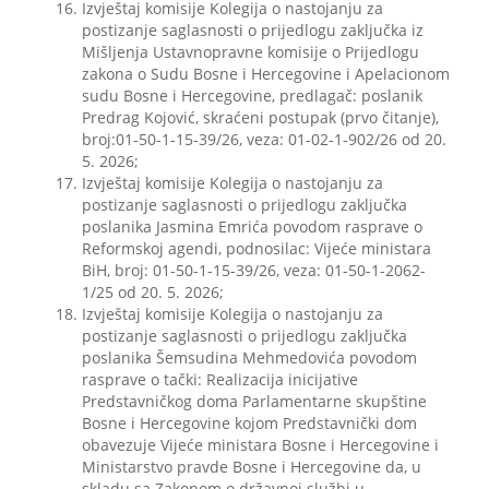
Izvještaj komisije Kolegija o nastojanju za
postizanje saglasnosti o prijedlogu zaključka iz
Mišljenja Ustavnopravne komisije o Prijedlogu
zakona o Sudu Bosne i Hercegovine i Apelacionom
sudu Bosne i Hercegovine, predlagač: poslanik
Predrag Kojović, skraćeni postupak (prvo čitanje),
broj:01-50-1-15-39/26, veza: 01-02-1-902/26 od 20.
5. 2026;
Izvještaj komisije Kolegija o nastojanju za
postizanje saglasnosti o prijedlogu zaključka
poslanika Jasmina Emrića povodom rasprave o
Reformskoj agendi, podnosilac: Vijeće ministara
BiH, broj: 01-50-1-15-39/26, veza: 01-50-1-2062-
1/25 od 20. 5. 2026;
Izvještaj komisije Kolegija o nastojanju za
postizanje saglasnosti o prijedlogu zaključka
poslanika Šemsudina Mehmedovića povodom
rasprave o tački: Realizacija inicijative
Predstavničkog doma Parlamentarne skupštine
Bosne i Hercegovine kojom Predstavnički dom
obavezuje Vijeće ministara Bosne i Hercegovine i
Ministarstvo pravde Bosne i Hercegovine da, u
skladu sa Zakonom o državnoj službi u