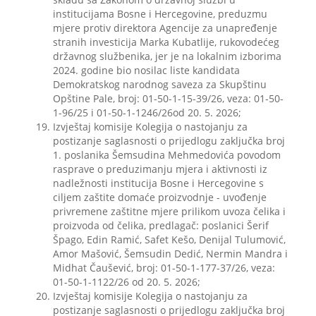
institucijama Bosne i Hercegovine, preduzmu
mjere protiv direktora Agencije za unapređenje
stranih investicija Marka Kubatlije, rukovodećeg
državnog službenika, jer je na lokalnim izborima
2024. godine bio nosilac liste kandidata
Demokratskog narodnog saveza za Skupštinu
Opštine Pale, broj: 01-50-1-15-39/26, veza: 01-50-
1-96/25 i 01-50-1-1246/26od 20. 5. 2026;
Izvještaj komisije Kolegija o nastojanju za
postizanje saglasnosti o prijedlogu zaključka broj
1. poslanika Šemsudina Mehmedovića povodom
rasprave o preduzimanju mjera i aktivnosti iz
nadležnosti institucija Bosne i Hercegovine s
ciljem zaštite domaće proizvodnje - uvođenje
privremene zaštitne mjere prilikom uvoza čelika i
proizvoda od čelika, predlagač: poslanici Šerif
Špago, Edin Ramić, Safet Kešo, Denijal Tulumović,
Amor Mašović, Šemsudin Dedić, Nermin Mandra i
Midhat Čaušević, broj: 01-50-1-177-37/26, veza:
01-50-1-1122/26 od 20. 5. 2026;
Izvještaj komisije Kolegija o nastojanju za
postizanje saglasnosti o prijedlogu zaključka broj