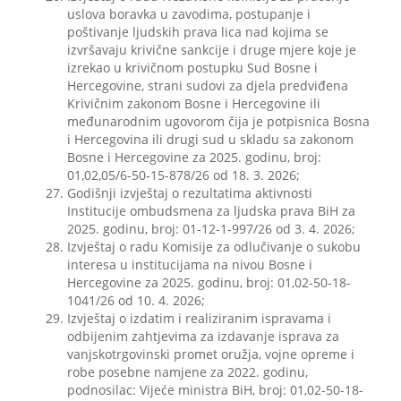
uslova boravka u zavodima, postupanje i
poštivanje ljudskih prava lica nad kojima se
izvršavaju krivične sankcije i druge mjere koje je
izrekao u krivičnom postupku Sud Bosne i
Hercegovine, strani sudovi za djela predviđena
Krivičnim zakonom Bosne i Hercegovine ili
međunarodnim ugovorom čija je potpisnica Bosna
i Hercegovina ili drugi sud u skladu sa zakonom
Bosne i Hercegovine za 2025. godinu, broj:
01,02,05/6-50-15-878/26 od 18. 3. 2026;
Godišnji izvještaj o rezultatima aktivnosti
Institucije ombudsmena za ljudska prava BiH za
2025. godinu, broj: 01-12-1-997/26 od 3. 4. 2026;
Izvještaj o radu Komisije za odlučivanje o sukobu
interesa u institucijama na nivou Bosne i
Hercegovine za 2025. godinu, broj: 01,02-50-18-
1041/26 od 10. 4. 2026;
Izvještaj o izdatim i realiziranim ispravama i
odbijenim zahtjevima za izdavanje isprava za
vanjskotrgovinski promet oružja, vojne opreme i
robe posebne namjene za 2022. godinu,
podnosilac: Vijeće ministra BiH, broj: 01,02-50-18-