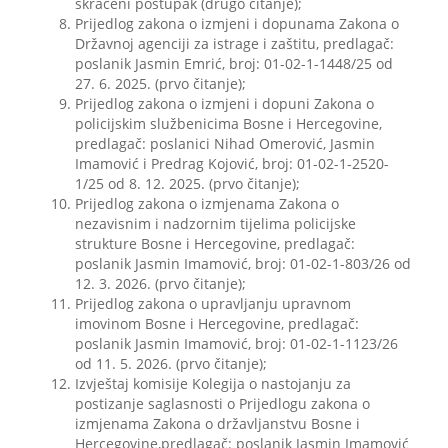
skraćeni postupak (drugo čitanje);
Prijedlog zakona o izmjeni i dopunama Zakona o
Državnoj agenciji za istrage i zaštitu, predlagač:
poslanik Jasmin Emrić, broj: 01-02-1-1448/25 od
27. 6. 2025. (prvo čitanje);
Prijedlog zakona o izmjeni i dopuni Zakona o
policijskim službenicima Bosne i Hercegovine,
predlagač: poslanici Nihad Omerović, Jasmin
Imamović i Predrag Kojović, broj: 01-02-1-2520-
1/25 od 8. 12. 2025. (prvo čitanje);
Prijedlog zakona o izmjenama Zakona o
nezavisnim i nadzornim tijelima policijske
strukture Bosne i Hercegovine, predlagač:
poslanik Jasmin Imamović, broj: 01-02-1-803/26 od
12. 3. 2026. (prvo čitanje);
Prijedlog zakona o upravljanju upravnom
imovinom Bosne i Hercegovine, predlagač:
poslanik Jasmin Imamović, broj: 01-02-1-1123/26
od 11. 5. 2026. (prvo čitanje);
Izvještaj komisije Kolegija o nastojanju za
postizanje saglasnosti o Prijedlogu zakona o
izmjenama Zakona o državljanstvu Bosne i
Hercegovine,predlagač: poslanik Jasmin Imamović