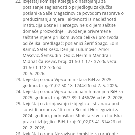
Izvještaj komisije Kolegija o nastojanju za
postizanje saglasnosti o prijedlogu zaključka
poslanika Saše Magazinovića povodom rasprave o
preduzimanju mjera i aktivnosti iz nadležnosti
institucija Bosne i Hercegovine s ciljem zaštite
domaće proizvodnje - uvođenje privremene
zaštitne mjere prilikom uvoza čelika i proizvoda
od čelika, predlagač: poslanici Šerif Špago, Edin
Ramić, Safet Kešo, Denijal Tulumović, Amor
Mašović, Šemsudin Dedić, Nermin Mandra i
Midhat Čaušević, broj: 01-50-1-177-37/26, veza:
01-50-1-1122/26 od
20. 5. 2026;
Izvještaj o radu Vijeća ministara BiH za 2025.
godinu, broj: 01,02-50-18-1244/26 od 7. 5. 2026;
Izvještaj o radu Vijeća nacionalnih manjina BiH za
2025. godinu, broj: 05/7-39-1-466/26 od 6. 2. 2026;
Izvještaj o zbrinjavanju izbjeglica i stranaca pod
supsidijarnom zaštitom u Bosni i Hercegovini za
2024. godinu, podnosilac: Ministarstvo za ljudska
prava i izbjeglice BiH, broj: 01,02,03-41-614/26 od
20. 2. 2026;
Izvještaj o radu Nezavisne komisije za praćenje