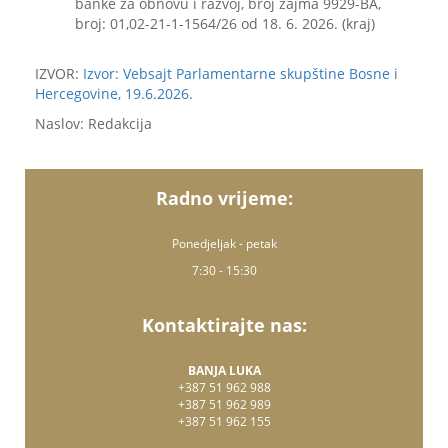
banke za obnovu i razvoj, broj zajma 9929-BA,
broj: 01,02-21-1-1564/26 od 18. 6. 2026. (kraj)
IZVOR:
Izvor: Vebsajt Parlamentarne skupštine Bosne i
Hercegovine, 19.6.2026.
Naslov: Redakcija
Radno vrijeme:
Ponedjeljak - petak
7:30 - 15:30
Kontaktirajte nas:
BANJA LUKA
+387 51 962 988
+387 51 962 989
+387 51 962 155