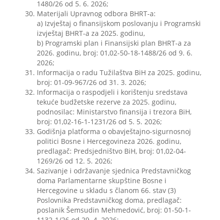
1480/26 od 5. 6. 2026;
Materijali Upravnog odbora BHRT-a:
a) Izvještaj o finansijskom poslovanju i Programski
izvještaj BHRT-a za 2025. godinu,
b) Programski plan i Finansijski plan BHRT-a za
2026. godinu, broj: 01,02-50-18-1488/26 od 9. 6.
2026;
Informacija o radu Tužilaštva BiH za 2025. godinu,
broj: 01-09-967/26 od 31. 3. 2026;
Informacija o raspodjeli i korištenju sredstava
tekuće budžetske rezerve za 2025. godinu,
podnosilac: Ministarstvo finansija i trezora BiH,
broj: 01,02-16-1-1231/26 od 5. 5. 2026;
Godišnja platforma o obavještajno-sigurnosnoj
politici Bosne i Hercegovineza 2026. godinu,
predlagač: Predsjedništvo BiH, broj: 01,02-04-
1269/26 od 12. 5. 2026;
Sazivanje i održavanje sjednica Predstavničkog
doma Parlamentarne skupštine Bosne i
Hercegovine u skladu s članom 66. stav (3)
Poslovnika Predstavničkog doma, predlagač:
poslanik Šemsudin Mehmedović, broj: 01-50-1-
1132-1/26 od 29. 4. 2026;