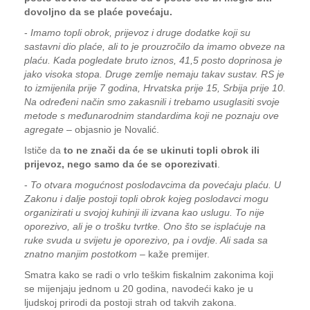
dovoljno da se plaće povećaju.
-
Imamo topli obrok, prijevoz i druge dodatke koji su
sastavni dio plaće, ali to je prouzročilo da imamo obveze na
plaću. Kada pogledate bruto iznos, 41,5 posto doprinosa je
jako visoka stopa. Druge zemlje nemaju takav sustav. RS je
to izmijenila prije 7 godina, Hrvatska prije 15, Srbija prije 10.
Na određeni način smo zakasnili i trebamo usuglasiti svoje
metode s međunarodnim standardima koji ne poznaju ove
agregate
– objasnio je Novalić.
Ističe da
to ne znači da će se ukinuti topli obrok ili
prijevoz, nego samo da će se oporezivati
.
-
To otvara mogućnost poslodavcima da povećaju plaću. U
Zakonu i dalje postoji topli obrok kojeg poslodavci mogu
organizirati u svojoj kuhinji ili izvana kao uslugu. To nije
oporezivo, ali je o trošku tvrtke. Ono što se isplaćuje na
ruke svuda u svijetu je oporezivo, pa i ovdje. Ali sada sa
znatno manjim postotkom
– kaže premijer.
Smatra kako se radi o vrlo teškim fiskalnim zakonima koji
se mijenjaju jednom u 20 godina, navodeći kako je u
ljudskoj prirodi da postoji strah od takvih zakona.