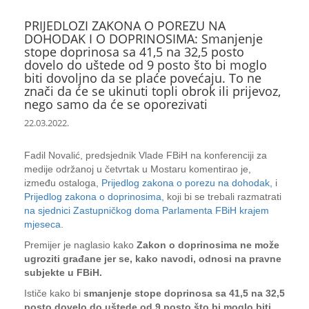
PRIJEDLOZI ZAKONA O POREZU NA
DOHODAK I O DOPRINOSIMA: Smanjenje
stope doprinosa sa 41,5 na 32,5 posto
dovelo do uštede od 9 posto što bi moglo
biti dovoljno da se plaće povećaju. To ne
znači da će se ukinuti topli obrok ili prijevoz,
nego samo da će se oporezivati
22.03.2022.
Fadil Novalić, predsjednik Vlade FBiH na konferenciji za
medije održanoj u četvrtak u Mostaru komentirao je,
između ostaloga,
Prijedlog zakona o porezu na dohodak,
i
Prijedlog zakona o doprinosima,
koji bi se trebali razmatrati
na sjednici Zastupničkog doma Parlamenta FBiH krajem
mjeseca
.
Premijer je naglasio kako
Zakon o doprinosima ne može
ugroziti građane jer se, kako navodi, odnosi na pravne
subjekte u FBiH.
Ističe kako bi
smanjenje stope doprinosa sa 41,5 na 32,5
posto dovelo do uštede od 9 posto što bi moglo biti