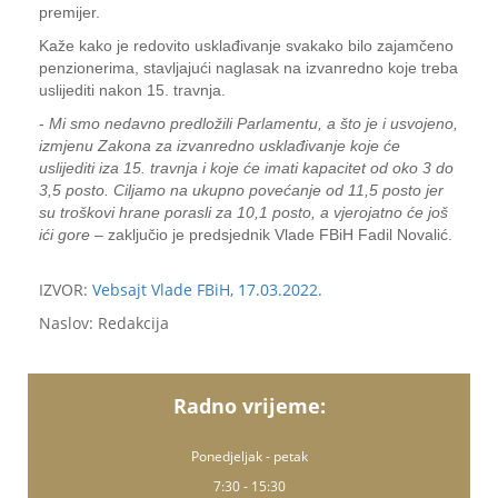
premijer.
Kaže kako je redovito usklađivanje svakako bilo zajamčeno
penzionerima, stavljajući naglasak na izvanredno koje treba
uslijediti nakon 15. travnja.
-
Mi smo nedavno predložili Parlamentu, a što je i usvojeno,
izmjenu Zakona za izvanredno usklađivanje koje će
uslijediti iza 15. travnja i koje će imati kapacitet od oko 3 do
3,5 posto. Ciljamo na ukupno povećanje od 11,5 posto jer
su troškovi hrane porasli za 10,1 posto, a vjerojatno će još
ići gore
– zaključio je predsjednik Vlade FBiH Fadil Novalić.
IZVOR:
Vebsajt Vlade FBiH, 17.03.2022.
Naslov: Redakcija
Radno vrijeme:
Ponedjeljak - petak
7:30 - 15:30