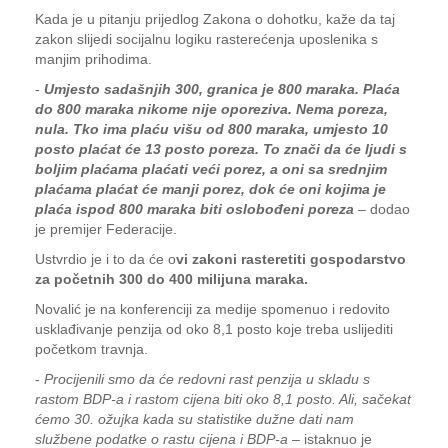
Kada je u pitanju prijedlog Zakona o dohotku, kaže da taj
zakon slijedi socijalnu logiku rasterećenja uposlenika s
manjim prihodima.
-
Umjesto sadašnjih 300, granica je 800 maraka. Plaća
do 800 maraka nikome nije oporeziva. Nema poreza,
nula. Tko ima plaću višu od 800 maraka, umjesto 10
posto plaćat će 13 posto poreza. To znači da će ljudi s
boljim plaćama plaćati veći porez, a oni sa srednjim
plaćama plaćat će manji porez, dok će oni kojima je
plaća ispod 800 maraka biti oslobođeni poreza
– dodao
je premijer Federacije.
Ustvrdio je i to da će o
vi zakoni rasteretiti gospodarstvo
za početnih 300 do 400 milijuna maraka.
Novalić je na konferenciji za medije spomenuo i redovito
usklađivanje penzija od oko 8,1 posto koje treba uslijediti
početkom travnja.
-
Procijenili smo da će redovni rast penzija u skladu s
rastom BDP-a i rastom cijena biti oko 8,1 posto. Ali, sačekat
ćemo 30. ožujka kada su statistike dužne dati nam
službene podatke o rastu cijena i BDP-a
– istaknuo je