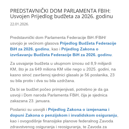
PREDSTAVNIČKI DOM PARLAMENTA FBIH:
Usvojen Prijedlog budžeta za 2026. godinu
22.01.2026.
Predstavnički dom Parlamenta Federacije BiH /FBiH/
usvojio je većinom glasova
Prijedlog Budžeta Federacije
BiH za 2026. godinu
, kao i
Prijedlog Zakona o
izvršavanju Budžeta Federacije BiH za 2026. godinu
.
Za usvajanje budžeta u ukupnom iznosu od 8,9 milijardi
KM, što je za 649 miliona KM više nego u 2025. godini, na
kasno sinoć završenoj sjednici glasalo je 56 poslanika, 23
su bila protiv i dva su bila uzdržana.
Da bi se budžet počeo primjenjivati, potrebno je da ga
usvoji i Dom naroda Parlamenta FBiH, čija je sjednica
zakazana 23. januara.
Poslanici su usvojili i
Prijedlog Zakona o izmjenama i
dopuni Zakona o penzijskom i invalidskom osiguranju
,
kao i ovogodišnje finansijske planove federalnog Zavoda
zdravstvenog osiguranja i reosiguranja, te Zavoda za