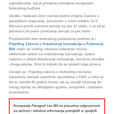
zapošljavanje, čija je primjena uslovljena usvajanjem
federalnog budžeta.
Ukoliko i federalni Dom naroda podrži izmjene Zakona o
penzijskom osiguranju, penzioneri u ovom entitetu će 5.
februara primiti uvećane penzije za oko 11 odsto, a za juli je
planirano još jedno povećanje penzija za pet odsto.
Predstavnički dom federalnog parlamenta podržao je i
Prijedlog Zakona o fiskalizaciji transakcija u Federaciji
BiH
, kojim se uređuju obaveza izdavanja računa,
elektronski sistem za evidentiranje transakcija, sistem
nadzora u oblasti fiskalizacije transakcija, kaznene odredbe
i druga pitanja, čime bi trebalo da se spriječi utaja poreza.
Usvojen je i Prijedlog zakona o doživotnoj novčanoj
mjesečnoj naknadi zaslužnim sportistima u FbiH, a uslov je
da su navršili 40 godina života i da su osvojili od prvog do
trećeg mjesta na olimpijskim igrama, evropskim i svjetskim
prvenstvima.
Kompanija Paragraf Lex BA ne preuzima odgovornost
za tačnost i istinitost informacija prenijetih iz spoljnih