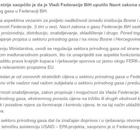
ustrije saopćilo je da je Vladi Federacije BiH uputilo Nacrt zakon
og gasa u Federaciji BiH.
 aspektima vezanim za podjelu nadležnosti između institucija Bosne i H
nosti Federacije. S tim u vezi, Nacrt zakona o gasu Federacije BiH sadrž
 proizvodnju, distribuciju, snabdijevanje, skladištenje i drugo. Pored 
usvajanje propisa u sektoru prirodnog gasa i na nivou Bosne i Hercegov
in
nju Ministarstva, uvodi se regulacija sektora prirodnog gasa od strane
jom međunarodnom praksom, što će unaprijediti sve aspekte funkcionisa
štitu prava krajnjih kupaca i rješavanje sporova uz jasnu ulogu FERK-
a relevantnim propisima EU.
edan je od osnovnih strateških ciljeva u sektoru prirodnog gasa u Feder
ano vrše nadzor nad radom subjekata u sektoru prirodnog gasa i preduzi
nosti snabdijevanja, zakon propisuje i mogućnost da Vlada Federacije 
rodnog gasa, ekstremnog porasta cijena na tržištu ili drugih okolnosti 
posebne mjere za formiranje i kontrolu cijena, te na taj način ublažiti 
va.
sektoru prirodnog gasa dat će značajan doprinos i u rješavanju otvoren
tehničku asistenciju USAID – EPA projekta, saopćeno je iz Federalnog mi