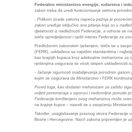
Federalno ministarstvo energije, rudarstva i ind
zakon treba da uredi funkcionisanje sektora prirodn
-
Prilikom izrade zakona najveća pažnja je posvećena
zakon uređuje isključivo ona pitanja koja su u nadlež
djelatnosti iz nadležnosti Federacije, a odnose se na
ističe opredjeljenost i opšti interes Federacije za 
Predloženim zakonskim rješenjem, ističe se u saopće
(FERK), usklađena sa najvišim standardima i najbol
kao krajnjih kupaca kroz adekvatne mehanizme za za
rješenjima osigurava se visok stepen usklađenosti s
-
Jačanje sigurnosti snabdijevanja prirodnim gasom j
kojim se osigurava da Ministarstvo i FERK kontinuir
Pored toga, kao dodatan mehanizam za zaštitu sigur
usljed poremećaja u isporuci i nedovoljne ponude pri
Federacije korištenjem ovog mehanizma može uvesti i 
na krajnje kupce
– navodi se u saopćenju Ministarst
Također, usaglašavanje pravnog okvira Federacije u 
Bosne i Hercegovine. Nacrt zakona pripremljen je uz 