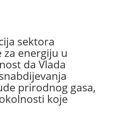
ija sektora
 za energiju u
ćnost da Vlada
 snabdijevanja
ude prirodnog gasa,
 okolnosti koje