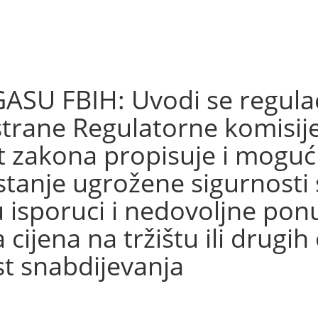
U FBIH: Uvodi se regulac
trane Regulatorne komisije
rt zakona propisuje i mogu
 stanje ugrožene sigurnosti
 isporuci i nedovoljne pon
ijena na tržištu ili drugih
t snabdijevanja