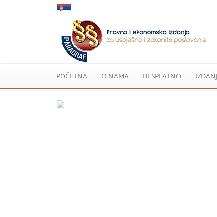
POČETNA
O NAMA
BESPLATNO
IZDANJ