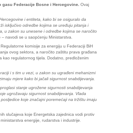
a o gasu Federacije Bosne i Hercegovine.
Ovaj
ercegovine i entiteta, kako bi se osiguralo da
i isključivo odredbe kojima se uređuju pitanja i
toga, u zakon su unesene i odredbe kojima se naročito
e – navodi se u saopćenju Ministarstva.
 Regulatorne komisije za energiju u Federaciji BiH
nja ovog sektora, a naročito zaštitu prava građana
a kao regulatornog tijela. Dodatno, predloženim
aciji i s tim u vezi, u zakon su ugrađeni mehanizmi
maju mjere kako bi jačali sigurnost snabdijevanja.
proglasi stanje ugrožene sigurnosti snabdijevanja
koje ugrožavaju sigurnost snabdijevanja. Vlada
posljedice koje značajni poremećaji na tržištu imaju
ih slučajeva koje Energetska zajednica vodi protiv
nistarstva energije, rudarstva i industrije.