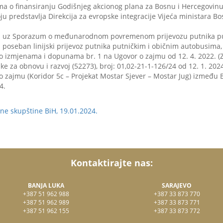
uma o finansiranju Godišnjeg akcionog plana za Bosnu i Hercegovinu
ju predstavlja Direkcija za evropske integracije Vijeća ministara B
okola uz Sporazum o međunarodnom povremenom prijevozu putnika 
poseban linijski prijevoz putnika putničkim i običnim autobusima, b
a o izmjenama i dopunama br. 1 na Ugovor o zajmu od 12. 4. 2022. (
 za obnovu i razvoj (52273), broj: 01,02-21-1-126/24 od 12. 1. 202
 o zajmu (Koridor 5c – Projekat Mostar Sjever – Mostar Jug) između
4.
e skupštine BiH, 19.01.2024.
Kontaktirajte nas:
BANJA LUKA
SARAJEVO
+387 51 962 988
+387 33 873 770
+387 51 962 989
+387 33 873 771
+387 51 962 155
+387 33 873 772