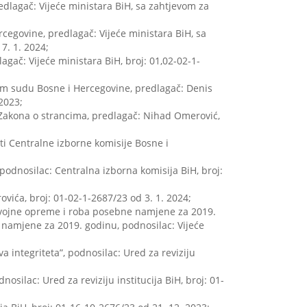
dlagač: Vijeće ministara BiH, sa zahtjevom za
egovine, predlagač: Vijeće ministara BiH, sa
7. 1. 2024;
gač: Vijeće ministara BiH, broj: 01,02-02-1-
vnom sudu Bosne i Hercegovine, predlagač: Denis
2023;
i Zakona o strancima, predlagač: Nihad Omerović,
sti Centralne izborne komisije Bosne i
 podnosilac: Centralna izborna komisija BiH, broj:
ovića, broj: 01-02-1-2687/23 od 3. 1. 2024;
a, vojne opreme i roba posebne namjene za 2019.
e namjene za 2019. godinu, podnosilac: Vijeće
a integriteta”, podnosilac: Ured za reviziju
nosilac: Ured za reviziju institucija BiH, broj: 01-