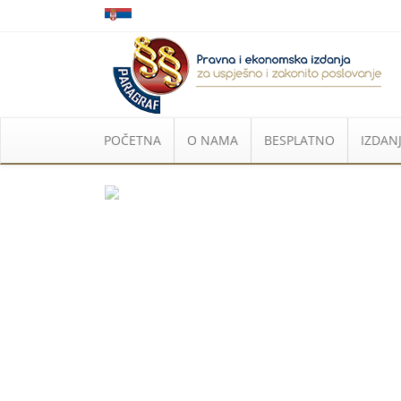
POČETNA
O NAMA
BESPLATNO
IZDANJ