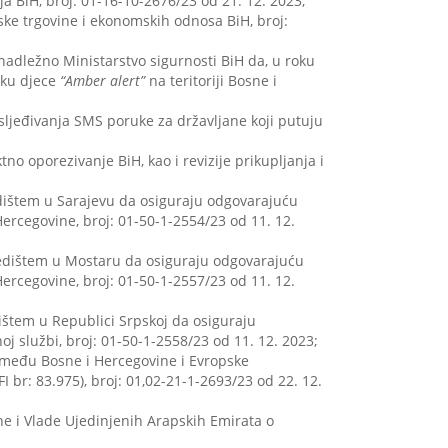
cija BiH, broj: 01-16-10-2676/23 od 21. 12. 2023;
njske trgovine i ekonomskih odnosa BiH, broj:
 nadležno Ministarstvo sigurnosti BiH da, u roku
nku djece
“Amber alert”
na teritoriji Bosne i
sljeđivanja SMS poruke za državljane koji putuju
o oporezivanje BiH, kao i revizije prikupljanja i
edištem u Sarajevu da osiguraju odgovarajuću
ercegovine, broj: 01-50-1-2554/23 od 11. 12.
sjedištem u Mostaru da osiguraju odgovarajuću
ercegovine, broj: 01-50-1-2557/23 od 11. 12.
ištem u Republici Srpskoj da osiguraju
 službi, broj: 01-50-1-2558/23 od 11. 12. 2023;
 između Bosne i Hercegovine i Evropske
I br: 83.975), broj: 01,02-21-1-2693/23 od 22. 12.
e i Vlade Ujedinjenih Arapskih Emirata o