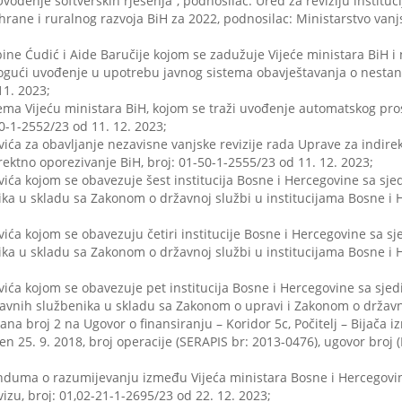
 “Uvođenje softverskih rješenja”, podnosilac: Ured za reviziju institu
 ishrane i ruralnog razvoja BiH za 2022, podnosilac: Ministarstvo va
abine Ćudić i Aide Baručije kojom se zadužuje Vijeće ministara BiH i
omogući uvođenje u upotrebu javnog sistema obavještavanja o nesta
11. 2023;
ema Vijeću ministara BiH, kojom se traži uvođenje automatskog pro
0-1-2552/23 od 11. 12. 2023;
a za obavljanje nezavisne vanjske revizije rada Uprave za indirektn
rektno oporezivanje BiH, broj: 01-50-1-2555/23 od 11. 12. 2023;
ća kojom se obavezuje šest institucija Bosne i Hercegovine sa sj
ka u skladu sa Zakonom o državnoj službi u institucijama Bosne i H
ća kojom se obavezuju četiri institucije Bosne i Hercegovine sa 
ka u skladu sa Zakonom o državnoj službi u institucijama Bosne i H
ća kojom se obavezuje pet institucija Bosne i Hercegovine sa sjed
vnih službenika u skladu sa Zakonom o upravi i Zakonom o državnoj
na broj 2 na Ugovor o finansiranju – Koridor 5c, Počitelj – Bijača
en 25. 9. 2018, broj operacije (SERAPIS br: 2013-0476), ugovor broj (F
anduma o razumijevanju između Vijeća ministara Bosne i Hercegovin
zu, broj: 01,02-21-1-2695/23 od 22. 12. 2023;