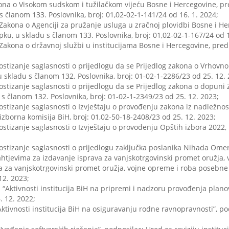
na o Visokom sudskom i tužilačkom vijeću Bosne i Hercegovine, pre
 članom 133. Poslovnika, broj: 01,02-02-1-141/24 od 16. 1. 2024;
kona o Agenciji za pružanje usluga u zračnoj plovidbi Bosne i Herc
u, u skladu s članom 133. Poslovnika, broj: 01,02-02-1-167/24 od 1
kona o državnoj službi u institucijama Bosne i Hercegovine, predla
 postizanje saglasnosti o prijedlogu da se Prijedlog zakona o Vrho
 skladu s članom 132. Poslovnika, broj: 01-02-1-2286/23 od 25. 12. 
 postizanje saglasnosti o prijedlogu da se Prijedlog zakona o dopun
 članom 132. Poslovnika, broj: 01-02-1-2349/23 od 25. 12. 2023;
postizanje saglasnosti o Izvještaju o provođenju zakona iz nadležno
zborna komisija BiH, broj: 01,02-50-18-2408/23 od 25. 12. 2023;
postizanje saglasnosti o Izvještaju о provođenju Opštih izbora 2022,
postizanje saglasnosti o prijedlogu zaključka poslanika Nihada Omer
zahtjevima za izdavanje isprava za vanjskotrgovinski promet oružj
prava za vanjskotrgovinski promet oružja, vojne opreme i roba posebn
12. 2023;
i: “Aktivnosti institucija BiH na pripremi i nadzoru provođenja planov
. 12. 2022;
 “Aktivnosti institucija BiH na osiguravanju rodne ravnopravnosti”, pod