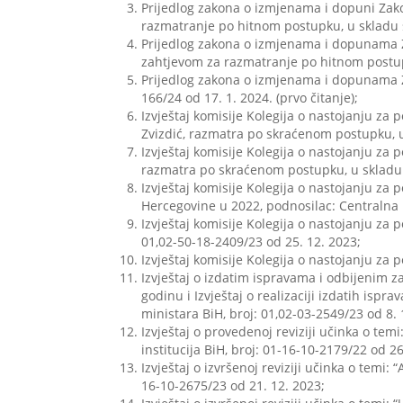
Prijedlog zakona o izmjenama i dopuni Zako
razmatranje po hitnom postupku, u skladu s
Prijedlog zakona o izmjenama i dopunama Za
zahtjevom za razmatranje po hitnom postupk
Prijedlog zakona o izmjenama i dopunama Za
166/24 od 17. 1. 2024. (prvo čitanje);
Izvještaj komisije Kolegija o nastojanju za
Zvizdić, razmatra po skraćenom postupku, u
Izvještaj komisije Kolegija o nastojanju za
razmatra po skraćenom postupku, u skladu s
Izvještaj komisije Kolegija o nastojanju za 
Hercegovine u 2022, podnosilac: Centralna i
Izvještaj komisije Kolegija o nastojanju za 
01,02-50-18-2409/23 od 25. 12. 2023;
Izvještaj komisije Kolegija o nastojanju za 
Izvještaj o izdatim ispravama i odbijenim 
godinu i Izvještaj o realizaciji izdatih is
ministara BiH, broj: 01,02-03-2549/23 od 8. 
Izvještaj o provedenoj reviziji učinka o tem
institucija BiH, broj: 01-16-10-2179/22 od 26
Izvještaj o izvršenoj reviziji učinka o temi:
16-10-2675/23 od 21. 12. 2023;