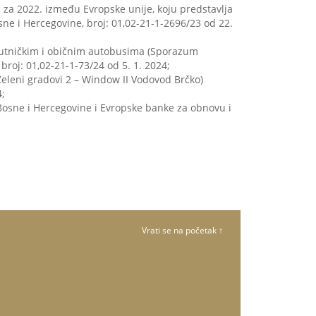
 za 2022. između Evropske unije, koju predstavlja
osne i Hercegovine, broj: 01,02-21-1-2696/23 od 22.
putničkim i običnim autobusima (Sporazum
roj: 01,02-21-1-73/24 od 5. 1. 2024;
Zeleni gradovi 2 – Window II Vodovod Brčko)
4;
 Bosne i Hercegovine i Evropske banke za obnovu i
Vrati se na početak ↑