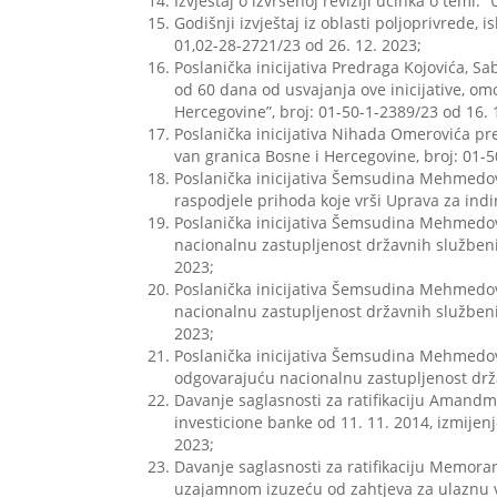
Izvještaj o izvršenoj reviziji učinka o temi:
Godišnji izvještaj iz oblasti poljoprivrede,
01,02-28-2721/23 od 26. 12. 2023;
Poslanička inicijativa Predraga Kojovića, S
od 60 dana od usvajanja ove inicijative, 
Hercegovine”, broj: 01-50-1-2389/23 od 16. 
Poslanička inicijativa Nihada Omerovića pr
van granica Bosne i Hercegovine, broj: 01-5
Poslanička inicijativa Šemsudina Mehmedović
raspodjele prihoda koje vrši Uprava za indi
Poslanička inicijativa Šemsudina Mehmedovi
nacionalnu zastupljenost državnih službeni
2023;
Poslanička inicijativa Šemsudina Mehmedovi
nacionalnu zastupljenost državnih službeni
2023;
Poslanička inicijativa Šemsudina Mehmedovi
odgovarajuću nacionalnu zastupljenost drža
Davanje saglasnosti za ratifikaciju Amandma
investicione banke od 11. 11. 2014, izmijenj
2023;
Davanje saglasnosti za ratifikaciju Memor
uzajamnom izuzeću od zahtjeva za ulaznu vi