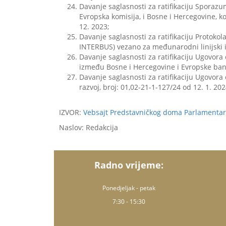
Davanje saglasnosti za ratifikaciju Sporaz
Evropska komisija, i Bosne i Hercegovine, ko
12. 2023;
Davanje saglasnosti za ratifikaciju Prot
INTERBUS) vezano za međunarodni linijski i 
Davanje saglasnosti za ratifikaciju Ugovor
između Bosne i Hercegovine i Evropske banke
Davanje saglasnosti za ratifikaciju Ugovora
razvoj, broj: 01,02-21-1-127/24 od 12. 1. 202
IZVOR:
Vebsajt Predstavničkog doma Parlamentarn
Naslov: Redakcija
Radno vrijeme:
Ponedjeljak - petak
7:30 - 15:30