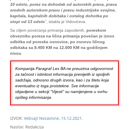
10 odsto, porez na dohodak od autorskih prava, prava
srodnih autorskom pravu i pravu industrijske svojine,
kapitala, kapitalnih dobitaka i ostalog dohotka po
stopi od 13 odsto
”
, istakla je Vidovićeva.
Sa ciljem povećanja primanja zaposlenih,
poreskom
obvezniku poreza na lična primanja povećan je iznos
odbitka od poreske osnovice, po osnovu ličnog
odbitaka sa 8.400 KM na 12.000 KM na godišnjem
nivou
.
Kompanija Paragraf Lex BA ne preuzima odgovornost
za tačnost i istinitost informacija prenijetih iz spoljnih
sadržaja, odnosno drugih izvora, kao i za štetu koja
eventualno iz toga proistekne. Sve informacije
objavljene u sekciji "Vijesti" su namijenjene u svrhu
opšteg informisanja.
IZVOR:
Vebsajt Nezavisne, 15.12.2021.
Naslov: Redakcija