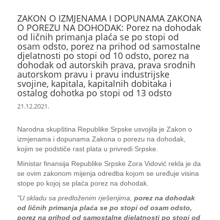
ZAKON O IZMJENAMA I DOPUNAMA ZAKONA
O POREZU NA DOHODAK: Porez na dohodak
od ličnih primanja plaća se po stopi od
osam odsto, porez na prihod od samostalne
djelatnosti po stopi od 10 odsto, porez na
dohodak od autorskih prava, prava srodnih
autorskom pravu i pravu industrijske
svojine, kapitala, kapitalnih dobitaka i
ostalog dohotka po stopi od 13 odsto
21.12.2021.
Narodna skupština Republike Srpske usvojila je Zakon o
izmjenama i dopunama Zakona o porezu na dohodak,
kojim se podstiče rast plata u privredi Srpske.
Ministar finansija Republike Srpske Zora Vidović rekla je da
se ovim zakonom mijenja odredba kojom se uređuje visina
stope po kojoj se plaća porez na dohodak.
"U skladu sa predloženim rješenjima,
porez na dohodak
od ličnih primanja plaća se po stopi od osam odsto,
porez na prihod od samostalne djelatnosti po stopi od