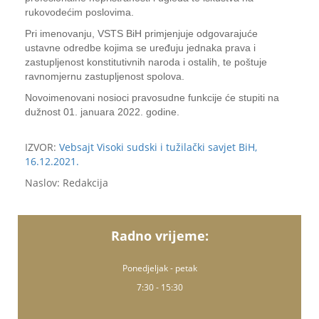
rukovodećim poslovima.
Pri imenovanju, VSTS BiH primjenjuje odgovarajuće
ustavne odredbe kojima se uređuju jednaka prava i
zastupljenost konstitutivnih naroda i ostalih, te poštuje
ravnomjernu zastupljenost spolova.
Novoimenovani nosioci pravosudne funkcije će stupiti na
dužnost 01. januara 2022. godine.
IZVOR:
Vebsajt Visoki sudski i tužilački savjet BiH,
16.12.2021.
Naslov: Redakcija
Radno vrijeme:
Ponedjeljak - petak
7:30 - 15:30