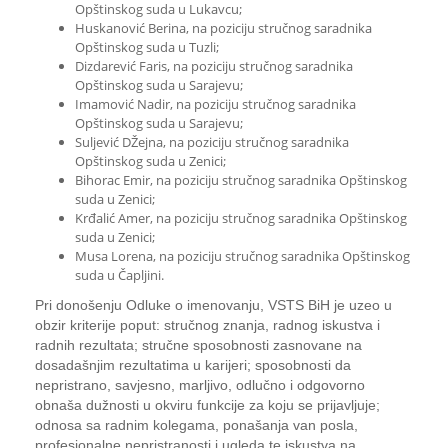
Opštinskog suda u Lukavcu;
Huskanović Berina, na poziciju stručnog saradnika
Opštinskog suda u Tuzli;
Dizdarević Faris, na poziciju stručnog saradnika
Opštinskog suda u Sarajevu;
Imamović Nadir, na poziciju stručnog saradnika
Opštinskog suda u Sarajevu;
Suljević DŽejna, na poziciju stručnog saradnika
Opštinskog suda u Zenici;
Bihorac Emir, na poziciju stručnog saradnika Opštinskog
suda u Zenici;
Krđalić Amer, na poziciju stručnog saradnika Opštinskog
suda u Zenici;
Musa Lorena, na poziciju stručnog saradnika Opštinskog
suda u Čapljini.
Pri donošenju Odluke o imenovanju, VSTS BiH je uzeo u
obzir kriterije poput: stručnog znanja, radnog iskustva i
radnih rezultata; stručne sposobnosti zasnovane na
dosadašnjim rezultatima u karijeri; sposobnosti da
nepristrano, savjesno, marljivo, odlučno i odgovorno
obnaša dužnosti u okviru funkcije za koju se prijavljuje;
odnosa sa radnim kolegama, ponašanja van posla,
profesionalne nepristranosti i ugleda te iskustva na