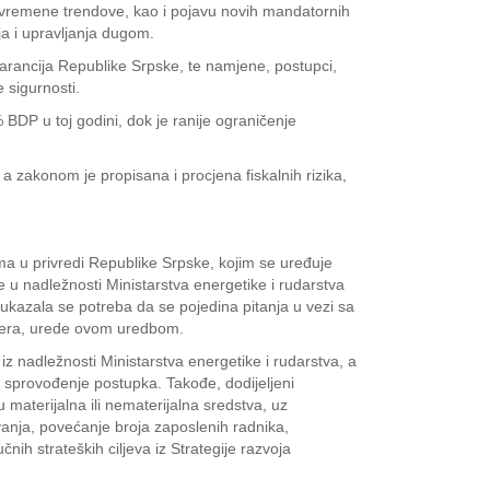
savremene trendove, kao i pojavu novih mandatornih
ja i upravljanja dugom.
arancija Republike Srpske, te namjene, postupci,
 sigurnosti.
BDP u toj godini, dok je ranije ograničenje
a zakonom je propisana i procjena fiskalnih rizika,
 u privredi Republike Srpske, kojim se uređuje
e u nadležnosti Ministarstva energetike i rudarstva
, ukazala se potreba da se pojedina pitanja u vezi sa
 mjera, urede ovom uredbom.
z nadležnosti Ministarstva energetike i rudarstva, a
 u sprovođenje postupka. Takođe, dodijeljeni
 materijalna ili nematerijalna sredstva, uz
vanja, povećanje broja zaposlenih radnika,
nih strateških ciljeva iz Strategije razvoja