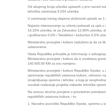
Od ukupnog broja učenika upisanih u prvi razred sre
tehnička zanimanja 6.034 učenika.
U zanimanja trećeg stepena složenosti upisalo se 1.
Najveće interesovanje su učenici pokazali za upis u
14,15% učenika, te za Zdravstvo 12,90% učenika, do
i grafičarstvo 0,6% i Tekstilstvo i kožarstvo 0,5% uče
Ministarstvo prosvjete i kulture zaduženo je da za š
ustanovama.
Vlada Republike prihvatila je Informaciju o izdvajan
Ministarstvo prosvjete i kulture da iz sredstava gra
140.600,00 KM za ovu namjenu.
Ministarstvo prosvjete i kulture Republike Srpske, u 
opremanje republičkih ustanova kulture, odnosno na
iznajmljivanja opreme i tehnike, a koja je neophodna 
rezultati realizacije projekta nabavke tehničke oprem
Na osnovu stručne procjene o prioritetnim potrebam
republičkih ustanova kulture, i to:
1. Narodno pozorište Republike Srpske, oprema u i