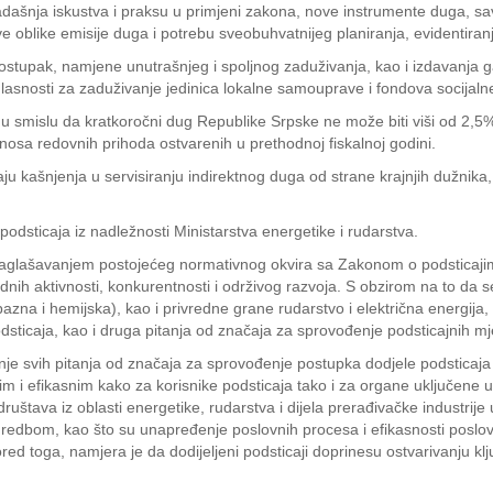
sadašnja iskustva i praksu u primjeni zakona, nove instrumente duga, 
nove oblike emisije duga i potrebu sveobuhvatnijeg planiranja, evidentiran
stupak, namjene unutrašnjeg i spoljnog zaduživanja, kao i izdavanja g
asnosti za zaduživanje jedinica lokalne samouprave i fondova socijalne
 smislu da kratkoročni dug Republike Srpske ne može biti viši od 2,5% 
nosa redovnih prihoda ostvarenih u prethodnoj fiskalnoj godini.
u kašnjenja u servisiranju indirektnog duga od strane krajnjih dužnika, 
odsticaja iz nadležnosti Ministarstva energetike i rudarstva.
aglašavanjem postojećeg normativnog okvira sa Zakonom o podsticajima
dnih aktivnosti, konkurentnosti i održivog razvoja. S obzirom na to da s
 bazna i hemijska), kao i privredne grane rudarstvo i električna energija
odsticaja, kao i druga pitanja od značaja za sprovođenje podsticajnih
e svih pitanja od značaja za sprovođenje postupka dodjele podsticaja i
nim i efikasnim kako za korisnike podsticaja tako i za organe uključene
štava iz oblasti energetike, rudarstva i dijela prerađivačke industrije u
 uredbom, kao što su unapređenje poslovnih procesa i efikasnosti poslo
d toga, namjera je da dodijeljeni podsticaji doprinesu ostvarivanju ključ