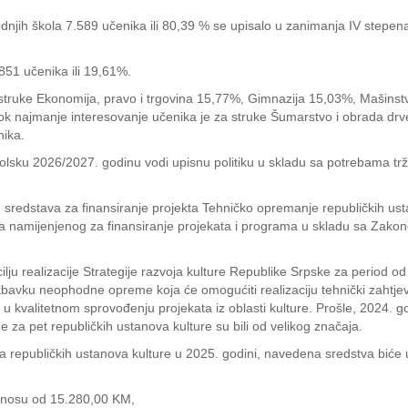
dnjih škola 7.589 učenika ili 80,39 % se upisalo u zanimanja IV stepen
851 učenika ili 19,61%.
 struke Ekonomija, pravo i trgovina 15,77%, Gimnazija 15,03%, Mašinst
k najmanje interesovanje učenika je za struke Šumarstvo i obrada drve
nika.
kolsku 2026/2027. godinu vodi upisnu politiku u skladu sa potrebama tr
ju sredstava za finansiranje projekta Tehničko opremanje republičkih us
nta namijenjenog za finansiranje projekata i programa u skladu sa Zakon
cilju realizacije Strategije razvoja kulture Republike Srpske za period o
bavku neophodne opreme koja će omogućiti realizaciju tehnički zahtjev
u kvalitetnom sprovođenju projekata iz oblasti kulture. Prošle, 2024. go
e za pet republičkih ustanova kulture su bili od velikog značaja.
a republičkih ustanova kulture u 2025. godini, navedena sredstva bi
znosu od 15.280,00 KM,