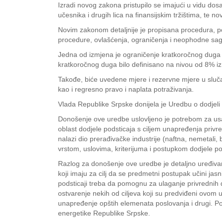
Izradi novog zakona pristupilo se imajući u vidu do
učesnika i drugih lica na finansijskim tržištima, te 
Novim zakonom detaljnije je propisana procedura, po
procedure, ovlašćenja, ograničenja i neophodne sagl
Jedna od izmjena je ograničenje kratkoročnog duga u
kratkoročnog duga bilo definisano na nivou od 8% iz
Takođe, biće uvedene mjere i rezervne mjere u slučaj
kao i regresno pravo i naplata potraživanja.
Vlada Republike Srpske donijela je Uredbu o dodjeli p
Donošenje ove uredbe uslovljeno je potrebom za us
oblast dodjele podsticaja s ciljem unapređenja privre
nalazi dio prerađivačke industrije (naftna, nemetali,
vrstom, uslovima, kriterijuma i postupkom dodjele p
Razlog za donošenje ove uredbe je detaljno uređivanj
koji imaju za cilj da se predmetni postupak učini jas
podsticaji treba da pomognu za ulaganje privrednih dru
ostvarenje nekih od ciljeva koji su predviđeni ovom
unapređenje opštih elemenata poslovanja i drugi. Pore
energetike Republike Srpske.