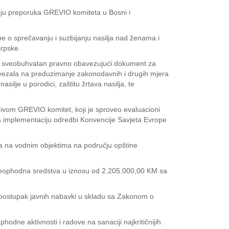
nju preporuka GREVIO komiteta u Bosni i
e o sprečavanju i suzbijanju nasilja nad ženama i
Srpske.
prvi sveobuhvatan pravno obavezujući dokument za
bavezala na preduzimanje zakonodavnih i drugih mjera
silje u porodici, zaštitu žrtava nasilja, te
ivom GREVIO komitet, koji je sproveo evaluacioni
a implementaciju odredbi Konvencije Savjeta Evrope
nja na vodnim objektima na području opštine
e neophodna sredstva u iznosu od 2.205.000,00 KM sa
 postupak javnih nabavki u skladu sa Zakonom o
dne aktivnosti i radove na sanaciji najkritičnijih