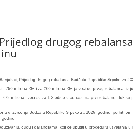
Prijedlog drugog rebalans
dinu
 u Banjaluci, Prijedlog drugog rebalansa Budžeta Republike Srpske za 2
di i 750 miliona KM i za 260 miliona KM je veći od prvog rebalansa, iz 
 i 472 miliona i veći su za 1,2 odsto u odnosu na prvi rebalans, dok su po
kona o izvršenju Budžeta Republike Srpske za 2025. godinu, po hitnom 
 godinu.
duživanju, dugu i garancijama, koji će uputiti u proceduru usvajanja u