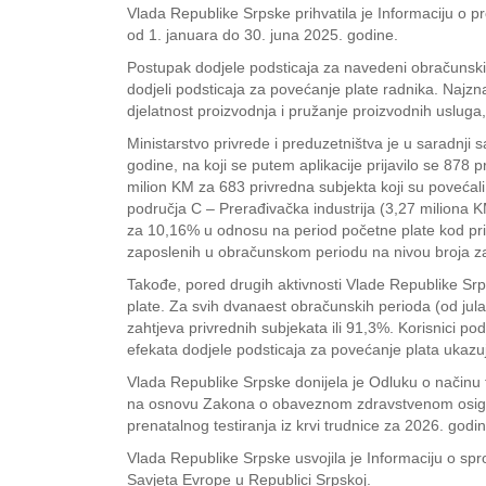
Vlada Republike Srpske prihvatila je Informaciju o p
od 1. januara do 30. juna 2025. godine.
Postupak dodjele podsticaja za navedeni obračunski
dodjeli podsticaja za povećanje plate radnika. Najzn
djelatnost proizvodnja i pružanje proizvodnih usluga,
Ministarstvo privrede i preduzetništva je u saradnj
godine, na koji se putem aplikacije prijavilo se 878
milion KM za 683 privredna subjekta koji su poveća
područja C – Prerađivačka industrija (3,27 miliona 
za 10,16% u odnosu na period početne plate kod privr
zaposlenih u obračunskom periodu na nivou broja z
Takođe, pored drugih aktivnosti Vlade Republike Srps
plate. Za svih dvanaest obračunskih perioda (od ju
zahtjeva privrednih subjekata ili 91,3%. Korisnici po
efekata dodjele podsticaja za povećanje plata ukazuju
Vlada Republike Srpske donijela je Odluku o načinu 
na osnovu Zakona o obaveznom zdravstvenom osigur
prenatalnog testiranja iz krvi trudnice za 2026. godin
Vlada Republike Srpske usvojila je Informaciju o spr
Savjeta Evrope u Republici Srpskoj.