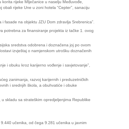
ju korita rijeke Mlječanice u naselju Međuvođe,
 obali rijeke Une u zoni hotela “Cepter”, sanaciju
ova i fasade na objektu JZU Dom zdravlja Srebrenica”.
va potrebna za finansiranje projekta iz tačke 1. ovog
nsijska sredstva odobrena i doznačena joj po ovom
te dostavi izvještaj o namjenskom utrošku doznačenih
je i obuku kroz karijerno vođenje i savjetovanje”,
ćeg zanimanja, razvoj karijernih i preduzetničkih
vnih i srednjih škola, a obuhvatiće i obuke
ti, u skladu sa strateškim opredjeljenjima Republike
si 9.440 učenika, od čega 9.281 učenika u javnim