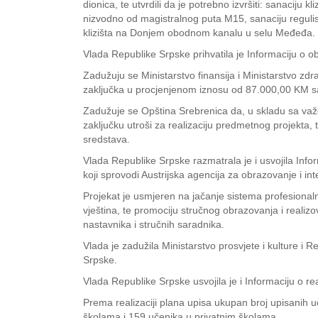
dionica, te utvrdili da je potrebno izvršiti: sanacij
nizvodno od magistralnog puta M15, sanaciju regulisa
klizišta na Donjem obodnom kanalu u selu Međeđa.
Vlada Republike Srpske prihvatila je Informaciju o o
Zadužuju se Ministarstvo finansija i Ministarstvo zdr
zaključka u procjenjenom iznosu od 87.000,00 KM 
Zadužuje se Opština Srebrenica da, u skladu sa važ
zaključku utroši za realizaciju predmetnog projekta, 
sredstava.
Vlada Republike Srpske razmatrala je i usvojila Info
koji sprovodi Austrijska agencija za obrazovanje i in
Projekat je usmjeren na jačanje sistema profesional
vještina, te promociju stručnog obrazovanja i realiz
nastavnika i stručnih saradnika.
Vlada je zadužila Ministarstvo prosvjete i kulture i 
Srpske.
Vlada Republike Srpske usvojila je i Informaciju o 
Prema realizaciji plana upisa ukupan broj upisanih 
školama i 159 učenika u privatnim školama.