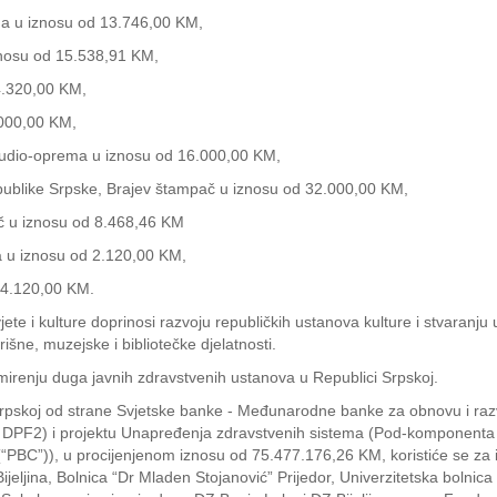
ma u iznosu od 13.746,00 KM,
znosu od 15.538,91 KM,
4.320,00 KM,
.000,00 KM,
audio-oprema u iznosu od 16.000,00 KM,
 Republike Srpske, Brajev štampač u iznosu od 32.000,00 KM,
č u iznosu od 8.468,46 KM
a u iznosu od 2.120,00 KM,
14.120,00 KM.
 i kulture doprinosi razvoju republičkih ustanova kulture i stvaranju u
orišne, muzejske i bibliotečke djelatnosti.
zmirenju duga javnih zdravstvenih ustanova u Republici Srpskoj.
rpskoj od strane Svjetske banke - Međunarodne banke za obnovu i razv
i DPF2) i projektu Unapređenja zdravstvenih sistema (Pod-komponenta 1.
(“PBC”)), u procijenjenom iznosu od 75.477.176,26 KM, koristiće se za
jeljina, Bolnica “Dr Mladen Stojanović” Prijedor, Univerzitetska bolnica