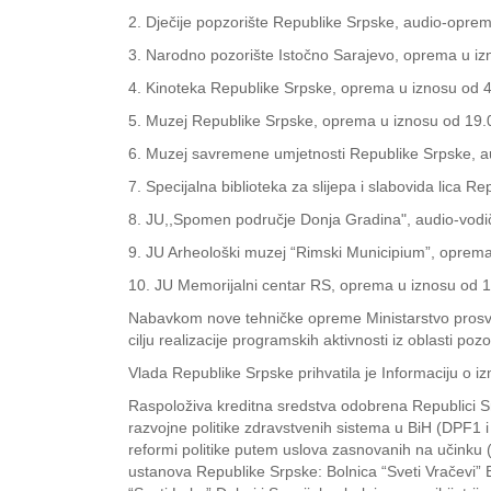
2. Dječije popzorište Republike Srpske, audio-opre
3. Narodno pozorište Istočno Sarajevo, oprema u i
4. Kinoteka Republike Srpske, oprema u iznosu od 
5. Muzej Republike Srpske, oprema u iznosu od 19
6. Muzej savremene umjetnosti Republike Srpske, 
7. Specijalna biblioteka za slijepa i slabovida lica
8. JU,,Spomen područje Donja Gradina", audio-vodi
9. JU Arheološki muzej “Rimski Municipium”, oprem
10. JU Memorijalni centar RS, oprema u iznosu od 
Nabavkom nove tehničke opreme Ministarstvo prosvjete
cilju realizacije programskih aktivnosti iz oblasti poz
Vlada Republike Srpske prihvatila je Informaciju o i
Raspoloživa kreditna sredstva odobrena Republici S
razvojne politike zdravstvenih sistema u BiH (DPF1 
reformi politike putem uslova zasnovanih na učinku 
ustanova Republike Srpske: Bolnica “Sveti Vračevi” Bi