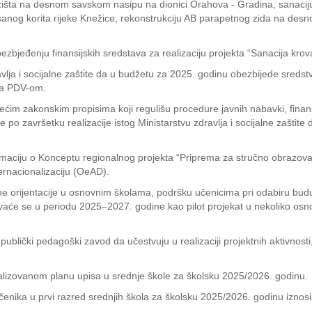
u klizišta na desnom savskom nasipu na dionici Orahova - Gradina, sanaci
nog korita rijeke Knežice, rekonstrukciju AB parapetnog zida na desnoj
bezbjeđenju finansijskih sredstava za realizaciju projekta “Sanacija kr
avlja i socijalne zaštite da u budžetu za 2025. godinu obezbijede sredst
sa PDV-om.
ećim zakonskim propisima koji regulišu procedure javnih nabavki, fina
te po završetku realizacije istog Ministarstvu zdravlja i socijalne zašti
rmaciju o Konceptu regionalnog projekta “Priprema za stručno obrazovan
ternacionalizaciju (OeAD).
ne orijentacije u osnovnim školama, podršku učenicima pri odabiru budu
ovaće se u periodu 2025–2027. godine kao pilot projekat u nekoliko osno
Republički pedagoški zavod da učestvuju u realizaciji projektnih aktivnos
realizovanom planu upisa u srednje škole za školsku 2025/2026. godinu.
učenika u prvi razred srednjih škola za školsku 2025/2026. godinu izno