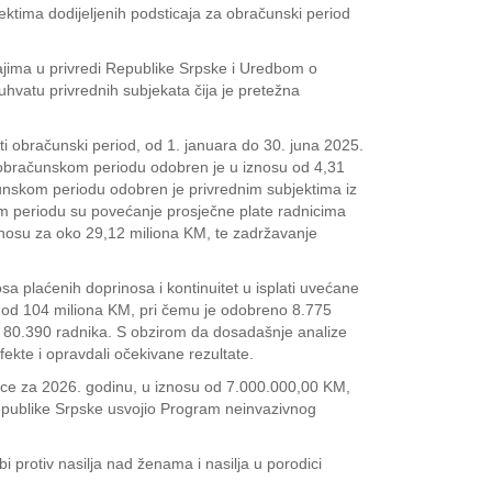
ektima dodijeljenih podsticaja za obračunski period
jima u privredi Republike Srpske i Uredbom o
uhvatu privrednih subjekata čija je pretežna
i obračunski period, od 1. januara do 30. juna 2025.
om obračunskom periodu odobren je u iznosu od 4,31
čunskom periodu odobren je privrednim subjektima iz
om periodu su povećanje prosječne plate radnicima
iznosu za oko 29,12 miliona KM, te zadržavanje
a plaćenih doprinosa i kontinuitet u isplati uvećane
u od 104 miliona KM, pri čemu je odobreno 8.775
e za 80.390 radnika. S obzirom da dosadašnje analize
fekte i opravdali očekivane rezultate.
nice za 2026. godinu, u iznosu od 7.000.000,00 KM,
publike Srpske usvojio Program neinvazivnog
 protiv nasilja nad ženama i nasilja u porodici