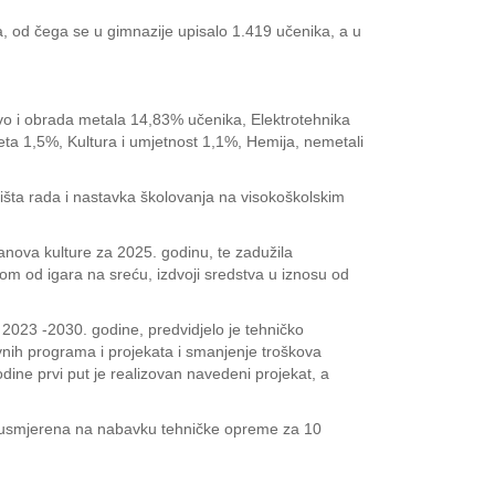
a, od čega se u gimnazije upisalo 1.419 učenika, a u
vo i obrada metala 14,83% učenika, Elektrotehnika
ta 1,5%, Kultura i umjetnost 1,1%, Hemija, nemetali
žišta rada i nastavka školovanja na visokoškolskim
tanova kulture za 2025. godinu, te zadužila
om od igara na sreću, izdvoji sredstva u iznosu od
d 2023 -2030. godine, predvidjelo je tehničko
nih programa i projekata i smanjenje troškova
dine prvi put je realizovan navedeni projekat, a
će usmjerena na nabavku tehničke opreme za 10