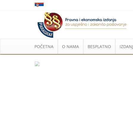
POČETNA
O NAMA
BESPLATNO
IZDANJ