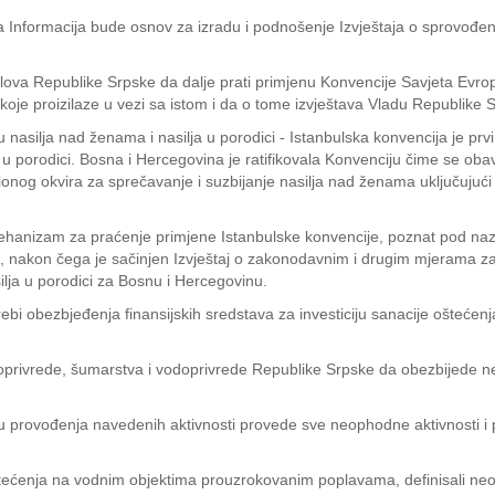
 Informacija bude osnov za izradu i podnošenje Izvještaja o sprovođe
ova Republike Srpske da dalje prati primjenu Konvencije Savjeta Evrop
 koje proizilaze u vezi sa istom i da o tome izvještava Vladu Republike 
u nasilja nad ženama i nasilja u porodici - Istanbulska konvencija je 
ja u porodici. Bosna i Hercegovina je ratifikovala Konvenciju čime se o
onog okvira za sprečavanje i suzbijanje nasilja nad ženama uključujući na
mehanizam za praćenje primjene Istanbulske konvencije, poznat pod naz
e, nakon čega je sačinjen Izvještaj o zakonodavnim i drugim mjerama z
ilja u porodici za Bosnu i Hercegovinu.
rebi obezbjeđenja finansijskih sredstava za investiciju sanacije ošteće
poljoprivrede, šumarstva i vodoprivrede Republike Srpske da obezbijed
u provođenja navedenih aktivnosti provede sve neophodne aktivnosti i
tećenja na vodnim objektima prouzrokovanim poplavama, definisali neopho