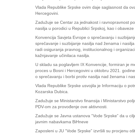
Vlada Republike Srpske ovim daje saglasnost da ova
Hercegovini.
Zadužuje se Centar za jednakost i ravnopravnost pol
nasilja u porodici u Republici Srpskoj, kao i obaveze
Konvencija Savjeta Evrope o sprečavanju i suzbijanj
sprečavanje i suzbijanje nasilja nad ženama i nasil
radi osiguranja pravnog, institucionalnog i organizaci
kažnjavanje učinilaca nasilja.
U skladu sa poglavljem IX Konvencije, formiran je 
proces u Bosni i Hercegovini u oktobru 2021. godin
o sprečavanju i borbi protiv nasilja nad ženama i nas
Vlada Republike Srpske usvojila je Informaciju o pot
Kozarska Dubica.
Zadužuje se Ministarstvo finansija i Ministarstvo 
PDV-om za provođenje ove aktivnosti.
Zadužuje se Javna ustanova “Vode Srpske” da u cilj
javnim nabavkama BiHneve
Zaposleni u JU “Vode Srpske” izvršili su procjenu oš