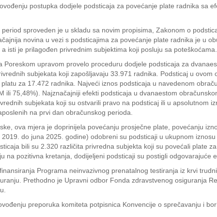
rovođenju postupka dodjele podsticaja za povećanje plate radnika sa ef
 period sproveden je u skladu sa novim propisima, Zakonom o podstica
ačajnija novina u vezi s podsticajima za povećanje plate radnika je u ob
 a isti je prilagođen privrednim subjektima koji posluju sa poteškoćama.
i sa Poreskom upravom provelo proceduru dodjele podsticaja za dvanaest
 privrednih subjekata koji zapošljavaju 33.971 radnika. Podsticaj u ov
li platu za 17.472 radnika. Najveći iznos podsticaja u navedenom obra
KM ili 75,48%). Najznačajniji efekti podsticaja u dvanaestom obračunsk
ednih subjekata koji su ostvarili pravo na podsticaj ili u apsolutnom 
aposlenih na prvi dan obračunskog perioda.
ke, ova mjera je doprinijela povećanju prosječne plate, povećanju iznos
la 2019. do juna 2025. godine) odobreni su podsticaji u ukupnom iznos
dsticaja bili su 2.320 različita privredna subjekta koji su povećali plat
 na pozitivna kretanja, dodijeljeni podsticaji su postigli odgovarajuće e
finansiranja Programa neinvazivnog prenatalnog testiranja iz krvi trud
anju. Prethodno je Upravni odbor Fonda zdravstvenog osiguranja Re
u.
ovođenju preporuka komiteta potpisnica Konvencije o sprečavanju i borbi