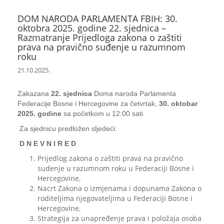
DOM NARODA PARLAMENTA FBIH: 30.
oktobra 2025. godine 22. sjednica –
Razmatranje Prijedloga zakona o zaštiti
prava na pravično suđenje u razumnom
roku
21.10.2025.
Zakazana
22. sjednica
Doma naroda Parlamenta
Federacije Bosne i Hercegovine za četvrtak,
30. oktobar
2025. godine
sa početkom u 12:00 sati
Za sjednicu predložen sljedeći:
D N E V N I R E D
Prijedlog zakona o zaštiti prava na pravično
sudenje u razumnom roku u Federaciji Bosne i
Hercegovine,
Nacrt Zakona o izmjenama i dopunama Zakona o
roditeljima njegovateljima u Federaciji Bosne i
Hercegovine,
Strategija za unapređenje prava i položaja osoba