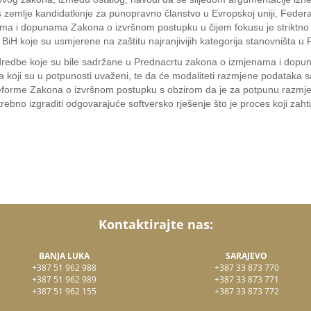
s zemlje kandidatkinje za punopravno članstvo u Evropskoj uniji, Federa
enama i dopunama Zakona o izvršnom postupku u čijem fokusu je striktn
 BiH koje su usmjerene na zaštitu najranjivijih kategorija stanovništa u
odredbe koje su bile sadržane u Prednacrtu zakona o izmjenama i dop
ja koji su u potpunosti uvaženi, te da će modaliteti razmjene podata
reforme Zakona o izvršnom postupku s obzirom da je za potpunu razmjen
ebno izgraditi odgovarajuće softversko rješenje što je proces koji zahtij
Kontaktirajte nas:
BANJA LUKA
SARAJEVO
+387 51 962 988
+387 33 873 770
+387 51 962 989
+387 33 873 771
+387 51 962 155
+387 33 873 772