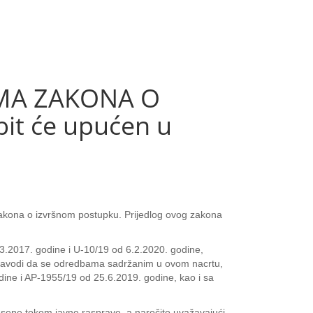
MA ZAKONA O
it će upućen u
Zakona o izvršnom postupku. Prijedlog ovog zakona
.2017. godine i U-10/19 od 6.2.2020. godine,
 navodi da se odredbama sadržanim u ovom nacrtu,
ne i AP-1955/19 od 25.6.2019. godine, kao i sa
esene tokom javne rasprave, a naročito uvažavajući