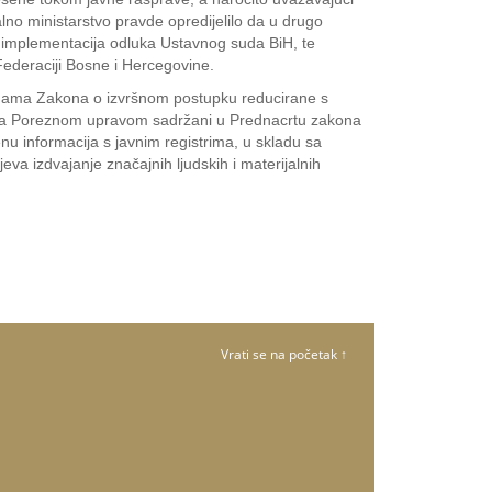
lno ministarstvo pravde opredijelilo da u drugo
o implementacija odluka Ustavnog suda BiH, te
 Federaciji Bosne i Hercegovine.
unama Zakona o izvršnom postupku reducirane s
ka sa Poreznom upravom sadržani u Prednacrtu zakona
u informacija s javnim registrima, u skladu sa
eva izdvajanje značajnih ljudskih i materijalnih
Vrati se na početak ↑