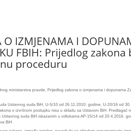
A O IZMJENAMA I DOPUNA
FBIH: Prijedlog zakona b
rnu proceduru
eralnog ministarstva pravde, Prijedlog zakona o izmjenama i dopunama 
da Ustavnog suda BiH, U-5/10 od 26.11.2010. godine, U-20/16 od 30.3
Zakona o izvršnom postupku nisu u skladu sa Ustavom BiH. Predlagač
a Ustavnog suda BiH iskazanim u odlukama AP-15/14 od 20.4.2016. godi
va BiH.
ovog zakona, između ostalog, navodi da se slijedom argumentacije izn