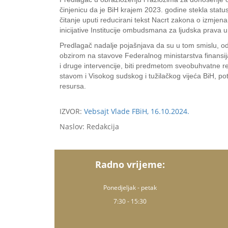
činjenicu da je BiH krajem 2023. godine stekla statu
čitanje uputi reducirani tekst Nacrt zakona o izmj
inicijative Institucije ombudsmana za ljudska prava u
Predlagač nadalje pojašnjava da su u tom smislu, 
obzirom na stavove Federalnog ministarstva finansi
i druge intervencije, biti predmetom sveobuhvatne 
stavom i Visokog sudskog i tužilačkog vijeća BiH, potr
resursa.
IZVOR:
Vebsajt Vlade FBiH, 16.10.2024.
Naslov: Redakcija
Radno vrijeme:
Ponedjeljak - petak
7:30 - 15:30