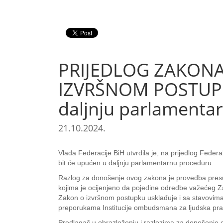
PRIJEDLOG ZAKON
IZVRŠNOM POSTUPKU 
daljnju parlamenta
21.10.2024.
Vlada Federacije BiH utvrdila je, na prijedlog Fed
bit će upućen u daljnju parlamentarnu proceduru.
Razlog za donošenje ovog zakona je provedba presu
kojima je ocijenjeno da pojedine odredbe važećeg 
Zakon o izvršnom postupku usklađuje i sa stavovim
preporukama Institucije ombudsmana za ljudska pra
Predlagač u obrazloženju i razlozima za donošenje 