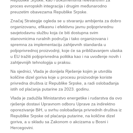
Republike Srpske, kao i dokumentima relevantnim za
proces evropskih integracija i drugim međunarodno
preuzetim obavezama Republike Srpske.
Značaj Strategije ogleda se u stvaranju ambijenta za dobro
organizovanu, efikasnu i efektivnu javnu poljoprivrednu
savjetodavnu službu koja će biti dostupna svim
stanovnicima ruralnih područja i tako organizovana i
spremna za implementaciju zahtjevnih standarda u
poljoprivrednoj proizvodnji, koje će sa približavanjem ulaska
u EU tražiti poljoprivredna politika kao i na uvođenje novih i
zahtjevnijih tehnologija u praksu.
Na sjednici, Vlada je donijela Rješenje kojim je utvrdila
količine dizel goriva koje u procesu proizvodnje koriste
privredna društva iz Republike Srpske, a radi oslobađanja
istih od plaćanja putarine za 2023. godinu.
Vlada je zadužila Ministarstvo energetike i rudarstva da ovo
rješenje dostavi Upravnom odboru Uprave za indirektno
oporezivanje BiH, u svrhu oslobađanja privrednih društva iz
Republike Srpske od plaćanja putarine, na količine dizel
goriva, a u skladu sa Zakonom o akcizama u Bosni i
Hercegovini.