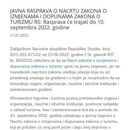
JAVNA RASPRAVA O NACRTU ZAKONA O
IZMJENAMA I DOPUNAMA ZAKONA O
TURIZMU RS: Rasprava će trajati do 10.
septembra 2022. godine
21.07.2022.
Zaključkom Narodne skupštine Republike Srpske, broj:
02/1-021-671/22 od 23.06.2022. godine (“Sl. glasnik RS",
br. 60/2022) odlučeno je da se
Nacrt zakona o izmjenama i
dopunama zakona o turizmu
uputi na javnu raspravu, jer se
navedenim nacrtom zakona uređuju pitanja koja su od
posebnog značaja za građane i o kojim je neophodno da se
konsultuju organi, organizacije, naučne i stručne institucije i
zainteresovani građani.
Ministarstvo trgovine i turizma poziva predstavnike organa i
organizacija, naučne i stručne institucije, poslovne subjekte
u oblasti turizma, kao i zainteresovana lica da u periodu do
10. septembra 2022. godine učestvuju u javnoj raspravi o
Nacrtu zakona o izmjenama i dopunama zakona o turizmu,
koji je priložen uz ovaj javni poziv i daju svoj doprinos u