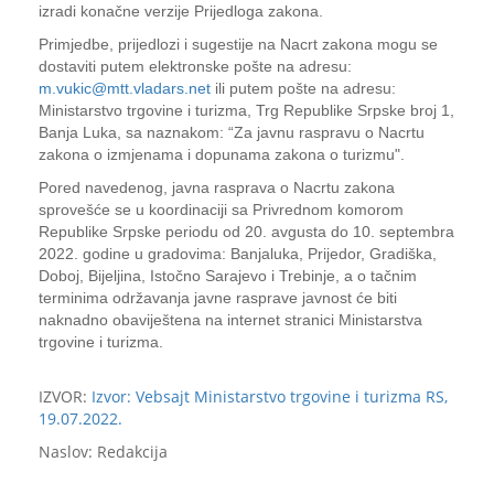
izradi konačne verzije Prijedloga zakona.
Primjedbe, prijedlozi i sugestije na Nacrt zakona mogu se
dostaviti putem elektronske pošte na adresu:
m.vukic@mtt.vladars.net
ili putem pošte na adresu:
Ministarstvo trgovine i turizma, Trg Republike Srpske broj 1,
Banja Luka, sa naznakom: “Za javnu raspravu o Nacrtu
zakona o izmjenama i dopunama zakona o turizmu".
Pored navedenog, javna rasprava o Nacrtu zakona
sprovešće se u koordinaciji sa Privrednom komorom
Republike Srpske periodu od 20. avgusta do 10. septembra
2022. godine u gradovima: Banjaluka, Prijedor, Gradiška,
Doboj, Bijeljina, Istočno Sarajevo i Trebinje, a o tačnim
terminima održavanja javne rasprave javnost će biti
naknadno obaviještena na internet stranici Ministarstva
trgovine i turizma.
IZVOR:
Izvor: Vebsajt Ministarstvo trgovine i turizma RS,
19.07.2022.
Naslov: Redakcija