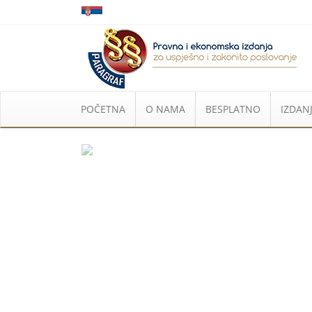
POČETNA
O NAMA
BESPLATNO
IZDANJ