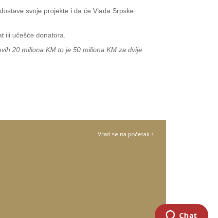
 dostave svoje projekte i da će Vlada Srpske
t ili učešće donatora.
vih 20 miliona KM to je 50 miliona KM za dvije
Vrati se na početak ↑