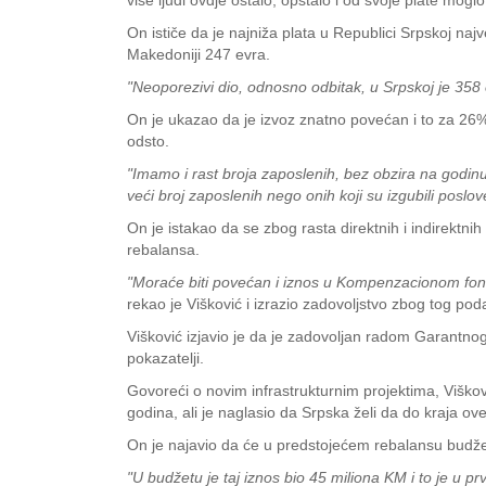
više ljudi ovdje ostalo, opstalo i od svoje plate moglo 
On ističe da je najniža plata u Republici Srpskoj najve
Makedoniji 247 evra.
"Neoporezivi dio, odnosno odbitak, u Srpskoj je 358 
On je ukazao da je izvoz znatno povećan i to za 26%
odsto.
"Imamo i rast broja zaposlenih, bez obzira na godin
veći broj zaposlenih nego onih koji su izgubili poslo
On je istakao da se zbog rasta direktnih i indirektnih
rebalansa.
"Moraće biti povećan i iznos u Kompenzacionom fondu
rekao je Višković i izrazio zadovoljstvo zbog tog pod
Višković izjavio je da je zadovoljan radom Garantnog
pokazatelji.
Govoreći o novim infrastrukturnim projektima, Viškovi
godina, ali je naglasio da Srpska želi da do kraja o
On je najavio da će u predstojećem rebalansu budžet
"U budžetu je taj iznos bio 45 miliona KM i to je u 