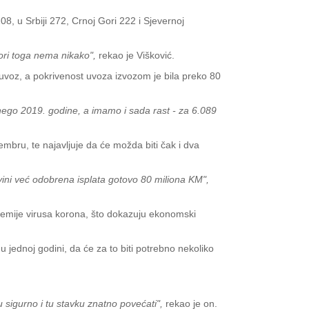
208, u Srbiji 272, Crnoj Gori 222 i Sjevernoj
ori toga nema nikako",
rekao je Višković.
 uvoz, a pokrivenost uvoza izvozom je bila preko 80
nego 2019. godine, a imamo i sada rast - za 6.089
tembru, te najavljuje da će možda biti čak i dva
ini već odobrena isplata gotovo 80 miliona KM",
ndemije virusa korona, što dokazuju ekonomski
u jednoj godini, da će za to biti potrebno nekoliko
 sigurno i tu stavku znatno povećati",
rekao je on.