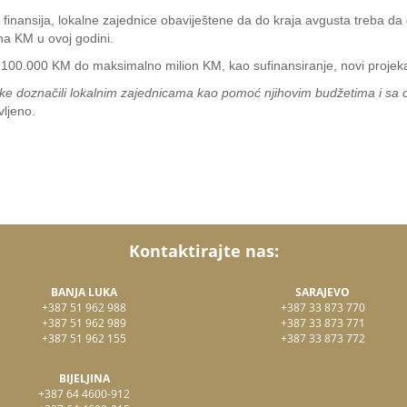
 finansija, lokalne zajednice obaviještene da do kraja avgusta treba da
ona KM u ovoj godini.
od 100.000 KM do maksimalno milion KM, kao sufinansiranje, novi projeka
ke doznačili lokalnim zajednicama kao pomoć njihovim budžetima i sa o
vljeno.
Kontaktirajte nas:
BANJA LUKA
SARAJEVO
+387 51 962 988
+387 33 873 770
+387 51 962 989
+387 33 873 771
+387 51 962 155
+387 33 873 772
BIJELJINA
+387 64 4600-912