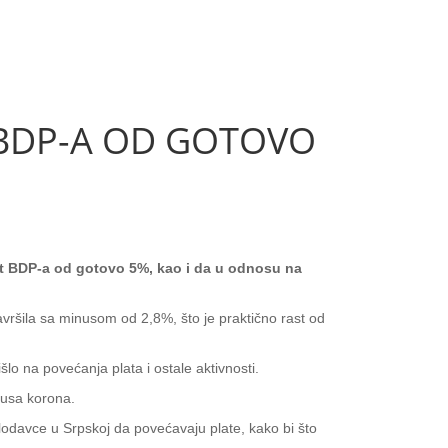
 BDP-A OD GOTOVO
st BDP-a od gotovo 5%, kao i da u odnosu na
vršila sa minusom od 2,8%, što je praktično rast od
išlo na povećanja plata i ostale aktivnosti.
irusa korona.
lodavce u Srpskoj da povećavaju plate, kako bi što