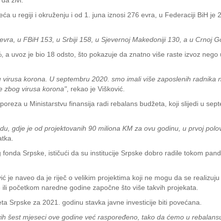
da živi.
ća u regiji i okruženju i od 1. juna iznosi 276 evra, u Federaciji BiH je 
evra, u FBiH 153, u Srbiji 158, u Sjevernoj Makedoniji 130, a u Crnoj G
, a uvoz je bio 18 odsto, što pokazuje da znatno više raste izvoz nego
u virusa korona. U septembru 2020. smo imali više zaposlenih radnika 
ve zbog virusa korona"
, rekao je Višković.
 poreza u Ministarstvu finansija radi rebalans budžeta, koji slijedi u sep
, gdje je od projektovanih 90 miliona KM za ovu godinu, u prvoj polov
atka.
 fonda Srpske, ističući da su institucije Srpske dobro radile tokom pa
ć je naveo da je riječ o velikim projektima koji ne mogu da se realizuju 
ve ili početkom naredne godine započne što više takvih projekata.
a Srpske za 2021. godinu stavka javne investicije biti povećana.
prvih šest mjeseci ove godine već raspoređeno, tako da ćemo u rebalansu