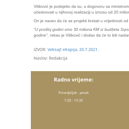
Višković je podsjetio da su, u dogovoru sa ministrom
učestvovati u njihovoj realizaciji u iznosu od 20 mili
On je naveo da će se projekti kretati u vrijednosti 
"U prošloj godini smo 30 miliona KM iz budžeta Srps
godine",
rekao je Višković i dodao da će to biti nasta
IZVOR:
Vebsajt eKapija, 20.7.2021.
Naslov: Redakcija
Radno vrijeme:
Ponedjeljak - petak
7:30 - 15:30