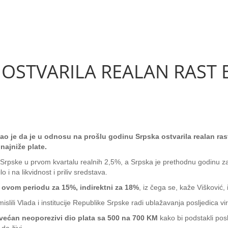
 OSTVARILA REALAN RAST
ao je da je u odnosu na prošlu godinu Srpska ostvarila realan ra
 najniže plate.
Srpske u prvom kvartalu realnih 2,5%, a Srpska je prethodnu godinu za
i na likvidnost i priliv sredstava.
i u ovom periodu za 15%, indirektni za 18%
, iz čega se, kaže Višković, 
islili Vlada i institucije Republike Srpske radi ublažavanja posljedica v
većan neoporezivi dio plata sa 500 na 700 KM
kako bi podstakli pos