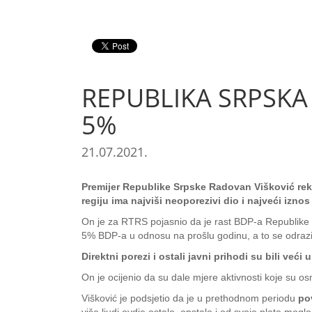
REPUBLIKA SRPSKA
5%
21.07.2021.
Premijer Republike Srpske Radovan Višković rek
regiju ima najviši neoporezivi dio i najveći iznos
On je za RTRS pojasnio da je rast BDP-a Republike 
5% BDP-a u odnosu na prošlu godinu, a to se odrazilo 
Direktni porezi i ostali javni prihodi su bili već
On je ocijenio da su dale mjere aktivnosti koje su osm
Višković je podsjetio da je u prethodnom periodu
po