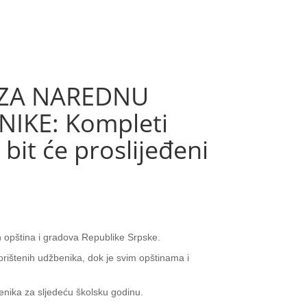
I ZA NAREDNU
IKE: Kompleti
bit će proslijeđeni
h opština i gradova Republike Srpske.
korištenih udžbenika, dok je svim opštinama i
enika za sljedeću školsku godinu.