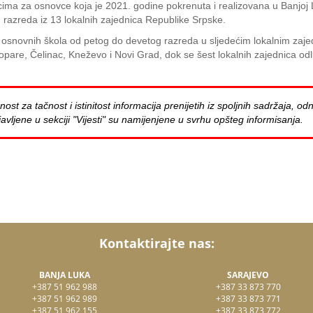
cima za osnovce koja je 2021. godine pokrenuta i realizovana u Banjoj 
razreda iz 13 lokalnih zajednica Republike Srpske.
ci osnovnih škola od petog do devetog razreda u sljedećim lokalnim zaj
Lopare, Čelinac, Kneževo i Novi Grad, dok se šest lokalnih zajednica 
za tačnost i istinitost informacija prenijetih iz spoljnih sadržaja, odn
avljene u sekciji "Vijesti" su namijenjene u svrhu opšteg informisanja.
Kontaktirajte nas:
BANJA LUKA
SARAJEVO
+387 51 962 988
+387 33 873 770
+387 51 962 989
+387 33 873 771
+387 51 962 155
+387 33 873 772