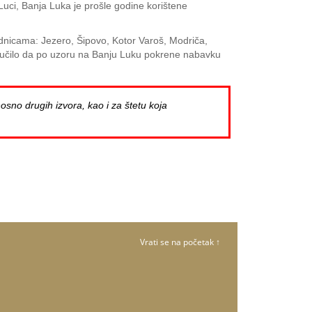
Luci, Banja Luka je prošle godine korištene
ednicama: Jezero, Šipovo, Kotor Varoš, Modriča,
odlučilo da po uzoru na Banju Luku pokrene nabavku
osno drugih izvora, kao i za štetu koja
Vrati se na početak ↑