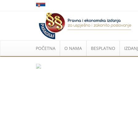
POČETNA
O NAMA
BESPLATNO
IZDANJ