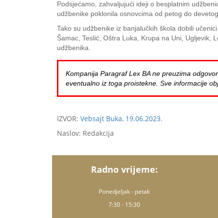
Podsjećamo, zahvaljujući ideji o besplatnim udžbeni
udžbenike poklonila osnovcima od petog do devetog 
Tako su udžbenike iz banjalučkih škola dobili učeni
Šamac, Teslić, Oštra Luka, Krupa na Uni, Ugljevik, 
udžbenika.
Kompanija Paragraf Lex BA ne preuzima odgovornost 
eventualno iz toga proistekne. Sve informacije obj
IZVOR:
Vebsajt Buka, 19.06.2023.
Naslov: Redakcija
Radno vrijeme:
Ponedjeljak - petak
7:30 - 15:30