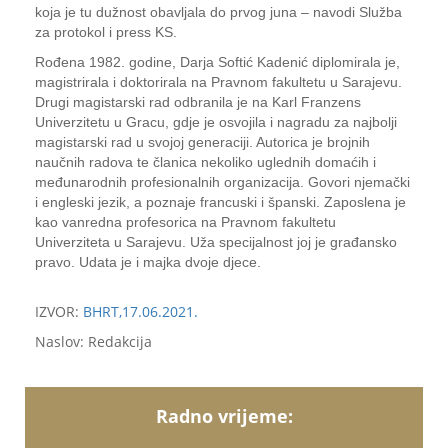
koja je tu dužnost obavljala do prvog juna – navodi Služba
za protokol i press KS.
Rođena 1982. godine, Darja Softić Kadenić diplomirala je,
magistrirala i doktorirala na Pravnom fakultetu u Sarajevu.
Drugi magistarski rad odbranila je na Karl Franzens
Univerzitetu u Gracu, gdje je osvojila i nagradu za najbolji
magistarski rad u svojoj generaciji. Autorica je brojnih
naučnih radova te članica nekoliko uglednih domaćih i
međunarodnih profesionalnih organizacija. Govori njemački
i engleski jezik, a poznaje francuski i španski. Zaposlena je
kao vanredna profesorica na Pravnom fakultetu
Univerziteta u Sarajevu. Uža specijalnost joj je građansko
pravo. Udata je i majka dvoje djece.
IZVOR:
BHRT,17.06.2021.
Naslov: Redakcija
Radno vrijeme: