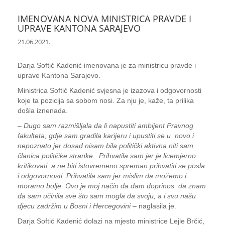
IMENOVANA NOVA MINISTRICA PRAVDE I
UPRAVE KANTONA SARAJEVO
21.06.2021.
Darja Softić Kadenić imenovana je za ministricu pravde i
uprave Kantona Sarajevo.
Ministrica Softić Kadenić svjesna je izazova i odgovornosti
koje ta pozicija sa sobom nosi. Za nju je, kaže, ta prilika
došla iznenada.
–
Dugo sam razmišljala da li napustiti ambijent Pravnog
fakulteta, gdje sam gradila karijeru i upustiti se u novo i
nepoznato jer dosad nisam bila politički aktivna niti sam
članica političke stranke.
Prihvatila sam jer je licemjerno
kritikovati, a ne biti istovremeno spreman prihvatiti se posla
i odgovornosti. Prihvatila sam jer mislim da možemo i
moramo bolje. Ovo je moj način da dam doprinos, da znam
da sam učinila sve što sam mogla da svoju, a i svu našu
djecu zadržim u Bosni i Hercegovini
– naglasila je.
Darja Softić Kadenić dolazi na mjesto ministrice Lejle Brčić,