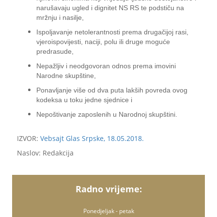
narušavaju ugled i dignitet NS RS te podstiču na
mržnju i nasilje,
Ispoljavanje netolerantnosti prema drugačijoj rasi,
vjeroispovijesti, naciji, polu ili druge moguće
predrasude,
Nepažljiv i neodgovoran odnos prema imovini
Narodne skupštine,
Ponavljanje više od dva puta lakših povreda ovog
kodeksa u toku jedne sjednice i
Nepoštivanje zaposlenih u Narodnoj skupštini.
IZVOR:
Vebsajt Glas Srpske, 18.05.2018.
Naslov: Redakcija
Radno vrijeme:
Ponedjeljak - petak