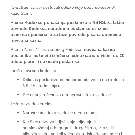
"Smatram će svi poštovati odluke koje budu donesene",
kaže Stanić.
Prema Kodeksu ponašanja poslanika u NS RS, za lakše
povrede Kodeksa narodnom poslaniku se izriče
usmena opomena, a za teže povrede pisana opomena i
novčana kazna.
Prema članu 11. navedenog kodeksa,
novčana kazna
poslaniku može biti izrečena jednokratno u visini do 20
odsto plate ili naknade poslanika.
Lakše povrede kodeksa
Dolazak poslanika neprimjerno odjevenih na sjednice
NS RS i radnih tijela,
Prekidanje učesnika u raspravi u toku sjednice.
Teže povrede kodeksa:
Narušavanje toka sjednice i reda u sali,
Korištenje izraza i riječi koje vrijeđaju ili
omalovažavaju drugoga ili drugačijega, izraza ili
njihovih sinonima koji vrijeđaju ljudsko dostojanstvo i