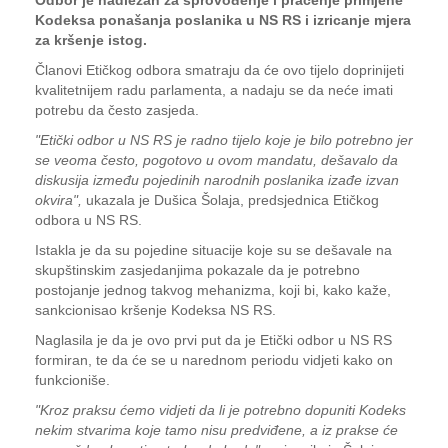
Odbor je nadležan za sprovođenje i praćenje primjene
Kodeksa ponašanja poslanika u NS RS i izricanje mjera
za kršenje istog.
Članovi Etičkog odbora smatraju da će ovo tijelo doprinijeti
kvalitetnijem radu parlamenta, a nadaju se da neće imati
potrebu da često zasjeda.
"Etički odbor u NS RS je radno tijelo koje je bilo potrebno jer
se veoma često, pogotovo u ovom mandatu, dešavalo da
diskusija između pojedinih narodnih poslanika izađe izvan
okvira",
ukazala je Dušica Šolaja, predsjednica Etičkog
odbora u NS RS.
Istakla je da su pojedine situacije koje su se dešavale na
skupštinskim zasjedanjima pokazale da je potrebno
postojanje jednog takvog mehanizma, koji bi, kako kaže,
sankcionisao kršenje Kodeksa NS RS.
Naglasila je da je ovo prvi put da je Etički odbor u NS RS
formiran, te da će se u narednom periodu vidjeti kako on
funkcioniše.
"Kroz praksu ćemo vidjeti da li je potrebno dopuniti Kodeks
nekim stvarima koje tamo nisu predviđene, a iz prakse će