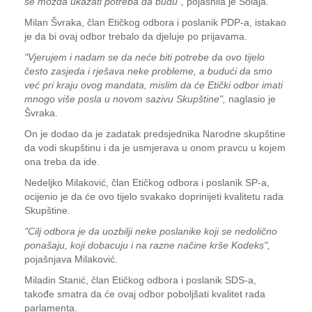
se možda ukazati potreba da budu",
pojasnila je Šolaja.
Milan Švraka, član Etičkog odbora i poslanik PDP-a, istakao
je da bi ovaj odbor trebalo da djeluje po prijavama.
"Vjerujem i nadam se da neće biti potrebe da ovo tijelo
često zasjeda i rješava neke probleme, a budući da smo
već pri kraju ovog mandata, mislim da će Etički odbor imati
mnogo više posla u novom sazivu Skupštine",
naglasio je
Švraka.
On je dodao da je zadatak predsjednika Narodne skupštine
da vodi skupštinu i da je usmjerava u onom pravcu u kojem
ona treba da ide.
Nedeljko Milaković, član Etičkog odbora i poslanik SP-a,
ocijenio je da će ovo tijelo svakako doprinijeti kvalitetu rada
Skupštine.
"Cilj odbora je da uozbilji neke poslanike koji se nedolično
ponašaju, koji dobacuju i na razne načine krše Kodeks",
pojašnjava Milaković.
Miladin Stanić, član Etičkog odbora i poslanik SDS-a,
takođe smatra da će ovaj odbor poboljšati kvalitet rada
parlamenta.