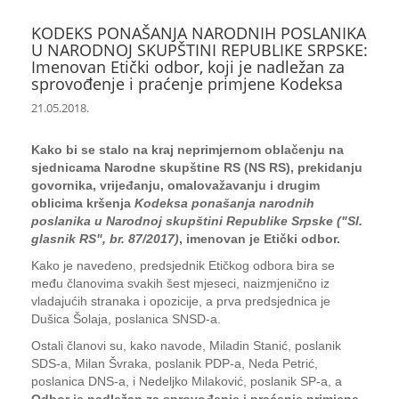
KODEKS PONAŠANJA NARODNIH POSLANIKA
U NARODNOJ SKUPŠTINI REPUBLIKE SRPSKE:
Imenovan Etički odbor, koji je nadležan za
sprovođenje i praćenje primjene Kodeksa
21.05.2018.
Kako bi se stalo na kraj neprimjernom oblačenju na
sjednicama Narodne skupštine RS (NS RS), prekidanju
govornika, vrijeđanju, omalovažavanju i drugim
oblicima kršenja
Kodeksa ponašanja narodnih
poslanika u Narodnoj skupštini Republike Srpske ("Sl.
glasnik RS", br. 87/2017)
, imenovan je Etički odbor.
Kako je navedeno, predsjednik Etičkog odbora bira se
među članovima svakih šest mjeseci, naizmjenično iz
vladajućih stranaka i opozicije, a prva predsjednica je
Dušica Šolaja, poslanica SNSD-a.
Ostali članovi su, kako navode, Miladin Stanić, poslanik
SDS-a, Milan Švraka, poslanik PDP-a, Neda Petrić,
poslanica DNS-a, i Nedeljko Milaković, poslanik SP-a, a