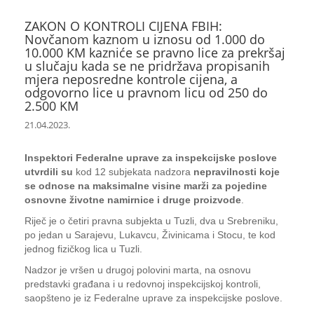
ZAKON O KONTROLI CIJENA FBIH:
Novčanom kaznom u iznosu od 1.000 do
10.000 KM kazniće se pravno lice za prekršaj
u slučaju kada se ne pridržava propisanih
mjera neposredne kontrole cijena, a
odgovorno lice u pravnom licu od 250 do
2.500 KM
21.04.2023.
Inspektori Federalne uprave za inspekcijske poslove
utvrdili su
kod 12 subjekata nadzora
nepravilnosti koje
se odnose na maksimalne visine marži za pojedine
osnovne životne namirnice i druge proizvode
.
Riječ je o četiri pravna subjekta u Tuzli, dva u Srebreniku,
po jedan u Sarajevu, Lukavcu, Živinicama i Stocu, te kod
jednog fizičkog lica u Tuzli.
Nadzor je vršen u drugoj polovini marta, na osnovu
predstavki građana i u redovnoj inspekcijskoj kontroli,
saopšteno je iz Federalne uprave za inspekcijske poslove.