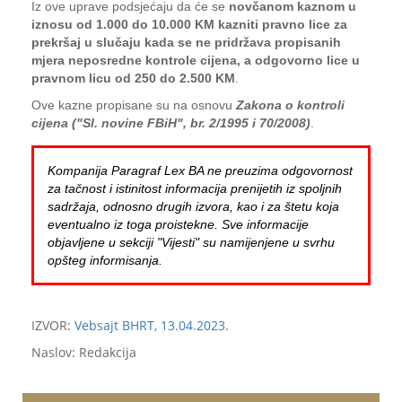
Iz ove uprave podsjećaju da će se
novčanom kaznom u
iznosu od 1.000 do 10.000 KM kazniti pravno lice za
prekršaj u slučaju kada se ne pridržava propisanih
mjera neposredne kontrole cijena, a odgovorno lice u
pravnom licu od 250 do 2.500 KM
.
Ove kazne propisane su na osnovu
Zakona o kontroli
cijena ("Sl. novine FBiH", br. 2/1995 i 70/2008)
.
Kompanija Paragraf Lex BA ne preuzima odgovornost
za tačnost i istinitost informacija prenijetih iz spoljnih
sadržaja, odnosno drugih izvora, kao i za štetu koja
eventualno iz toga proistekne. Sve informacije
objavljene u sekciji "Vijesti" su namijenjene u svrhu
opšteg informisanja.
IZVOR:
Vebsajt BHRT, 13.04.2023.
Naslov: Redakcija