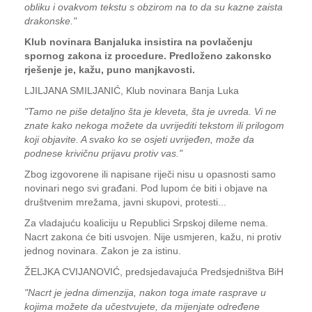
obliku i ovakvom tekstu s obzirom na to da su kazne zaista
drakonske."
Klub novinara Banjaluka insistira na povlačenju
spornog zakona iz procedure. Predloženo zakonsko
rješenje je, kažu, puno manjkavosti.
LJILJANA SMILJANIĆ, Klub novinara Banja Luka
"Tamo ne piše detaljno šta je kleveta, šta je uvreda. Vi ne
znate kako nekoga možete da uvrijediti tekstom ili prilogom
koji objavite. A svako ko se osjeti uvrijeđen, može da
podnese krivičnu prijavu protiv vas."
Zbog izgovorene ili napisane riječi nisu u opasnosti samo
novinari nego svi građani. Pod lupom će biti i objave na
društvenim mrežama, javni skupovi, protesti...
Za vladajuću koaliciju u Republici Srpskoj dileme nema.
Nacrt zakona će biti usvojen. Nije usmjeren, kažu, ni protiv
jednog novinara. Zakon je za istinu.
ŽELJKA CVIJANOVIĆ, predsjedavajuća Predsjedništva BiH
"Nacrt je jedna dimenzija, nakon toga imate rasprave u
kojima možete da učestvujete, da mijenjate određene