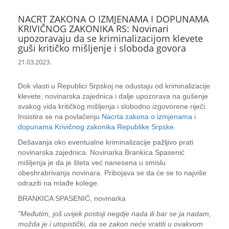
NACRT ZAKONA O IZMJENAMA I DOPUNAMA
KRIVIČNOG ZAKONIKA RS: Novinari
upozoravaju da se kriminalizacijom klevete
guši kritičko mišljenje i sloboda govora
21.03.2023.
Dok vlasti u Republici Srpskoj ne odustaju od kriminalizacije
klevete, novinarska zajednica i dalje upozorava na gušenje
svakog vida kritičkog mišljenja i slobodno izgovorene riječi.
Insistira se na povlačenju
Nacrta zakona o izmjenama i
dopunama Krivičnog zakonika Republike Srpske
.
Dešavanja oko eventualne kriminalizacije pažljivo prati
novinarska zajednica. Novinarka Brankica Spasenić
mišljenja je da je šteta već nanesena u smislu
obeshrabrivanja novinara. Pribojava se da će se to najviše
odraziti na mlađe kolege.
BRANKICA SPASENIĆ, novinarka
"Međutim, još uvijek postoji negdje nada ili bar se ja nadam,
možda je i utopistički, da se zakon neće vratiti u ovakvom