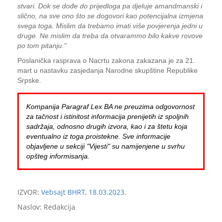
stvari. Dok se dođe do prijedloga pa djeluje amandmanski i
slično, na sve ono što se dogovori kao potencijalna izmjena
svega toga. Mislim da trebamo imati više povjerenja jedni u
druge. Ne mislim da treba da otvarammo bilo kakve rovove
po tom pitanju."
Poslanička rasprava o Nacrtu zakona zakazana je za 21.
mart u nastavku zasjedanja Narodne skupštine Republike
Srpske.
Kompanija Paragraf Lex BA ne preuzima odgovornost
za tačnost i istinitost informacija prenijetih iz spoljnih
sadržaja, odnosno drugih izvora, kao i za štetu koja
eventualno iz toga proistekne. Sve informacije
objavljene u sekciji "Vijesti" su namijenjene u svrhu
opšteg informisanja.
IZVOR:
Vebsajt BHRT, 18.03.2023.
Naslov: Redakcija