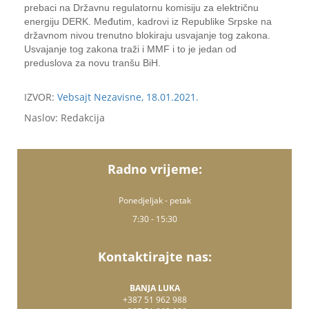
prebaci na Državnu regulatornu komisiju za električnu
energiju DERK. Međutim, kadrovi iz Republike Srpske na
državnom nivou trenutno blokiraju usvajanje tog zakona.
Usvajanje tog zakona traži i MMF i to je jedan od
preduslova za novu tranšu BiH.
IZVOR:
Vebsajt Nezavisne, 18.01.2021.
Naslov: Redakcija
Radno vrijeme:
Ponedjeljak - petak
7:30 - 15:30
Kontaktirajte nas:
BANJA LUKA
+387 51 962 988