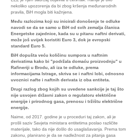
nekoliko upozorenja da bi zbog kršenja međunarodnih
pravila, BiH mogla biti kažnjena.
Među razlozima koji su inicirali donošenje te odluke
navodi se da se samo u BiH od svih zemalja članica
Energetske zajednice, kada su u pitanu naftni derivati,
može još uvijek koristiti Euro 3, dok je evropski
standard Euro 5.
BiH dopušta veću količinu sumpora u naftnim
derivatima kako bi "podržala domaću proizvodnju" u
Rafineriji u Brodu, ali iza te odluke, prema
informacijama Istrage, skriva se i naftni lobi, odnosno
uvoznici nafte i naftnih derivata iz oba entiteta.
Drugi razlog zbog kojih su uvedene sankcije je taj što
nije usvojen državni zakon o regulatoru električne
energije i prirodnog gasa, prenosu i tržištu električne
energije.
Naime, od 2017. godine je u proceduri taj zakon, ali je
prošli saziv Savjeta ministara entitetima poslao različite
materijale, tako da nije došlo do usaglašavanja. Prema tom
zakonu, planirano je da se nadležnost za pitanja gasa