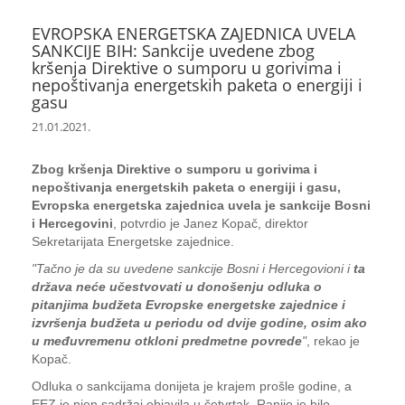
EVROPSKA ENERGETSKA ZAJEDNICA UVELA
SANKCIJE BIH: Sankcije uvedene zbog
kršenja Direktive o sumporu u gorivima i
nepoštivanja energetskih paketa o energiji i
gasu
21.01.2021.
Zbog kršenja Direktive o sumporu u gorivima i
nepoštivanja energetskih paketa o energiji i gasu,
Evropska energetska zajednica uvela je sankcije Bosni
i Hercegovini
, potvrdio je Janez Kopač, direktor
Sekretarijata Energetske zajednice.
"Tačno je da su uvedene sankcije Bosni i Hercegovioni i
ta
država neće učestvovati u donošenju odluka o
pitanjima budžeta Evropske energetske zajednice i
izvršenja budžeta u periodu od dvije godine, osim ako
u međuvremenu otkloni predmetne povrede
"
, rekao je
Kopač.
Odluka o sankcijama donijeta je krajem prošle godine, a
EEZ je njen sadržaj objavila u četvrtak. Ranije je bilo