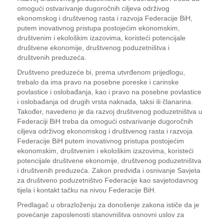
omogući ostvarivanje dugoročnih ciljeva održivog
ekonomskog i društvenog rasta i razvoja Federacije BiH,
putem inovativnog pristupa postojećim ekonomskim,
društvenim i ekološkim izazovima, koristeći potencijale
društvene ekonomije, društvenog poduzetništva i
društvenih preduzeća.
Društveno preduzeće bi, prema utvrđenom prijedlogu,
trebalo da ima pravo na posebne poreske i carinske
povlastice i oslobađanja, kao i pravo na posebne povlastice
i oslobađanja od drugih vrsta naknada, taksi ili članarina.
Također, navedeno je da razvoj društvenog poduzetništva u
Federaciji BiH treba da omogući ostvarivanje dugoročnih
ciljeva održivog ekonomskog i društvenog rasta i razvoja
Federacije BiH putem inovativnog pristupa postojećim
ekonomskim, društvenim i ekološkim izazovima, koristeći
potencijale društvene ekonomije, društvenog poduzetništva
i društvenih preduzeća. Zakon predviđa i osnivanje Savjeta
za društveno poduzetništvo Federacije kao savjetodavnog
tijela i kontakt tačku na nivou Federacije BiH.
Predlagač u obrazloženju za donošenje zakona ističe da je
povećanje zaposlenosti stanovništva osnovni uslov za