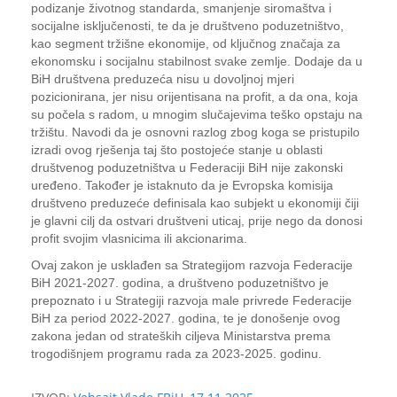
podizanje životnog standarda, smanjenje siromaštva i
socijalne isključenosti, te da je društveno poduzetništvo,
kao segment tržišne ekonomije, od ključnog značaja za
ekonomsku i socijalnu stabilnost svake zemlje. Dodaje da u
BiH društvena preduzeća nisu u dovoljnoj mjeri
pozicionirana, jer nisu orijentisana na profit, a da ona, koja
su počela s radom, u mnogim slučajevima teško opstaju na
tržištu. Navodi da je osnovni razlog zbog koga se pristupilo
izradi ovog rješenja taj što postojeće stanje u oblasti
društvenog poduzetništva u Federaciji BiH nije zakonski
uređeno. Također je istaknuto da je Evropska komisija
društveno preduzeće definisala kao subjekt u ekonomiji čiji
je glavni cilj da ostvari društveni uticaj, prije nego da donosi
profit svojim vlasnicima ili akcionarima.
Ovaj zakon je usklađen sa Strategijom razvoja Federacije
BiH 2021-2027. godina, a društveno poduzetništvo je
prepoznato i u Strategiji razvoja male privrede Federacije
BiH za period 2022-2027. godina, te je donošenje ovog
zakona jedan od strateških ciljeva Ministarstva prema
trogodišnjem programu rada za 2023-2025. godinu.