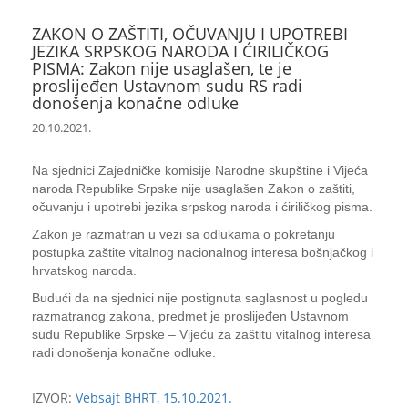
ZAKON O ZAŠTITI, OČUVANJU I UPOTREBI
JEZIKA SRPSKOG NARODA I ĆIRILIČKOG
PISMA: Zakon nije usaglašen, te je
proslijeđen Ustavnom sudu RS radi
donošenja konačne odluke
20.10.2021.
Na sjednici Zajedničke komisije Narodne skupštine i Vijeća
naroda Republike Srpske nije usaglašen Zakon o zaštiti,
očuvanju i upotrebi jezika srpskog naroda i ćiriličkog pisma.
Zakon je razmatran u vezi sa odlukama o pokretanju
postupka zaštite vitalnog nacionalnog interesa bošnjačkog i
hrvatskog naroda.
Budući da na sjednici nije postignuta saglasnost u pogledu
razmatranog zakona, predmet je proslijeđen Ustavnom
sudu Republike Srpske – Vijeću za zaštitu vitalnog interesa
radi donošenja konačne odluke.
IZVOR:
Vebsajt BHRT, 15.10.2021.