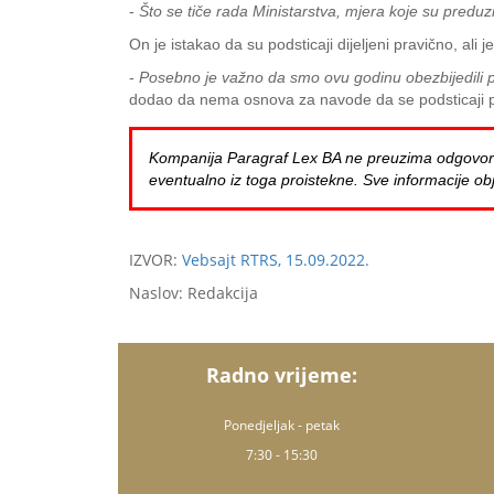
-
Što se tiče rada Ministarstva, mjera koje su pred
On je istakao da su podsticaji dijeljeni pravično, ali
-
Posebno je važno da smo ovu godinu obezbijedili 
dodao da nema osnova za navode da se podsticaji p
Kompanija Paragraf Lex BA ne preuzima odgovornost 
eventualno iz toga proistekne. Sve informacije obj
IZVOR:
Vebsajt RTRS, 15.09.2022.
Naslov: Redakcija
Radno vrijeme:
Ponedjeljak - petak
7:30 - 15:30