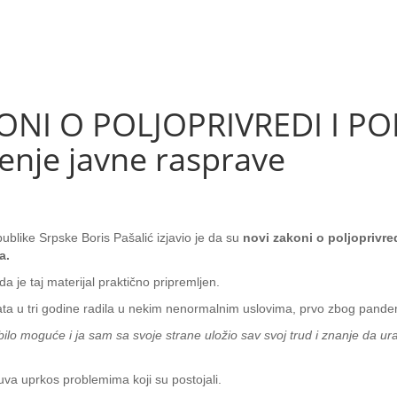
NI O POLJOPRIVREDI I PO
enje javne rasprave
ublike Srpske Boris Pašalić izjavio je da su
novi zakoni o poljoprivre
a.
da je taj materijal praktično pripremljen.
ata u tri godine radila u nekim nenormalnim uslovima, prvo zbog pandem
bilo moguće i ja sam sa svoje strane uložio sav svoj trud i znanje da u
čuva uprkos problemima koji su postojali.