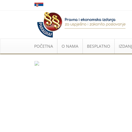
POČETNA
O NAMA
BESPLATNO
IZDANJ