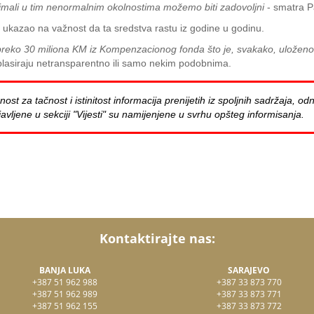
uzimali u tim nenormalnim okolnostima možemo biti zadovoljni
- smatra P
 je ukazao na važnost da ta sredstva rastu iz godine u godinu.
preko 30 miliona KM iz Kompenzacionog fonda što je, svakako, uloženo 
lasiraju netransparentno ili samo nekim podobnima.
za tačnost i istinitost informacija prenijetih iz spoljnih sadržaja, odn
avljene u sekciji "Vijesti" su namijenjene u svrhu opšteg informisanja.
Kontaktirajte nas:
BANJA LUKA
SARAJEVO
+387 51 962 988
+387 33 873 770
+387 51 962 989
+387 33 873 771
+387 51 962 155
+387 33 873 772