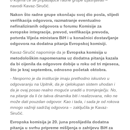
o kojima će se pripadajuće radne grupe izjašnjavati
–
navodi Kavaz-Siručić.
Nakon što radne grupe okončaju svoj dio posla, slijedi
verifikacija odgovora, razmatranje eventualno
nefinaliziranih odgovora u forumu Komisije za
evropske integracije, prevod, verifikacija prevoda,
potvrda Vijeća ministara BiH i u konačnici dostavljanje
odgovora na dodatna pitanja Evropskoj komisiji.
Kavaz-Siručić napominje da je
Evropska komisija u
metodološkim napomenama uz dodatna pitanja kazala
da bi cijenila da odgovore dobije u roku od tri mjeseca,
što je kraj septembra, odnosno početak oktobra.
-
Nesporno je da institucije imaju prethodno iskustvo u
odgovaranju na Upitnik, da je cjelokupan sistem uhodan i
da je ovaj posao realno moguće uraditi u tromjesječju. No,
na pitanje da li će takva dinamika biti i realizovana, niko ne
može dati pouzdan odgovor. Kao i tada, i sada je od rokova
mnogo važniji sadržaj odgovora
– zaključila je Kavaz-
Siručić.
Evropska komisija je 20. juna proslijedila dodatna
pitanja u svrhu pripreme mišljenja o zahtjevu BiH za