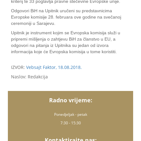
kriterij te 33 poglavlja pravne stečevine Evropske unije.
Odgovori BiH na Upitnik uručeni su predstavnicima
Evropske komisije 28. februara ove godine na svečanoj
ceremoniji u Sarajevu.
Upitnik je instrument kojim se Evropska komisija služi u
pripremi mišljenja o zahtjevu BiH za članstvo u EU, a
odgovori na pitanja iz Upitnika su jedan od izvora
informacija koje će Evropska komisija u tome koristiti.
IZVOR:
Vebsajt Faktor, 18.08.2018.
Naslov: Redakcija
Radno vrijeme:
Ponedjeljak - petak
7:30 - 15:30
Kontaktirajte nas: