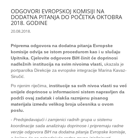
ODGOVORI EVROPSKOJ KOMISIJI NA
DODATNA PITANJA DO POČETKA OKTOBRA
2018. GODINE
20.08.2018.
Priprema odgovora na dodatna pitanja Evropske
komisije odvija se istom procedurom kao i u slučaju
Upitnika. Cjelovite odgovore BiH činit će doprinosi
nadležnih institucija na svim nivoima vlasti,
ukazala je
portparolka Direkcije za evropske integracije Marina Kavaz-
Siručić.
Po njenim riječima,
institucije sa svih nivoa vlasti su već
unijele doprinose u informacioni sistem napravljen da
podrži ovaj zadatak i olakša razmjenu pisanog
materijala između velikog broja učesnika u ovom
poslu.
-
Predsjedavajući i zamjenici radnih grupa u sistemu
koordinacije sada analiziraju doprinose i pripremaju radne
verzije odgovora BiH na dodatna pitanja Evropske komisije,