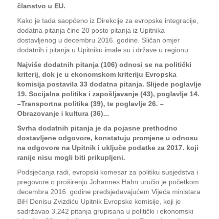
članstvo u EU.
Kako je tada saopćeno iz Direkcije za evropske integracije,
dodatna pitanja čine 20 posto pitanja iz Upitnika
dostavljenog u decembru 2016. godine. Sličan omjer
dodatnih i pitanja u Upitniku imale su i države u regionu.
Najviše dodatnih pitanja (106) odnosi se na politički
kriterij, dok je u ekonomskom kriteriju Evropska
komisija postavila 33 dodatna pitanja. Slijede poglavlje
19. Socijalna politika i zapošljavanje (43), poglavlje 14.
–Transportna politika (39), te poglavlje 26. –
Obrazovanje i kultura (36)...
Svrha dodatnih pitanja je da pojasne prethodno
dostavljene odgovore, konstatuju promjene u odnosu
na odgovore na Upitnik i uključe podatke za 2017. koji
ranije nisu mogli biti prikupljeni.
Podsjećanja radi, evropski komesar za politiku susjedstva i
pregovore o proširenju Johannes Hahn uručio je početkom
decembra 2016. godine predsjedavajućem Vijeća ministara
BiH Denisu Zvizdiću Upitnik Evropske komisije, koji je
sadržavao 3.242 pitanja grupisana u politički i ekonomski