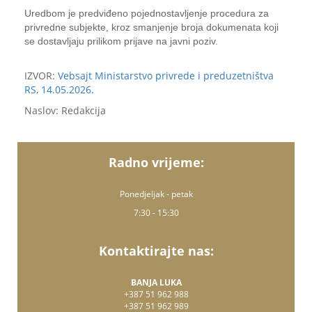
Uredbom je predviđeno pojednostavljenje procedura za
privredne subjekte, kroz smanjenje broja dokumenata koji
se dostavljaju prilikom prijave na javni poziv.
IZVOR:
Vebsajt Ministarstvo privrede i preduzetništva
RS, 14.05.2026.
Naslov: Redakcija
Radno vrijeme:
Ponedjeljak - petak
7:30 - 15:30
Kontaktirajte nas:
BANJA LUKA
+387 51 962 988
+387 51 962 989