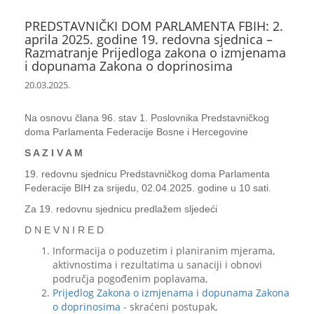
PREDSTAVNIČKI DOM PARLAMENTA FBIH: 2.
aprila 2025. godine 19. redovna sjednica –
Razmatranje Prijedloga zakona o izmjenama
i dopunama Zakona o doprinosima
20.03.2025.
Na osnovu člana 96. stav 1. Poslovnika Predstavničkog
doma Parlamenta Federacije Bosne i Hercegovine
S A Z I V A M
19. redovnu sjednicu Predstavničkog doma Parlamenta
Federacije BIH za srijedu, 02.04.2025. godine u 10 sati.
Za 19. redovnu sjednicu predlažem sljedeći
D N E V N I R E D
Informacija o poduzetim i planiranim mjerama,
aktivnostima i rezultatima u sanaciji i obnovi
područja pogođenim poplavama,
Prijedlog Zakona o izmjenama i dopunama Zakona
o doprinosima
- skraćeni postupak,