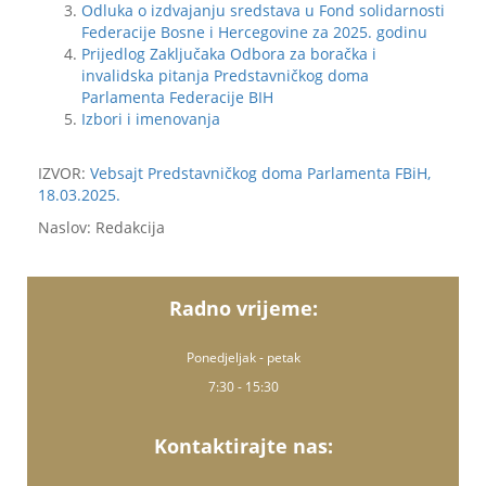
Odluka o izdvajanju sredstava u Fond solidarnosti
Federacije Bosne i Hercegovine za 2025. godinu
Prijedlog Zaključaka Odbora za boračka i
invalidska pitanja Predstavničkog doma
Parlamenta Federacije BIH
Izbori i imenovanja
IZVOR:
Vebsajt Predstavničkog doma Parlamenta FBiH,
18.03.2025.
Naslov: Redakcija
Radno vrijeme:
Ponedjeljak - petak
7:30 - 15:30
Kontaktirajte nas: