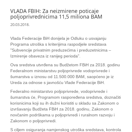
VLADA FBIH: Za neizmirene poticaje
poljoprivrednicima 11,5 miliona BAM
20.03.2018.
Vlada Federacije BiH donijela je Odluku o usvajanju
Programa utroška s kriterijima raspodjele sredstava
"Subvencije privatnim preduzećima i preduzetnicima –
Izmirenje obaveza iz ranijeg perioda".
Ova sredstva utvrđena su Budžetom FBiH za 2018. godinu
Federalnom ministarstvu poljoprivrede vodoprivrede i
šumarstva u iznosu od 11.500.000 BAM, saopćeno je iz
Ureda za odnose s javnošću Vlade Federacije BiH.
Federalno ministarstvo poljoprivrede, vodoprivrede i
šumarstva će, Programom raspoređena sredstva, doznačiti
korisnicima koji su ih dužni koristiti u skladu sa Zakonom o
izvršavanju Budžeta FBiH za 2018. godinu, Zakonom o
novčanim podrškama u poljoprivredi i ruralnom razvoju i
Zakonom o poljoprivredi.
S ciljem osiguranja namjenskog utroška sredstava, kontrola