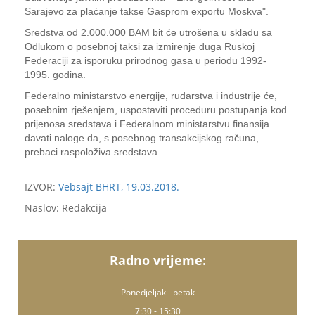
Sarajevo za plaćanje takse Gasprom exportu Moskva".
Sredstva od 2.000.000 BAM bit će utrošena u skladu sa
Odlukom o posebnoj taksi za izmirenje duga Ruskoj
Federaciji za isporuku prirodnog gasa u periodu 1992-
1995. godina.
Federalno ministarstvo energije, rudarstva i industrije će,
posebnim rješenjem, uspostaviti proceduru postupanja kod
prijenosa sredstava i Federalnom ministarstvu finansija
davati naloge da, s posebnog transakcijskog računa,
prebaci raspoloživa sredstava.
IZVOR:
Vebsajt BHRT, 19.03.2018.
Naslov: Redakcija
Radno vrijeme:
Ponedjeljak - petak
7:30 - 15:30