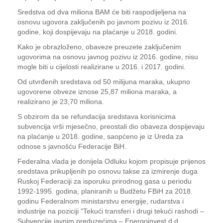
Sredstva od dva miliona BAM će biti raspodijeljena na
osnovu ugovora zaključenih po javnom pozivu iz 2016.
godine, koji dospijevaju na plaćanje u 2018. godini.
Kako je obrazloženo, obaveze preuzete zaključenim
ugovorima na osnovu javnog pozivu iz 2016. godine, nisu
mogle biti u cijelosti realizirane u 2016. i 2017. godini.
Od utvrđenih sredstava od 50 milijuna maraka, ukupno
ugovorene obveze iznose 25,87 miliona maraka, a
realizirano je 23,70 miliona.
S obzirom da se refundacija sredstava korisnicima
subvencija vrši mjesečno, preostali dio obaveza dospijevaju
na plaćanje u 2018. godine, saopćeno je iz Ureda za
odnose s javnošću Federacije BiH.
Federalna vlada je donijela Odluku kojom propisuje prijenos
sredstava prikupljenih po osnovu takse za izmirenje duga
Ruskoj Federaciji za isporuku prirodnog gasa u periodu
1992-1995. godina, planiranih u Budžetu FBiH za 2018.
godinu Federalnom ministarstvu energije, rudarstva i
industrije na poziciji "Tekući transferi i drugi tekući rashodi –
Subvencije javnim preduzećima – Energoinvest d.d.