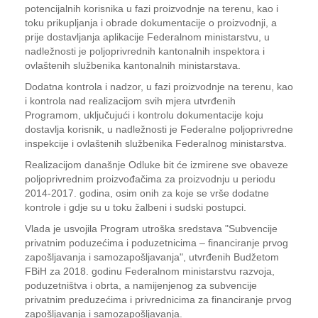
potencijalnih korisnika u fazi proizvodnje na terenu, kao i
toku prikupljanja i obrade dokumentacije o proizvodnji, a
prije dostavljanja aplikacije Federalnom ministarstvu, u
nadležnosti je poljoprivrednih kantonalnih inspektora i
ovlaštenih službenika kantonalnih ministarstava.
Dodatna kontrola i nadzor, u fazi proizvodnje na terenu, kao
i kontrola nad realizacijom svih mjera utvrđenih
Programom, uključujući i kontrolu dokumentacije koju
dostavlja korisnik, u nadležnosti je Federalne poljoprivredne
inspekcije i ovlaštenih službenika Federalnog ministarstva.
Realizacijom današnje Odluke bit će izmirene sve obaveze
poljoprivrednim proizvođačima za proizvodnju u periodu
2014-2017. godina, osim onih za koje se vrše dodatne
kontrole i gdje su u toku žalbeni i sudski postupci.
Vlada je usvojila Program utroška sredstava "Subvencije
privatnim poduzećima i poduzetnicima – financiranje prvog
zapošljavanja i samozapošljavanja", utvrđenih Budžetom
FBiH za 2018. godinu Federalnom ministarstvu razvoja,
poduzetništva i obrta, a namijenjenog za subvencije
privatnim preduzećima i privrednicima za financiranje prvog
zapošljavanja i samozapošljavanja.