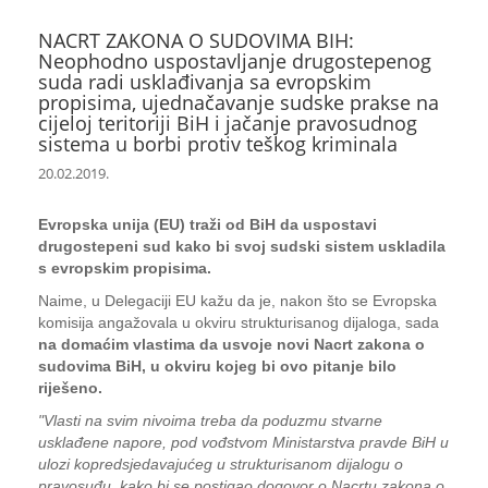
NACRT ZAKONA O SUDOVIMA BIH:
Neophodno uspostavljanje drugostepenog
suda radi usklađivanja sa evropskim
propisima, ujednačavanje sudske prakse na
cijeloj teritoriji BiH i jačanje pravosudnog
sistema u borbi protiv teškog kriminala
20.02.2019.
Evropska unija (EU) traži od BiH da uspostavi
drugostepeni sud kako bi svoj sudski sistem uskladila
s evropskim propisima.
Naime, u Delegaciji EU kažu da je, nakon što se Evropska
komisija angažovala u okviru strukturisanog dijaloga, sada
na domaćim vlastima da usvoje novi Nacrt zakona o
sudovima BiH, u okviru kojeg bi ovo pitanje bilo
riješeno.
"Vlasti na svim nivoima treba da poduzmu stvarne
usklađene napore, pod vođstvom Ministarstva pravde BiH u
ulozi kopredsjedavajućeg u strukturisanom dijalogu o
pravosuđu, kako bi se postigao dogovor o Nacrtu zakona o