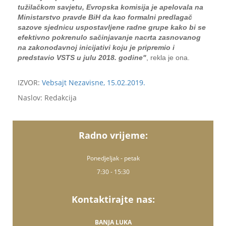
tužilačkom savjetu, Evropska komisija je apelovala na
Ministarstvo pravde BiH da kao formalni predlagač
sazove sjednicu uspostavljene radne grupe kako bi se
efektivno pokrenulo sačinjavanje nacrta zasnovanog
na zakonodavnoj inicijativi koju je pripremio i
predstavio VSTS u julu 2018. godine"
, rekla je ona.
IZVOR:
Vebsajt Nezavisne, 15.02.2019.
Naslov: Redakcija
Radno vrijeme:
Ponedjeljak - petak
7:30 - 15:30
Kontaktirajte nas:
BANJA LUKA