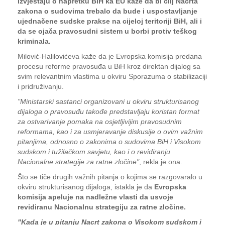
izvještaju o napretku BiH ka EU kaže da bi cilj Nacrta
zakona o sudovima trebalo da bude i uspostavljanje
ujednačene sudske prakse na cijeloj teritoriji BiH, ali i
da se ojača pravosudni sistem u borbi protiv teškog
kriminala.
Milović-Halilovićeva kaže da je Evropska komisija predana
procesu reforme pravosuđa u BiH kroz direktan dijalog sa
svim relevantnim vlastima u okviru Sporazuma o stabilizaciji
i pridruživanju.
"Ministarski sastanci organizovani u okviru strukturisanog
dijaloga o pravosuđu takođe predstavljaju koristan format
za ostvarivanje pomaka na osjetljivijim pravosudnim
reformama, kao i za usmjeravanje diskusije o ovim važnim
pitanjima, odnosno o zakonima o sudovima BiH i Visokom
sudskom i tužilačkom savjetu, kao i o revidiranju
Nacionalne strategije za ratne zločine"
, rekla je ona.
Što se tiče drugih važnih pitanja o kojima se razgovaralo u
okviru strukturisanog dijaloga, istakla je da
Evropska
komisija apeluje na nadležne vlasti da usvoje
revidiranu Nacionalnu strategiju za ratne zločine.
"Kada je u pitanju Nacrt zakona o Visokom sudskom i