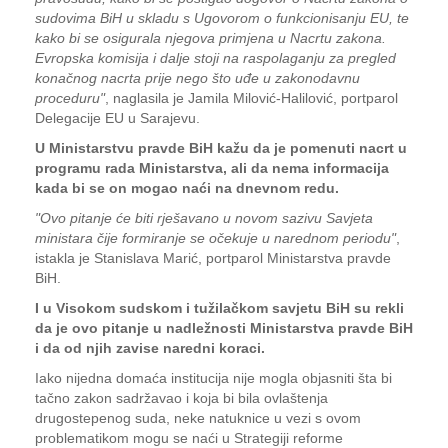
sudovima BiH u skladu s Ugovorom o funkcionisanju EU, te
kako bi se osigurala njegova primjena u Nacrtu zakona.
Evropska komisija i dalje stoji na raspolaganju za pregled
konačnog nacrta prije nego što uđe u zakonodavnu
proceduru"
, naglasila je Jamila Milović-Halilović, portparol
Delegacije EU u Sarajevu.
U Ministarstvu pravde BiH kažu da je pomenuti nacrt u
programu rada Ministarstva, ali da nema informacija
kada bi se on mogao naći na dnevnom redu.
"Ovo pitanje će biti rješavano u novom sazivu Savjeta
ministara čije formiranje se očekuje u narednom periodu"
,
istakla je Stanislava Marić, portparol Ministarstva pravde
BiH.
I u Visokom sudskom i tužilačkom savjetu BiH su rekli
da je ovo pitanje u nadležnosti Ministarstva pravde BiH
i da od njih zavise naredni koraci.
Iako nijedna domaća institucija nije mogla objasniti šta bi
tačno zakon sadržavao i koja bi bila ovlaštenja
drugostepenog suda, neke natuknice u vezi s ovom
problematikom mogu se naći u Strategiji reforme