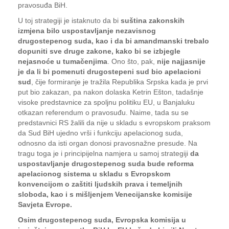
pravosuđa BiH.
U toj strategiji je istaknuto da bi
suština zakonskih
izmjena bilo uspostavljanje nezavisnog
drugostepenog suda, kao i da bi amandmanski trebalo
dopuniti sve druge zakone, kako bi se izbjegle
nejasnoće u tumačenjima
. Ono što, pak,
nije najjasnije
je da li bi pomenuti drugostepeni sud bio apelacioni
sud
, čije formiranje je tražila Republika Srpska kada je prvi
put bio zakazan, pa nakon dolaska Ketrin Ešton, tadašnje
visoke predstavnice za spoljnu politiku EU, u Banjaluku
otkazan referendum o pravosuđu. Naime, tada su se
predstavnici RS žalili da nije u skladu s evropskom praksom
da Sud BiH ujedno vrši i funkciju apelacionog suda,
odnosno da isti organ donosi pravosnažne presude. Na
tragu toga je i principijelna namjera u samoj strategiji
da
uspostavljanje drugostepenog suda bude reforma
apelacionog sistema u skladu s Evropskom
konvencijom o zaštiti ljudskih prava i temeljnih
sloboda, kao i s mišljenjem Venecijanske komisije
Savjeta Evrope.
Osim drugostepenog suda, Evropska komisija u