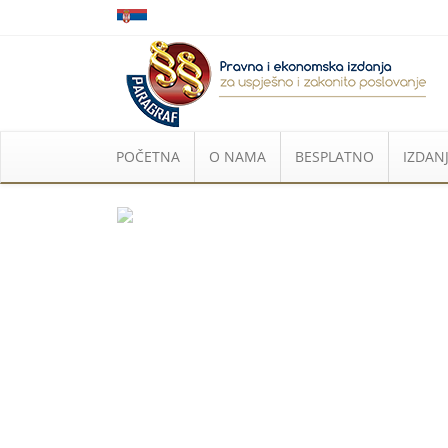
POČETNA
O NAMA
BESPLATNO
IZDANJ