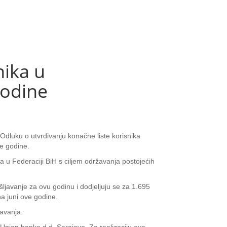
nika u
godine
Odluku o utvrđivanju konačne liste korisnika
ve godine.
 u Federaciji BiH s ciljem održavanja postojećih
javanje za ovu godinu i dodjeljuju se za 1.695
a juni ove godine.
javanja.