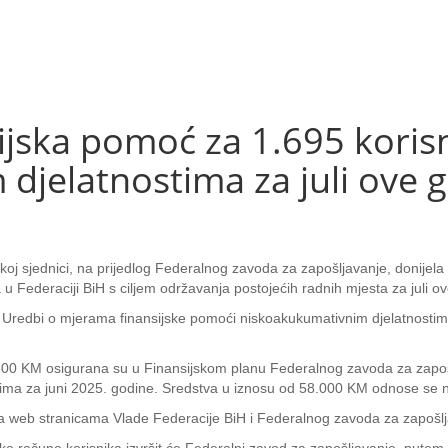
jska pomoć za 1.695 koris
djelatnostima za juli ove 
oj sjednici, na prijedlog Federalnog zavoda za zapošljavanje, donijela 
u Federaciji BiH s ciljem održavanja postojećih radnih mjesta za juli o
o Uredbi o mjerama finansijske pomoći niskoakukumativnim djelatnostima
.600 KM osigurana su u Finansijskom planu Federalnog zavoda za zapošl
vorima za juni 2025. godine. Sredstva u iznosu od 58.000 KM odnose se n
a na web stranicama Vlade Federacije BiH i Federalnog zavoda za zapošl