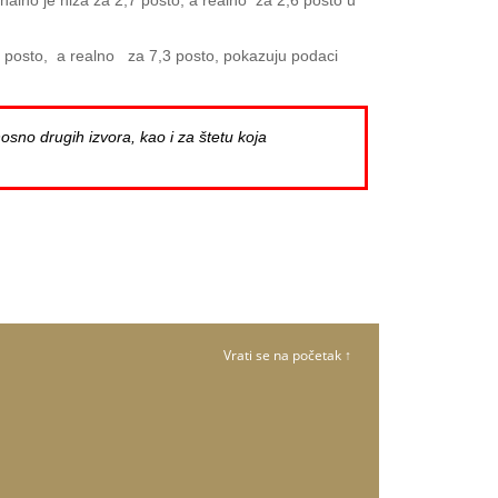
nalno je niža za 2,7 posto, a realno za 2,6 posto u
8 posto, a realno za 7,3 posto, pokazuju podaci
osno drugih izvora, kao i za štetu koja
Vrati se na početak ↑