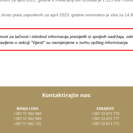
nom za april 2023. godine u Federaciji BiH iznosila je 1.913 KM i nomi
bruto plata zaposlenih za april 2023. godine nominalno je viša za 14,
za tačnost i istinitost informacija prenijetih iz spoljnih sadržaja, odn
avljene u sekciji "Vijesti" su namijenjene u svrhu opšteg informisanja.
Kontaktirajte nas:
BANJA LUKA
SARAJEVO
+387 51 962 988
+387 33 873 770
+387 51 962 989
+387 33 873 771
+387 51 962 155
+387 33 873 772