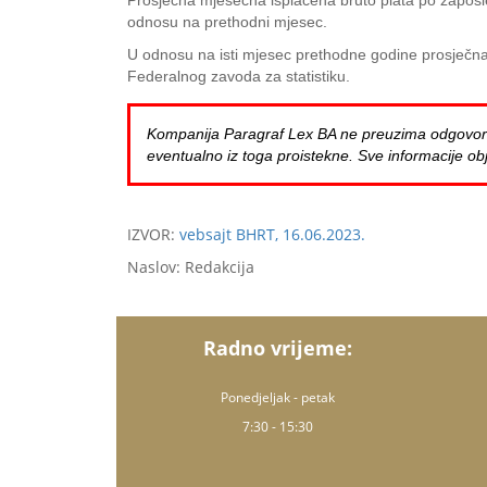
Prosječna mjesečna isplaćena bruto plata po zaposle
odnosu na prethodni mjesec.
U odnosu na isti mjesec prethodne godine prosječna 
Federalnog zavoda za statistiku.
Kompanija Paragraf Lex BA ne preuzima odgovornost 
eventualno iz toga proistekne. Sve informacije obj
IZVOR:
vebsajt BHRT, 16.06.2023.
Naslov: Redakcija
Radno vrijeme:
Ponedjeljak - petak
7:30 - 15:30