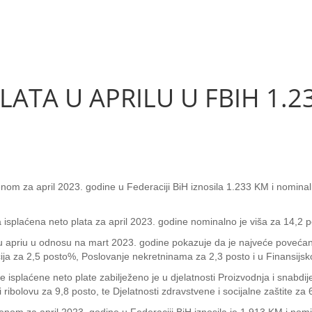
ATA U APRILU U FBIH 1.23
om za april 2023. godine u Federaciji BiH iznosila 1.233 KM i nominalno
isplaćena neto plata za april 2023. godine nominalno je viša za 14,2 po
 apriu u odnosu na mart 2023. godine pokazuje da je najveće povećan
ija za 2,5 posto%, Poslovanje nekretninama za 2,3 posto i u Finansijskoj
isplaćene neto plate zabilježeno je u djelatnosti Proizvodnja i snabdi
i ribolovu za 9,8 posto, te Djelatnosti zdravstvene i socijalne zaštite za 