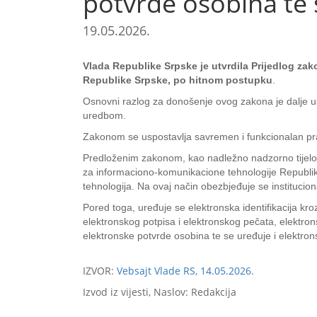
potvrde osobina te 
19.05.2026.
Vlada Republike Srpske je utvrdila Prijedlog za
Republike Srpske, po hitnom postupku
.
Osnovni razlog za donošenje ovog zakona je dalje u
uredbom.
Zakonom se uspostavlja savremen i funkcionalan pravn
Predloženim zakonom, kao nadležno nadzorno tijelo u 
za informaciono-komunikacione tehnologije Republike
tehnologija. Na ovaj način obezbjeđuje se institucio
Pored toga, uređuje se elektronska identifikacija kroz
elektronskog potpisa i elektronskog pečata, elektro
elektronske potvrde osobina te se uređuje i elektro
IZVOR:
Vebsajt Vlade RS, 14.05.2026.
Izvod iz vijesti, Naslov: Redakcija