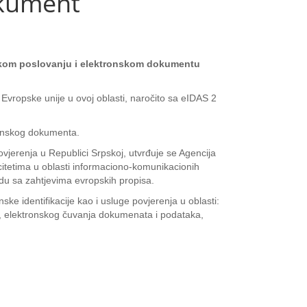
okument
onskom poslovanju i elektronskom dokumentu
vropske unije u ovoj oblasti, naročito sa eIDAS 2
tronskog dokumenta.
ovjerenja u Republici Srpskoj, utvrđuje se Agencija
citetima u oblasti informaciono-komunikacionih
adu sa zahtjevima evropskih propisa.
ske identifikacije kao i usluge povjerenja u oblasti:
va, elektronskog čuvanja dokumenata i podataka,