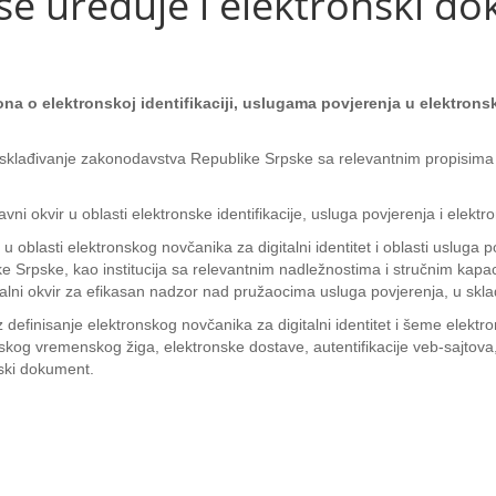
se uređuje i elektronski d
kona o elektronskoj identifikaciji, uslugama povjerenja u elektr
sklađivanje zakonodavstva Republike Srpske sa relevantnim propisima E
i okvir u oblasti elektronske identifikacije, usluga povjerenja i elek
oblasti elektronskog novčanika za digitalni identitet i oblasti usluga p
 Srpske, kao institucija sa relevantnim nadležnostima i stručnim kapa
nalni okvir za efikasan nadzor nad pružaocima usluga povjerenja, u skl
 definisanje elektronskog novčanika za digitalni identitet i šeme elektron
nskog vremenskog žiga, elektronske dostave, autentifikacije veb-sajto
nski dokument.