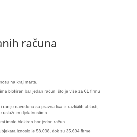
anih računa
dnosu na kraj marta.
ma blokiran bar jedan račun, što je više za 61 firmu
anije navedena su pravna lica iz različitih oblasti,
e uslužnim djelatnostima.
mi imalo blokiran bar jedan račun.
bjekata iznosio je 58.038, dok su 35.694 firme