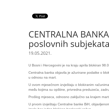
CENTRALNA BANKA BI
poslovnih subjekat
19.05.2021.
U Bosni i Hercegovini je na kraju aprila blokiran 98
Centralna banka objavila je ažurirane podatke o blok
u odnosu na mart.
U ovom mjesečnom izvještaju o blokiranim računima u R
među kojima su opštine, privredna preduzeća, zadrug
Prošlog mjeseca, odnosno zaključno sa krajem marta,
U prvom izvještaju Centralne banke BiH, objavljeno