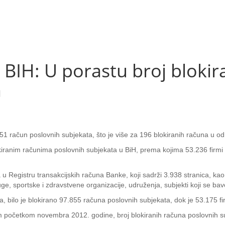
H: U porastu broj blokir
a
.051 račun poslovnih subjekata, što je više za 196 blokiranih računa u o
iranim računima poslovnih subjekata u BiH, prema kojima 53.236 firmi i
egistru transakcijskih računa Banke, koji sadrži 3.938 stranica, kao i r
e, sportske i zdravstvene organizacije, udruženja, subjekti koji se bav
 bilo je blokirano 97.855 računa poslovnih subjekata, dok je 53.175 fir
m početkom novembra 2012. godine, broj blokiranih računa poslovnih su