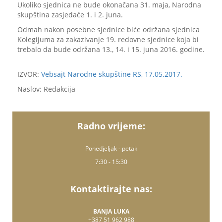
Ukoliko sjednica ne bude okonačana 31. maja, Narodna
skupština zasjedaće 1. i 2. juna.
Odmah nakon posebne sjednice biće održana sjednica
Kolegijuma za zakazivanje 19. redovne sjednice koja bi
trebalo da bude održana 13., 14. i 15. juna 2016. godine.
IZVOR:
Vebsajt Narodne skupštine RS, 17.05.2017.
Naslov: Redakcija
Radno vrijeme:
Ponedjeljak - petak
7:30 - 15:30
Kontaktirajte nas:
BANJA LUKA
+387 51 962 988