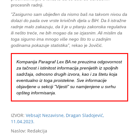
procesnih radnji.
"Zasigurno sam ubijeđen da nismo baš na takvom nivou da
dolazi do pada ove vrste krivičnih djela u BiH. Da li istražne
radnje malo zakazuju, da li je u pitanju zakonska regulativa
ili nešto treće, ne bih mogao da se izjasnim. Ali mislim da
toga sigurno ima mnogo više nego što to u zadnjim
godinama pokazuje statistika",
rekao je Jovičić.
Kompanija Paragraf Lex BA ne preuzima odgovornost
za tačnost i istinitost informacija prenijetih iz spoljnih
sadržaja, odnosno drugih izvora, kao i za štetu koja
eventualno iz toga proistekne. Sve informacije
objavljene u sekciji "Vijesti" su namijenjene u svrhu
opšteg informisanja.
IZVOR:
Vebsajt Nezavisne, Dragan Sladojević,
11.04.2023.
Naslov: Redakcija