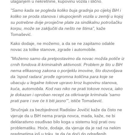
ulaganjem u nekretnine, kupovinu vozila i slično.
"Samo kada se pogleda koliko buja gradnja po cijeloj BiH i
koliko se proda stanova i skupocjenih vozila u zemlji u kojoj
su potrebne dvije prosječne plate za sindikalnu potrošačku
korpu, može se zaključiti da nešto ne štima",
kaže
Tomašević.
Kako dodaje, ne možemo, a da se ne zapitamo odakle
novac za tolike stanove, zgrade i automobile.
"Možemo samo da pretpostavimo da novac možda potiče iz
crnih fondova ili kriminalnih aktivnosti. Problem je što u BiH
nema efikasnog zakona o porijeklu imovine, što dozvoljava
da 'ispod radara' prođe ogromna količina para koje se
ubacuju u legalne tokove upravo kroz kupovinu stanova,
kuća, automobila. Kod nas niko ne prati tokove novca, iako
je dokazan i oproban recept za otkrivanje kriminala 'samo
prati pare i sve će ti biti jasno'"
, ističe Tomašević.
Stručnjak za bezbjednost Radislav Jovičić kaže da čisto ne
vjeruje da u BiH nema pranja novca, mada, kaže, ne bi
deklarativno osuđivao bilo koga u sistemu koji prati ovu
problematiku. Hoće, dodaje, da vjeruje da je rad na nekim
predmetima još u toku, te da će doći do određenih