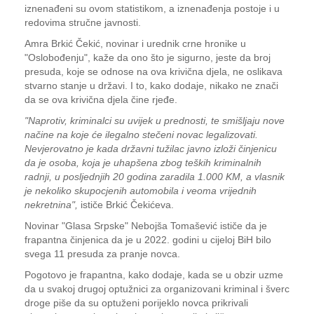
iznenađeni su ovom statistikom, a iznenađenja postoje i u
redovima stručne javnosti.
Amra Brkić Čekić, novinar i urednik crne hronike u
"Oslobođenju", kaže da ono što je sigurno, jeste da broj
presuda, koje se odnose na ova krivična djela, ne oslikava
stvarno stanje u državi. I to, kako dodaje, nikako ne znači
da se ova krivična djela čine rjeđe.
"Naprotiv, kriminalci su uvijek u prednosti, te smišljaju nove
načine na koje će ilegalno stečeni novac legalizovati.
Nevjerovatno je kada državni tužilac javno izloži činjenicu
da je osoba, koja je uhapšena zbog teških kriminalnih
radnji, u posljednjih 20 godina zaradila 1.000 KM, a vlasnik
je nekoliko skupocjenih automobila i veoma vrijednih
nekretnina",
ističe Brkić Čekićeva.
Novinar "Glasa Srpske" Nebojša Tomašević ističe da je
frapantna činjenica da je u 2022. godini u cijeloj BiH bilo
svega 11 presuda za pranje novca.
Pogotovo je frapantna, kako dodaje, kada se u obzir uzme
da u svakoj drugoj optužnici za organizovani kriminal i šverc
droge piše da su optuženi porijeklo novca prikrivali