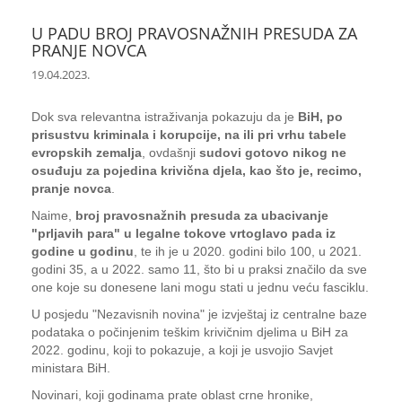
U PADU BROJ PRAVOSNAŽNIH PRESUDA ZA
PRANJE NOVCA
19.04.2023.
Dok sva relevantna istraživanja pokazuju da je
BiH, po
prisustvu kriminala i korupcije, na ili pri vrhu tabele
evropskih zemalja
, ovdašnji
sudovi gotovo nikog ne
osuđuju za pojedina krivična djela, kao što je, recimo,
pranje novca
.
Naime,
broj pravosnažnih presuda za ubacivanje
"prljavih para" u legalne tokove vrtoglavo pada iz
godine u godinu
, te ih je u 2020. godini bilo 100, u 2021.
godini 35, a u 2022. samo 11, što bi u praksi značilo da sve
one koje su donesene lani mogu stati u jednu veću fasciklu.
U posjedu "Nezavisnih novina" je izvještaj iz centralne baze
podataka o počinjenim teškim krivičnim djelima u BiH za
2022. godinu, koji to pokazuje, a koji je usvojio Savjet
ministara BiH.
Novinari, koji godinama prate oblast crne hronike,