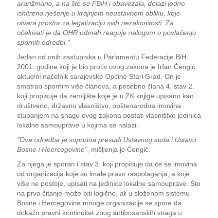
aranžmane, a na što se FBiH i obavezala, dolazi jedno
ishitreno rješenje u krajnjem neustavnom obliku, koje
otvara prostor za legalizaciju svih nezakonitosti. Za
očekivati je da OHR odmah reaguje nalogom o povlačenju
spornih odredbi."
Jedan od onih zastupnika u Parlamentu Federacije BiH
2001. godine koji je bio protiv ovog zakona je Irfan Čengić,
aktuelni načelnik sarajevske Općine Stari Grad. On je
smatrao spornim više članova, a posebno člana 4. stav 2.
koji propisuje da zemljište koje je u ZK knjige upisano kao
društveno, državno vlasništvo, opštenarodna imovina
stupanjem na snagu ovog zakona postati vlasništvo jedinica
lokalne samouprave u kojima se nalazi.
"Ova odredba je suprotna presudi Ustavnog suda i Ustavu
Bosne i Heercegovine"
, mišljenja je Čengić.
Za njega je sporan i stav 3. koji propisuje da će se imovina
od organizacija koje su imale pravo raspolaganja, a koje
više ne postoje, upisati na jedinice lokalne samouprave. Što
na prvo čitanje može biti logično, ali u složenom sistemu
Bosne i Hercegovine mnoge organizacije se spore da
dokažu pravni kontinuitet zbog antibosanskih snaga u