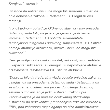
Sarajevu",
kazao je.
On ističe da entiteti nisu i ne mogu biti suvereni u mjeri da
prije donošenja zakona u Parlamentu BiH regulišu ovu
materiju.
"To još jednom potvrđuje O'Brienov stav, ali i stav presuda
Ustavnog suda BiH, da je pitanje rješavanja državne
imovine u Parlamentu BiH potvrda suverentiteta,
teritorijalnog integriteta i državnog subjektiviteta BiH. Entiteti
nemaju atribucije državnosti, država i nisu i ne mogu biti
sukcesori."
Cero je mišljenja da ovakav model, nažalost, uvodi entitete
u kapacitet sukcesora, a i omogućuju nepostojeće atribucije
državnosti te razvlašatava BiH istih tih atribucija.
"Dobro bi bilo da Federalna vlada povuče prijedlog zakona i
usaglasi ga sa presudama Ustavnog suda i Ustavom, a da
se istovremeno intenzivira proces donošenja državnog
zakona o imovini. To je jedini ustavan i zakonit put.
Zabrinjavajuće je da umjesto očekivanog utvrđivanja
ništavnosti na nezakonitim prenošenjima državne imovine u
FBiH, pod zabranom raspolaganja na niže administrativne