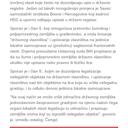
izvršnoj vlasti koje često ne dozvoljavaju upis u državne
registre. Jedan od takvih mnogobrojni primjera je Savez
samostalnih sindikata Bosne i Hercegovine koji kadrovi
HDZ-a uporno odbijaju upisati u državni registar.
Sporan je i član 6. koji omogućava pretvorbu šumskog i
poljoprivrednog zemljišta u građevinsko, a onda brisanje
"državnog vlasništva" i upisivanje vlasništva na jedinice
lokalne samouprave uz (prešutnu) saglasnost Kantonalnih
vlasti. Dvjema presudama Ustavnog suda BiH propisano je
da su šume i poljoprivredno zemljište državno vlasništvo
ukoliko nije upisano neko pravno ili fizičko lice.
Sporan je i član 8., kojim se dozvoljava legalizacija
nelegalnih objekata na državnom vlasništvu, i upisivanje
vlasništva nad tim objektima na lica koja su vršila nelegalnu
gradnju, i tu odluku donosi jedinica lokalne samouprave.
"Na ovaj način se može vršiti otimačina državnog zemljišta
jednostavnom bespravnom gradnjom na njemu nakon čega
organi lokalnih vlasti legalizuju tu otimačinu i prepisuju
zemljište onima koji su izgradili nelegalan objekat"
, govorio
je, između ostalog, Čengić.