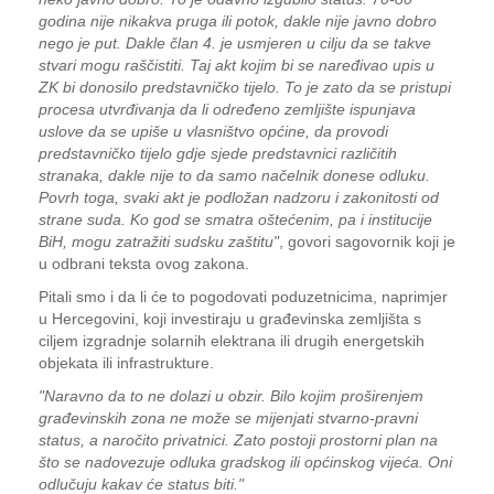
godina nije nikakva pruga ili potok, dakle nije javno dobro
nego je put. Dakle član 4. je usmjeren u cilju da se takve
stvari mogu raščistiti. Taj akt kojim bi se naređivao upis u
ZK bi donosilo predstavničko tijelo. To je zato da se pristupi
procesa utvrđivanja da li određeno zemljište ispunjava
uslove da se upiše u vlasništvo općine, da provodi
predstavničko tijelo gdje sjede predstavnici različitih
stranaka, dakle nije to da samo načelnik donese odluku.
Povrh toga, svaki akt je podložan nadzoru i zakonitosti od
strane suda. Ko god se smatra oštećenim, pa i institucije
BiH, mogu zatražiti sudsku zaštitu"
, govori sagovornik koji je
u odbrani teksta ovog zakona.
Pitali smo i da li će to pogodovati poduzetnicima, naprimjer
u Hercegovini, koji investiraju u građevinska zemljišta s
ciljem izgradnje solarnih elektrana ili drugih energetskih
objekata ili infrastrukture.
"Naravno da to ne dolazi u obzir. Bilo kojim proširenjem
građevinskih zona ne može se mijenjati stvarno-pravni
status, a naročito privatnici. Zato postoji prostorni plan na
što se nadovezuje odluka gradskog ili općinskog vijeća. Oni
odlučuju kakav će status biti."