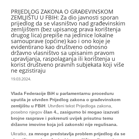
PRIJEDLOG ZAKONA O GRAĐEVINSKOM
ZEMLJIŠTU U FBIH: Za dio javnosti sporan
prijedlog da se vlasništvo nad građevinskim
zemljištem (bez upisanog prava korištenja
drugog lica) prepiše na jedinice lokalne
samouprave (općine) kao i ono koje je
evidentirano kao društveno odnosno
državno vlasništvo sa upisanim pravom
upravljanja, raspolaganja ili korištenja u
korist društveno pravnih subjekata koji više
ne egzistiraju
19.03.2024.
Vlada Federacije BiH u parlamentarnu proceduru
uputila je utvrđen Prijedlog zakona o građevinskom
zemljištu u FBiH
. Utvrđeni tekst Prijedloga zakona,
posebno njegov
član 4., zasigurno bi mogao izazvati
brojne rasprave i pokrenuti uvijek prisutnu temu
državne imovine koja još zakonski nije regulisana.
Ukratko,
za mnoge predstavlja problem prijedlog da se