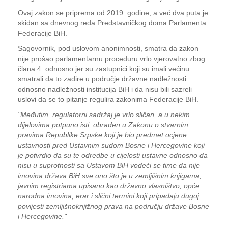
Ovaj zakon se priprema od 2019. godine, a već dva puta je
skidan sa dnevnog reda Predstavničkog doma Parlamenta
Federacije BiH.
Sagovornik, pod uslovom anonimnosti, smatra da zakon
nije prošao parlamentarnu proceduru vrlo vjerovatno zbog
člana 4. odnosno jer su zastupnici koji su imali većinu
smatrali da to zadire u područje državne nadležnosti
odnosno nadležnosti institucija BiH i da nisu bili sazreli
uslovi da se to pitanje regulira zakonima Federacije BiH.
"Međutim, regulatorni sadržaj je vrlo sličan, a u nekim
dijelovima potpuno isti, obrađen u Zakonu o stvarnim
pravima Republike Srpske koji je bio predmet ocjene
ustavnosti pred Ustavnim sudom Bosne i Hercegovine koji
je potvrdio da su te odredbe u cijelosti ustavne odnosno da
nisu u suprotnosti sa Ustavom BiH vodeći se time da nije
imovina država BiH sve ono što je u zemljišnim knjigama,
javnim registriama upisano kao državno vlasništvo, opće
narodna imovina, erar i slični termini koji pripadaju dugoj
povijesti zemljišnoknjižnog prava na području države Bosne
i Hercegovine."