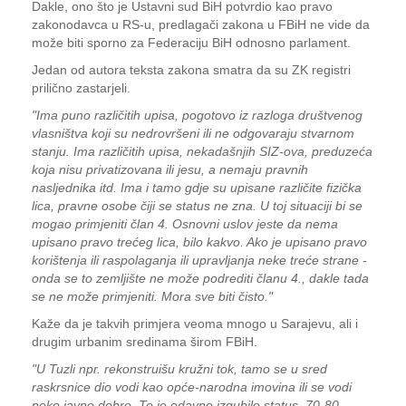
Dakle, ono što je Ustavni sud BiH potvrdio kao pravo
zakonodavca u RS-u, predlagači zakona u FBiH ne vide da
može biti sporno za Federaciju BiH odnosno parlament.
Jedan od autora teksta zakona smatra da su ZK registri
prilično zastarjeli.
"Ima puno različitih upisa, pogotovo iz razloga društvenog
vlasništva koji su nedrovršeni ili ne odgovaraju stvarnom
stanju. Ima različitih upisa, nekadašnjih SIZ-ova, preduzeća
koja nisu privatizovana ili jesu, a nemaju pravnih
nasljednika itd. Ima i tamo gdje su upisane različite fizička
lica, pravne osobe čiji se status ne zna. U toj situaciji bi se
mogao primjeniti član 4. Osnovni uslov jeste da nema
upisano pravo trećeg lica, bilo kakvo. Ako je upisano pravo
korištenja ili raspolaganja ili upravljanja neke treće strane -
onda se to zemljište ne može podrediti članu 4., dakle tada
se ne može primjeniti. Mora sve biti čisto."
Kaže da je takvih primjera veoma mnogo u Sarajevu, ali i
drugim urbanim sredinama širom FBiH.
"U Tuzli npr. rekonstruišu kružni tok, tamo se u sred
raskrsnice dio vodi kao opće-narodna imovina ili se vodi
neko javno dobro. To je odavno izgubilo status. 70-80