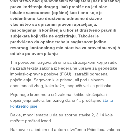
vlasništvo nad građevinskim zemljištem (bez upisanog
prava korištenja drugog lica) prepiše na jedinice
lokalne samouprave (općine) kao i ono koje je
evidentirano kao društveno odnosno državno
vlasništvo sa upisanim pravom upravljanja,
raspolaganja ili korištenja u korist društveno pravnih
subjekata koji više ne egzistiraju. Također je
predviđeno da općine trebaju saglasnost jedino
resornog kantonalnog ministarstva za provedbu svojih
odluka po ovom pitanju
.
Tim povodom razgovarali smo sa stručnjakom koji je radio
na izradi teksta zakona iz Federalne uprave za geodetske i
imovinsko-pravne poslove (FGU) i zatražili određena
pojašnjenja. Sagovornik je pristao, ali pod uslovom
anonimnosti zbog, kako kaže, mogućih velikih pritisaka.
Prije nego krenemo u srž zakona, kritike stručnjaka i
objašnjenja autora famoznog člana 4., pročitajmo
šta tu
konkretno piše
:
Dakle, mnogi smatraju da su sporne stavke 2, 3 i 4 koje
možete pročitati iznad.
Razgovor sa jednim od autora utvrđenog Prijedloga zakona