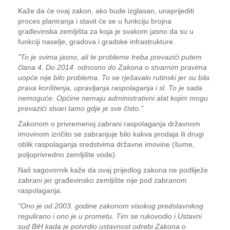
Kaže da će ovaj zakon, ako bude izglasan, unaprijediti
proces planiranja i stavit će se u funkciju brojna
građevinska zemljišta za koja je svakom jasno da su u
funkciji naselje, gradova i gradske infrastrukture.
"To je svima jasno, ali te probleme treba prevazići putem
člana 4. Do 2014. odnosno do Zakona o stvarnim pravima
uopće nije bilo problema. To se rješavalo rutinski jer su bila
prava korištenja, upravljanja raspolaganja i sl. To je sada
nemoguće. Općine nemaju administrativni alat kojim mogu
prevazići stvari tamo gdje je sve čisto."
Zakonom o privremenoj zabrani raspolaganja državnom
imovinom izričito se zabranjuje bilo kakva prodaja ili drugi
oblik raspolaganja sredstvima državne imovine (šume,
poljoprivredno zemljište vode).
Naš sagovornik kaže da ovaj prijedlog zakona ne podliježe
zabrani jer građevinsko zemljište nije pod zabranom
raspolaganja.
"Ono je od 2003. godine zakonom visokog predstavnikog
regulirano i ono je u prometu. Tim se rukovodio i Ustavni
sud BiH kada je potvrdio ustavnost odrebi Zakona o