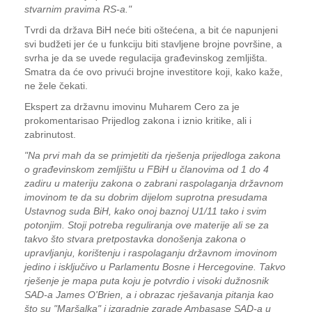
stvarnim pravima RS-a."
Tvrdi da država BiH neće biti oštećena, a bit će napunjeni
svi budžeti jer će u funkciju biti stavljene brojne površine, a
svrha je da se uvede regulacija građevinskog zemljišta.
Smatra da će ovo privući brojne investitore koji, kako kaže,
ne žele čekati.
Ekspert za državnu imovinu Muharem Cero za je
prokomentarisao Prijedlog zakona i iznio kritike, ali i
zabrinutost.
"Na prvi mah da se primjetiti da rješenja prijedloga zakona
o građevinskom zemljištu u FBiH u članovima od 1 do 4
zadiru u materiju zakona o zabrani raspolaganja državnom
imovinom te da su dobrim dijelom suprotna presudama
Ustavnog suda BiH, kako onoj baznoj U1/11 tako i svim
potonjim. Stoji potreba reguliranja ove materije ali se za
takvo što stvara pretpostavka donošenja zakona o
upravljanju, korištenju i raspolaganju državnom imovinom
jedino i isključivo u Parlamentu Bosne i Hercegovine. Takvo
rješenje je mapa puta koju je potvrdio i visoki dužnosnik
SAD-a James O'Brien, a i obrazac rješavanja pitanja kao
što su "Maršalka" i izgradnje zgrade Ambasase SAD-a u